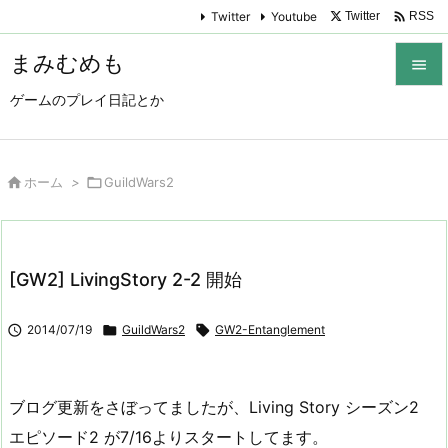

Twitter
Youtube
Twitter
RSS
まみむめも

ゲームのプレイ日記とか

メニュ

サイド

ホーム
>

GuildWars2

前へ

[GW2] LivingStory 2-2 開始
次へ


2014/07/19

GuildWars2

GW2-Entanglement
検索
ブログ更新をさぼってましたが、Living Story シーズン2
エピソード2 が7/16よりスタートしてます。