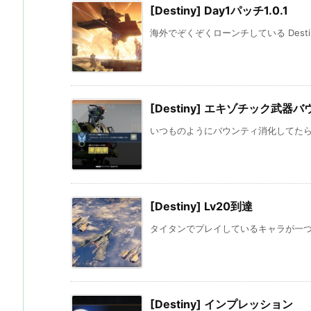
[Destiny] Day1パッチ1.0.1
海外でぞくぞくローンチしている Destiny
[Destiny] エキゾチック武器
いつものようにバウンティ消化してたら 
[Destiny] Lv20到達
タイタンでプレイしているキャラが一つの区
[Destiny] インプレッション