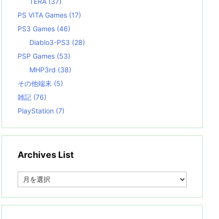
TERA
(37)
PS VITA Games
(17)
PS3 Games
(46)
Diablo3-PS3
(28)
PSP Games
(53)
MHP3rd
(38)
その他端末
(5)
雑記
(76)
PlayStation
(7)
Archives List
A
r
c
h
i
v