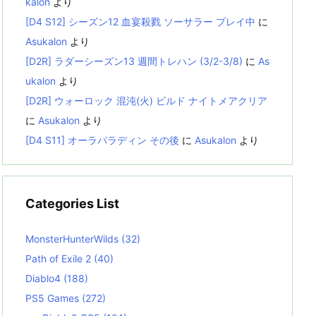
kalon
より
[D4 S12] シーズン12 血宴殺戮 ソーサラー プレイ中
に
Asukalon
より
[D2R] ラダーシーズン13 週間トレハン (3/2-3/8)
に
As
ukalon
より
[D2R] ウォーロック 混沌(火) ビルド ナイトメアクリア
に
Asukalon
より
[D4 S11] オーラパラディン その後
に
Asukalon
より
Categories List
MonsterHunterWilds
(32)
Path of Exile 2
(40)
Diablo4
(188)
PS5 Games
(272)