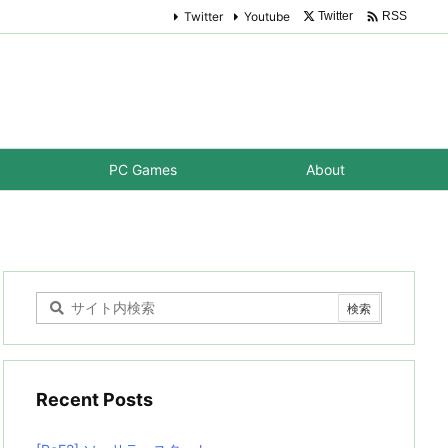

Twitter
Youtube
Twitter
RSS
PC Games
About
Recent Posts