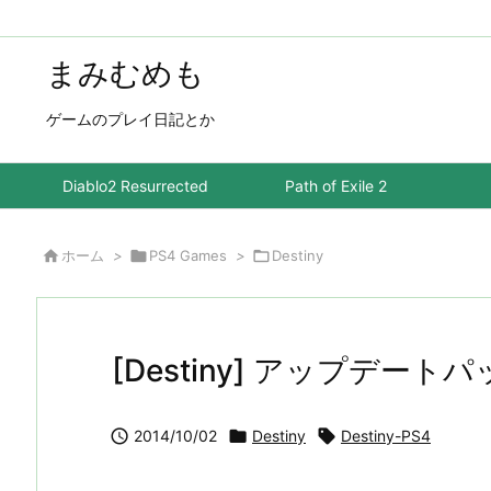
まみむめも
ゲームのプレイ日記とか
Diablo2 Resurrected
Path of Exile 2

ホーム
>

PS4 Games
>

Destiny
[Destiny] アップデートパッ

2014/10/02

Destiny

Destiny-PS4