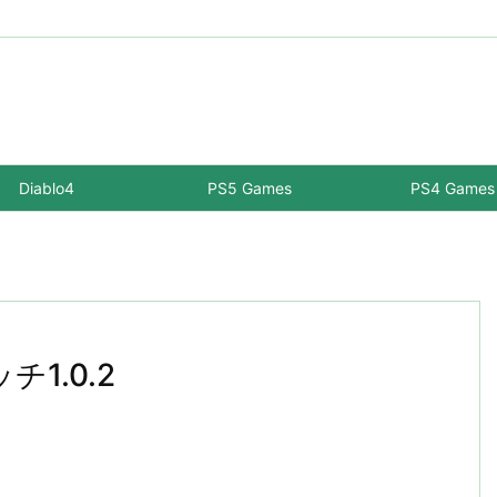
Diablo4
PS5 Games
PS4 Games
チ1.0.2