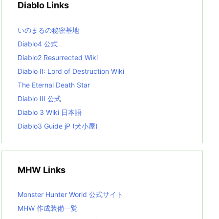
Diablo Links
e
s
L
いのまるの秘密基地
i
s
Diablo4 公式
t
Diablo2 Resurrected Wiki
Diablo II: Lord of Destruction Wiki
The Eternal Death Star
Diablo III 公式
Diablo 3 Wiki 日本語
Diablo3 Guide jP (犬小屋)
MHW Links
Monster Hunter World 公式サイト
MHW 作成装備一覧