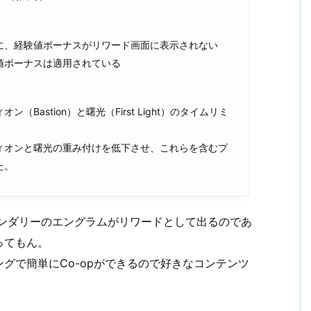
に、経験値ボーナスがリワード画面に表示されない
値ボーナスは適用されている
astion）と曙光（First Light）のタイムリミ
ィオンと曙光の重み付けを低下させ、これらを含むプ
た。
ェンダリーのエングラムがリワードとして出るのであ
ってもん。
グで簡単にCo-opができるので好きなコンテンツ