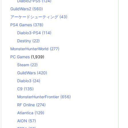
Diablo2-PS5
(124)
GuildWars2
(560)
アーケードシューティング
(43)
PS4 Games
(378)
Diablo3-PS4
(114)
Destiny
(22)
MonsterHunterWorld
(277)
PC Games
(1,939)
Steam
(22)
GuildWars
(420)
Diablo3
(24)
C9
(135)
MonsterHunterFrontier
(656)
RF Online
(274)
Atlantica
(129)
AION
(57)