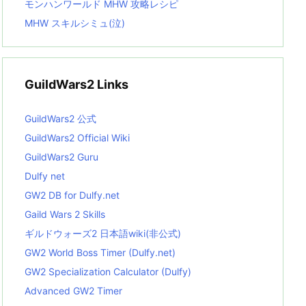
モンハンワールド MHW 攻略レシピ
MHW スキルシミュ(泣)
GuildWars2 Links
GuildWars2 公式
GuildWars2 Official Wiki
GuildWars2 Guru
Dulfy net
GW2 DB for Dulfy.net
Gaild Wars 2 Skills
ギルドウォーズ2 日本語wiki(非公式)
GW2 World Boss Timer (Dulfy.net)
GW2 Specialization Calculator (Dulfy)
Advanced GW2 Timer