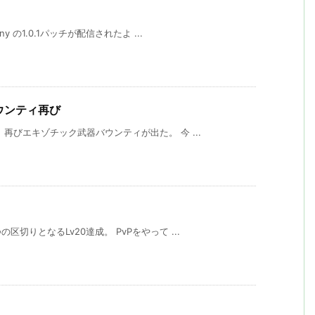
 の1.0.1パッチが配信されたよ ...
バウンティ再び
再びエキゾチック武器バウンティが出た。 今 ...
切りとなるLv20達成。 PvPをやって ...