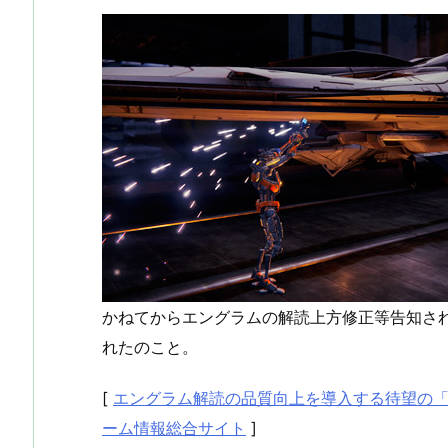
かねてからエングラムの解読上方修正等告知されて
れたのこと。
[
エングラム解読の品質向上を導入する待望の「Desti
ーム情報総合サイト
]