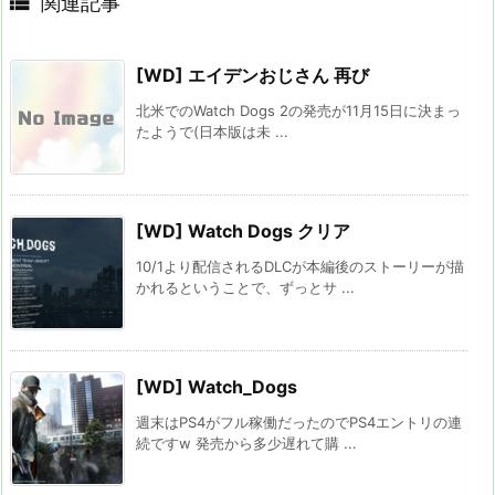

関連記事
[WD] エイデンおじさん 再び
北米でのWatch Dogs 2の発売が11月15日に決まっ
たようで(日本版は未 ...
[WD] Watch Dogs クリア
10/1より配信されるDLCが本編後のストーリーが描
かれるということで、ずっとサ ...
[WD] Watch_Dogs
週末はPS4がフル稼働だったのでPS4エントリの連
続ですw 発売から多少遅れて購 ...