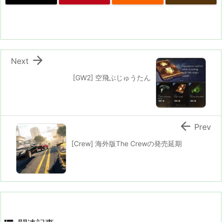

Next
[GW2] 空飛ぶじゅうたん

Prev
[Crew] 海外版The Crewの発売延期