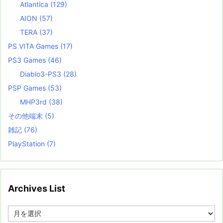
Atlantica
(129)
AION
(57)
TERA
(37)
PS VITA Games
(17)
PS3 Games
(46)
Diablo3-PS3
(28)
PSP Games
(53)
MHP3rd
(38)
その他端末
(5)
雑記
(76)
PlayStation
(7)
Archives List
A
r