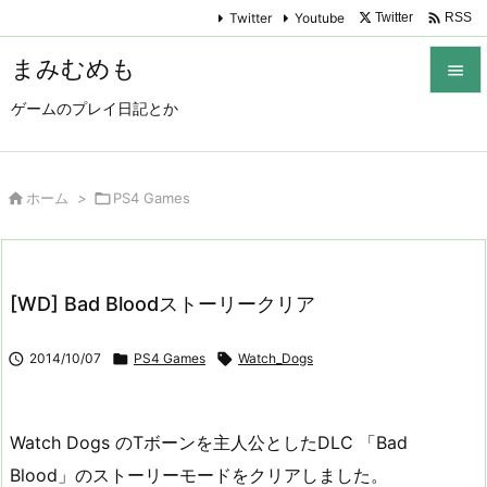

Twitter
Youtube
Twitter
RSS
まみむめも

ゲームのプレイ日記とか

メニュ

サイド

ホーム
>

PS4 Games

前へ

[WD] Bad Bloodストーリークリア
次へ


2014/10/07

PS4 Games

Watch_Dogs
検索
Watch Dogs のTボーンを主人公としたDLC 「Bad
Blood」のストーリーモードをクリアしました。