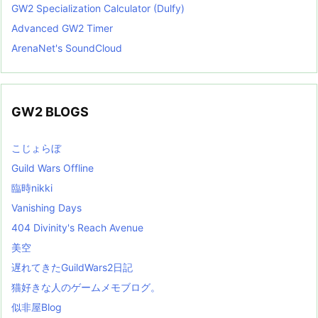
GW2 Specialization Calculator (Dulfy)
Advanced GW2 Timer
ArenaNet's SoundCloud
GW2 BLOGS
こじょらぼ
Guild Wars Offline
臨時nikki
Vanishing Days
404 Divinity's Reach Avenue
美空
遅れてきたGuildWars2日記
猫好きな人のゲームメモブログ。
似非屋Blog