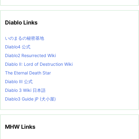
c
h
i
v
Diablo Links
e
s
L
いのまるの秘密基地
i
s
Diablo4 公式
t
Diablo2 Resurrected Wiki
Diablo II: Lord of Destruction Wiki
The Eternal Death Star
Diablo III 公式
Diablo 3 Wiki 日本語
Diablo3 Guide jP (犬小屋)
MHW Links