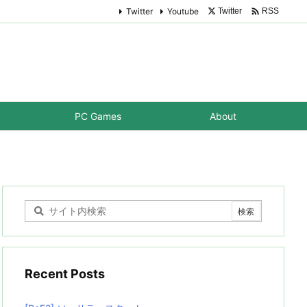

Twitter
Youtube
Twitter
RSS
PC Games
About
Recent Posts