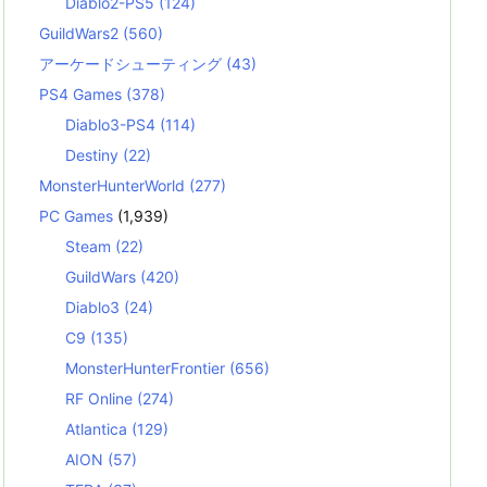
Diablo2-PS5
(124)
GuildWars2
(560)
アーケードシューティング
(43)
PS4 Games
(378)
Diablo3-PS4
(114)
Destiny
(22)
MonsterHunterWorld
(277)
PC Games
(1,939)
Steam
(22)
GuildWars
(420)
Diablo3
(24)
C9
(135)
MonsterHunterFrontier
(656)
RF Online
(274)
Atlantica
(129)
AION
(57)