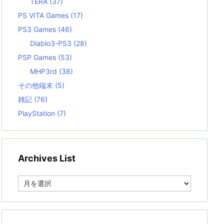
TERA
(37)
PS VITA Games
(17)
PS3 Games
(46)
Diablo3-PS3
(28)
PSP Games
(53)
MHP3rd
(38)
その他端末
(5)
雑記
(76)
PlayStation
(7)
Archives List
A
r
c
h
i
v