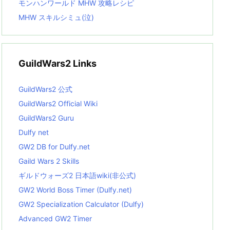
モンハンワールド MHW 攻略レシピ
MHW スキルシミュ(泣)
GuildWars2 Links
GuildWars2 公式
GuildWars2 Official Wiki
GuildWars2 Guru
Dulfy net
GW2 DB for Dulfy.net
Gaild Wars 2 Skills
ギルドウォーズ2 日本語wiki(非公式)
GW2 World Boss Timer (Dulfy.net)
GW2 Specialization Calculator (Dulfy)
Advanced GW2 Timer