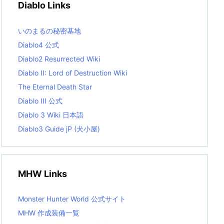
Diablo Links
e
s
L
いのまるの秘密基地
i
s
Diablo4 公式
t
Diablo2 Resurrected Wiki
Diablo II: Lord of Destruction Wiki
The Eternal Death Star
Diablo III 公式
Diablo 3 Wiki 日本語
Diablo3 Guide jP (犬小屋)
MHW Links
Monster Hunter World 公式サイト
MHW 作成装備一覧