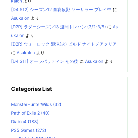
kalon
より
[D4 S12] シーズン12 血宴殺戮 ソーサラー プレイ中
に
Asukalon
より
[D2R] ラダーシーズン13 週間トレハン (3/2-3/8)
に
As
ukalon
より
[D2R] ウォーロック 混沌(火) ビルド ナイトメアクリア
に
Asukalon
より
[D4 S11] オーラパラディン その後
に
Asukalon
より
Categories List
MonsterHunterWilds
(32)
Path of Exile 2
(40)
Diablo4
(188)
PS5 Games
(272)