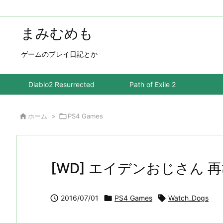
まみむめも
ゲームのプレイ日記とか
Diablo2 Resurrected
Path of Exile 2

ホーム
>

PS4 Games
[WD] エイデンおじさん 

2016/07/01

PS4 Games

Watch_Dogs