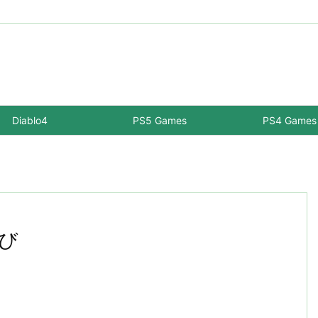
Diablo4
PS5 Games
PS4 Games
再び