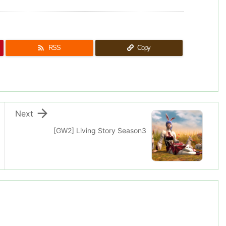

RSS
Copy

Next
[GW2] Living Story Season3