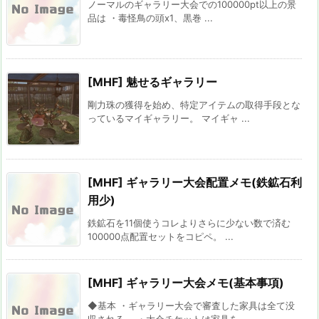
ノーマルのギャラリー大会での100000pt以上の景
品は ・毒怪鳥の頭x1、黒巻 ...
[MHF] 魅せるギャラリー
剛力珠の獲得を始め、特定アイテムの取得手段とな
っているマイギャラリー。 マイギャ ...
[MHF] ギャラリー大会配置メモ(鉄鉱石利
用少)
鉄鉱石を11個使うコレよりさらに少ない数で済む
100000点配置セットをコピペ。 ...
[MHF] ギャラリー大会メモ(基本事項)
◆基本 ・ギャラリー大会で審査した家具は全て没
収される。 ・大会チケットは家具を ...