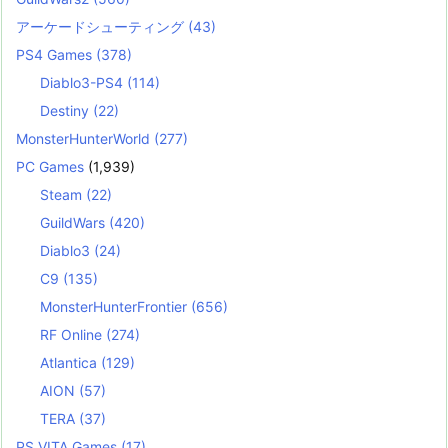
アーケードシューティング
(43)
PS4 Games
(378)
Diablo3-PS4
(114)
Destiny
(22)
MonsterHunterWorld
(277)
PC Games
(1,939)
Steam
(22)
GuildWars
(420)
Diablo3
(24)
C9
(135)
MonsterHunterFrontier
(656)
RF Online
(274)
Atlantica
(129)
AION
(57)
TERA
(37)
PS VITA Games
(17)