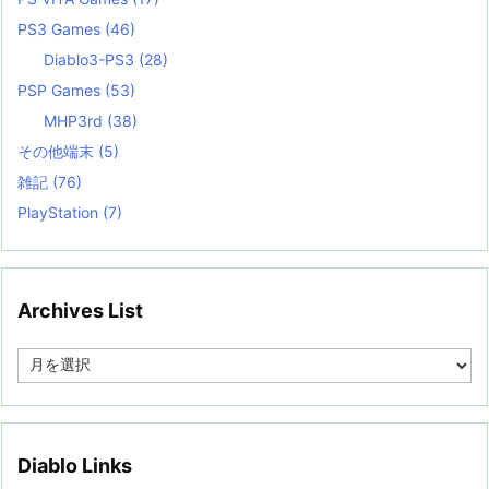
PS3 Games
(46)
Diablo3-PS3
(28)
PSP Games
(53)
MHP3rd
(38)
その他端末
(5)
雑記
(76)
PlayStation
(7)
Archives List
A
r
c
h
i
v
Diablo Links
e
s