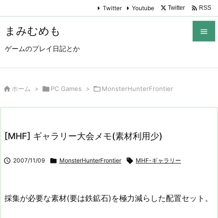

Twitter
Youtube
Twitter
RSS
まみむめも

ゲームのプレイ日記とか

メニュ

サイド

ホーム
>

PC Games
>

MonsterHunterFrontier

前へ

[MHF] ギャラリー大会メモ(素材利用少)
次へ


2007/11/09

MonsterHunterFrontier

MHF-ギャラリー
検索
採集が必要な素材(要は鉄鉱石)を極力減らした配置セット。