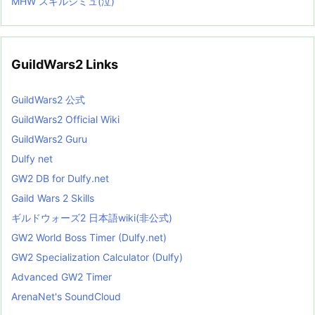
MHW スキルシミュ(泣)
GuildWars2 Links
GuildWars2 公式
GuildWars2 Official Wiki
GuildWars2 Guru
Dulfy net
GW2 DB for Dulfy.net
Gaild Wars 2 Skills
ギルドウォーズ2 日本語wiki(非公式)
GW2 World Boss Timer (Dulfy.net)
GW2 Specialization Calculator (Dulfy)
Advanced GW2 Timer
ArenaNet's SoundCloud