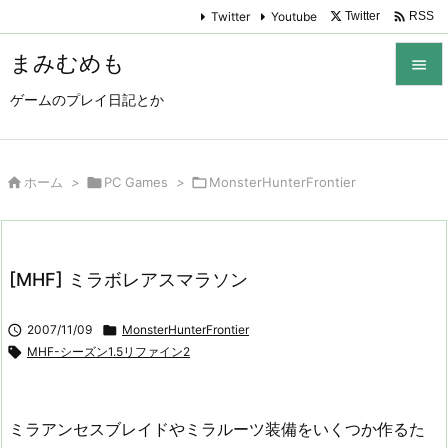

Twitter
Youtube
Twitter
RSS
まみむめも

ゲームのプレイ日記とか

メニュ

サイド

ホーム
>

PC Games
>

MonsterHunterFrontier

前へ

[MHF] ミラボレアスマラソン
次へ


2007/11/09

MonsterHunterFrontier
検索

MHF-シーズン1.5リファイン2
ミラアンセスブレイドやミラルーツ装備をいくつか作るた