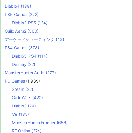
Diablo4
(188)
PS5 Games
(272)
Diablo2-PS5
(124)
GuildWars2
(560)
アーケードシューティング
(43)
PS4 Games
(378)
Diablo3-PS4
(114)
Destiny
(22)
MonsterHunterWorld
(277)
PC Games
(1,939)
Steam
(22)
GuildWars
(420)
Diablo3
(24)
C9
(135)
MonsterHunterFrontier
(656)
RF Online
(274)