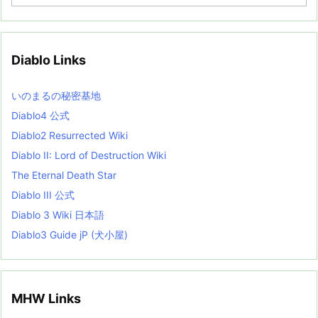
r
c
h
i
v
Diablo Links
e
s
L
いのまるの秘密基地
i
s
Diablo4 公式
t
Diablo2 Resurrected Wiki
Diablo II: Lord of Destruction Wiki
The Eternal Death Star
Diablo III 公式
Diablo 3 Wiki 日本語
Diablo3 Guide jP (犬小屋)
MHW Links