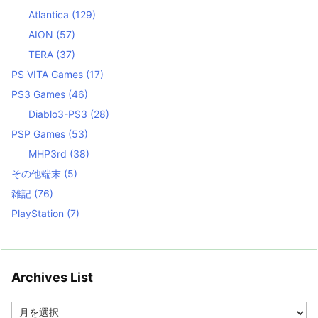
Atlantica
(129)
AION
(57)
TERA
(37)
PS VITA Games
(17)
PS3 Games
(46)
Diablo3-PS3
(28)
PSP Games
(53)
MHP3rd
(38)
その他端末
(5)
雑記
(76)
PlayStation
(7)
Archives List
A