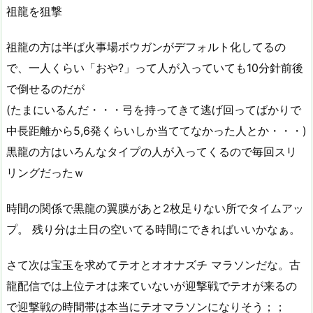
祖龍を狙撃
祖龍の方は半ば火事場ボウガンがデフォルト化してるの
で、一人くらい「おや?」って人が入っていても10分針前後
で倒せるのだが
(たまにいるんだ・・・弓を持ってきて逃げ回ってばかりで
中長距離から5,6発くらいしか当ててなかった人とか・・・)
黒龍の方はいろんなタイプの人が入ってくるので毎回スリ
リングだったｗ
時間の関係で黒龍の翼膜があと2枚足りない所でタイムアッ
プ。 残り分は土日の空いてる時間にできればいいかなぁ。
さて次は宝玉を求めてテオとオオナズチ マラソンだな。古
龍配信では上位テオは来ていないが迎撃戦でテオが来るの
で迎撃戦の時間帯は本当にテオマラソンになりそう；；