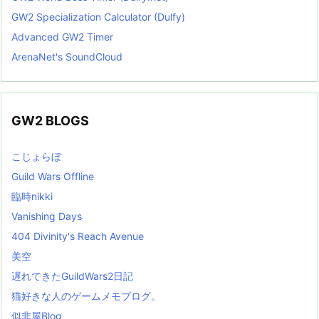
GW2 Specialization Calculator (Dulfy)
Advanced GW2 Timer
ArenaNet's SoundCloud
GW2 BLOGS
こじょらぼ
Guild Wars Offline
臨時nikki
Vanishing Days
404 Divinity's Reach Avenue
美空
遅れてきたGuildWars2日記
猫好きな人のゲームメモブログ。
似非屋Blog