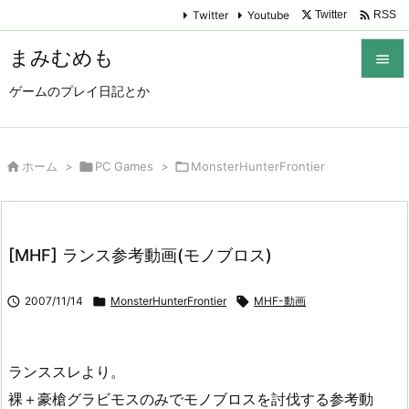

Twitter
Youtube
Twitter
RSS
まみむめも

ゲームのプレイ日記とか

メニュ

サイド

ホーム
>

PC Games
>

MonsterHunterFrontier

前へ

[MHF] ランス参考動画(モノブロス)
次へ


2007/11/14

MonsterHunterFrontier

MHF-動画
検索
ランススレより。
裸＋豪槍グラビモスのみでモノブロスを討伐する参考動