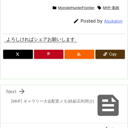

MonsterHunterFrontier

MHF-動画

Posted by
Asukalon
よろしければシェアお願いします

Copy

Next

[MHF] ギャラリー大会配置メモ(鉄鉱石利用少)