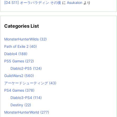
[D4 S11] オーラパラディン その後
に
Asukalon
より
Categories List
MonsterHunterWilds
(32)
Path of Exile 2
(40)
Diablo4
(188)
PS5 Games
(272)
Diablo2-PS5
(124)
GuildWars2
(560)
アーケードシューティング
(43)
PS4 Games
(378)
Diablo3-PS4
(114)
Destiny
(22)
MonsterHunterWorld
(277)