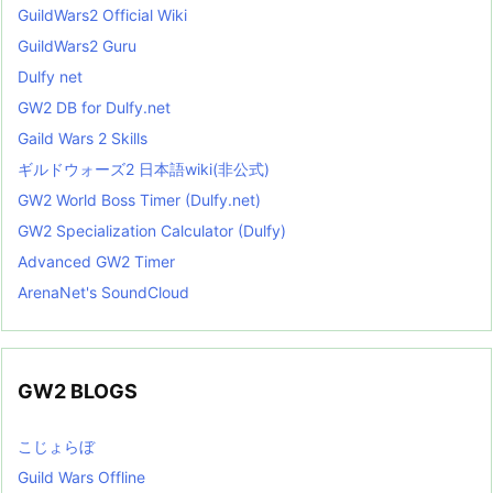
GuildWars2 Official Wiki
GuildWars2 Guru
Dulfy net
GW2 DB for Dulfy.net
Gaild Wars 2 Skills
ギルドウォーズ2 日本語wiki(非公式)
GW2 World Boss Timer (Dulfy.net)
GW2 Specialization Calculator (Dulfy)
Advanced GW2 Timer
ArenaNet's SoundCloud
GW2 BLOGS
こじょらぼ
Guild Wars Offline