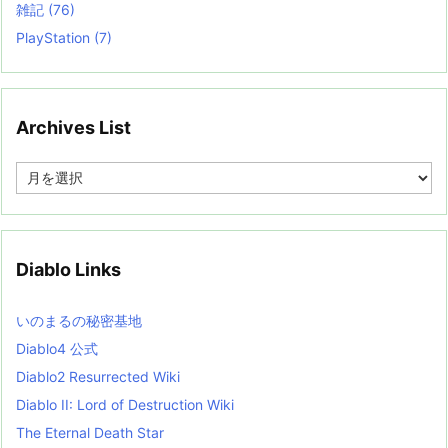
雑記
(76)
PlayStation
(7)
Archives List
A
r
c
h
i
v
Diablo Links
e
s
L
いのまるの秘密基地
i
s
Diablo4 公式
t
Diablo2 Resurrected Wiki
Diablo II: Lord of Destruction Wiki
The Eternal Death Star