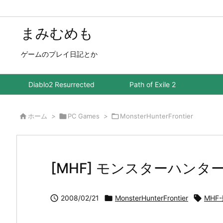
まみむめも
ゲームのプレイ日記とか
Diablo2 Resurrected
Path of Exile 2

ホーム
>

PC Games
>

MonsterHunterFrontier
[MHF] モンスターハンタ

2008/02/21

MonsterHunterFrontier

MHF