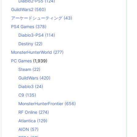
Diablo2-PS5
(124)
GuildWars2
(560)
アーケードシューティング
(43)
PS4 Games
(378)
Diablo3-PS4
(114)
Destiny
(22)
MonsterHunterWorld
(277)
PC Games
(1,939)
Steam
(22)
GuildWars
(420)
Diablo3
(24)
C9
(135)
MonsterHunterFrontier
(656)
RF Online
(274)
Atlantica
(129)
AION
(57)