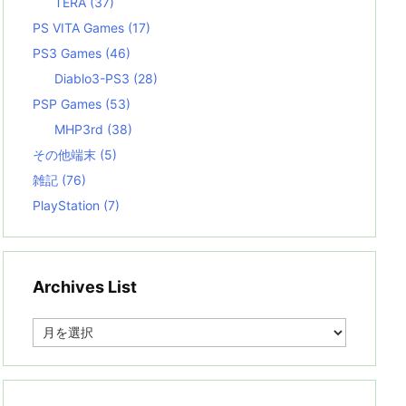
TERA
(37)
PS VITA Games
(17)
PS3 Games
(46)
Diablo3-PS3
(28)
PSP Games
(53)
MHP3rd
(38)
その他端末
(5)
雑記
(76)
PlayStation
(7)
Archives List
A
r
c
h
i
v