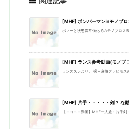

関連記事
[MHF] ボンバーマンinモノブロ
ボマーと状態異常強化でのモノブロス戦で
[MHF] ランス参考動画(モノブ
ランススレより。 裸＋豪槍グラビモスの
[MHF] 片手・・・・・剣？ な
【ニコニコ動画】MHF一人旅：片手剣・