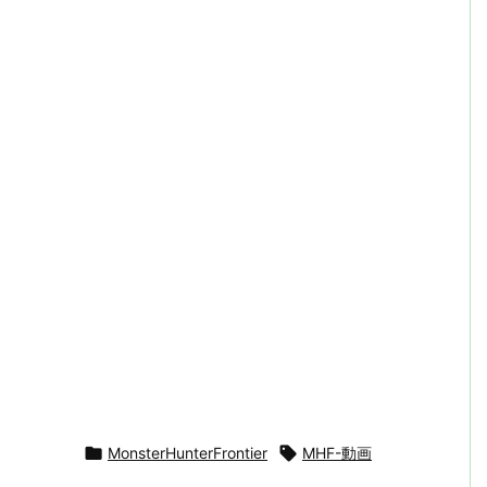

MonsterHunterFrontier

MHF-動画