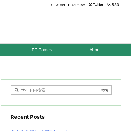

Twitter
Youtube
Twitter
RSS
PC Games
About
Recent Posts