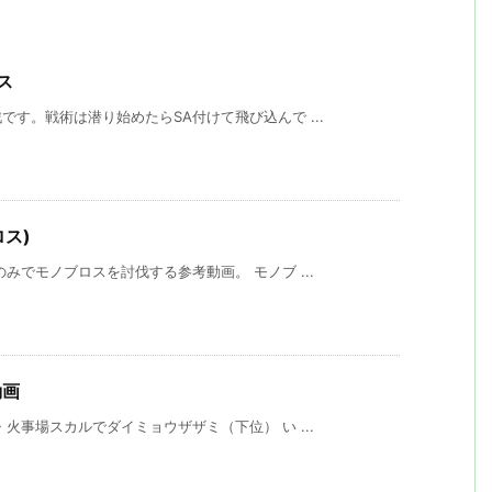
ス
す。戦術は潜り始めたらSA付けて飛び込んで ...
ロス)
みでモノブロスを討伐する参考動画。 モノブ ...
動画
火事場スカルでダイミョウザザミ（下位） い ...