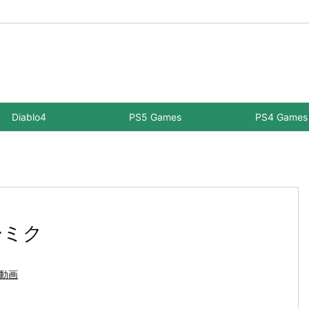
Diablo4
PS5 Games
PS4 Games
ーミク
-動画