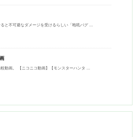
と不可避なダメージを受けるらしい「咆吼バグ ...
動画
動画。 【ニコニコ動画】【モンスターハンタ ...