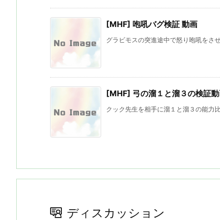
[MHF] 咆吼バグ検証 動画
グラビモスの突進途中で怒り咆吼をさせる
[MHF] 弓の溜１と溜３の検証
クック先生を相手に溜１と溜３の能力比較
ディスカッション