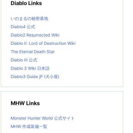
Diablo Links
e
s
L
いのまるの秘密基地
i
s
Diablo4 公式
t
Diablo2 Resurrected Wiki
Diablo II: Lord of Destruction Wiki
The Eternal Death Star
Diablo III 公式
Diablo 3 Wiki 日本語
Diablo3 Guide jP (犬小屋)
MHW Links
Monster Hunter World 公式サイト
MHW 作成装備一覧