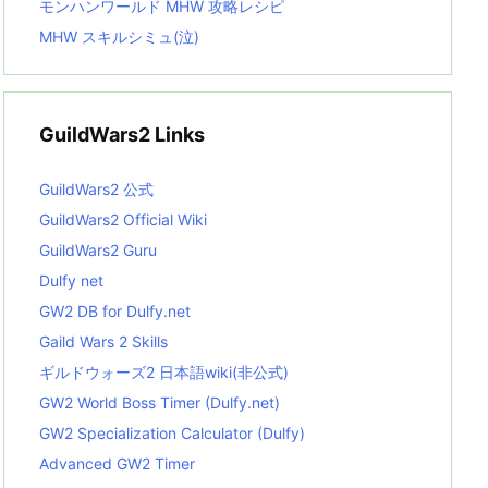
モンハンワールド MHW 攻略レシピ
MHW スキルシミュ(泣)
GuildWars2 Links
GuildWars2 公式
GuildWars2 Official Wiki
GuildWars2 Guru
Dulfy net
GW2 DB for Dulfy.net
Gaild Wars 2 Skills
ギルドウォーズ2 日本語wiki(非公式)
GW2 World Boss Timer (Dulfy.net)
GW2 Specialization Calculator (Dulfy)
Advanced GW2 Timer