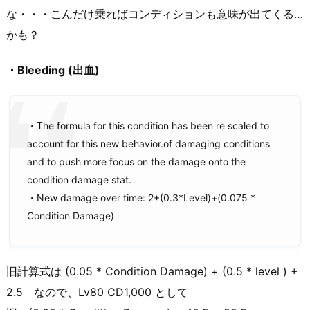
な・・・こんだけ乗ればコンディションも意味が出てくる…
かも？
・Bleeding (出血)
・The formula for this condition has been re scaled to
account for this new behavior.of damaging conditions
and to push more focus on the damage onto the
condition damage stat.
・New damage over time: 2+(0.3*Level)+(0.075 *
Condition Damage)
旧計算式は (0.05 * Condition Damage) + (0.5 * level ) +
2.5 なので、Lv80 CD1,000 として