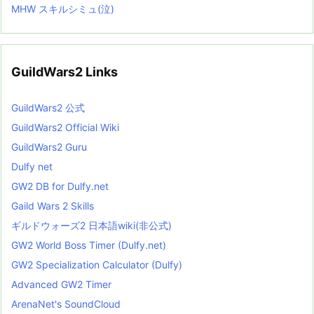
MHW スキルシミュ(泣)
GuildWars2 Links
GuildWars2 公式
GuildWars2 Official Wiki
GuildWars2 Guru
Dulfy net
GW2 DB for Dulfy.net
Gaild Wars 2 Skills
ギルドウォーズ2 日本語wiki(非公式)
GW2 World Boss Timer (Dulfy.net)
GW2 Specialization Calculator (Dulfy)
Advanced GW2 Timer
ArenaNet's SoundCloud