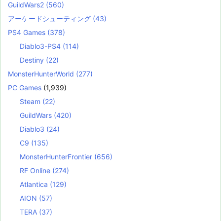
GuildWars2
(560)
アーケードシューティング
(43)
PS4 Games
(378)
Diablo3-PS4
(114)
Destiny
(22)
MonsterHunterWorld
(277)
PC Games
(1,939)
Steam
(22)
GuildWars
(420)
Diablo3
(24)
C9
(135)
MonsterHunterFrontier
(656)
RF Online
(274)
Atlantica
(129)
AION
(57)
TERA
(37)