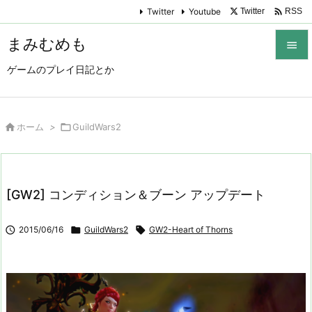

Twitter
Youtube
Twitter
RSS
まみむめも

ゲームのプレイ日記とか

メニュ

サイド

ホーム
>

GuildWars2

前へ

[GW2] コンディション＆ブーン アップデート
次へ


2015/06/16

GuildWars2

GW2-Heart of Thorns
検索