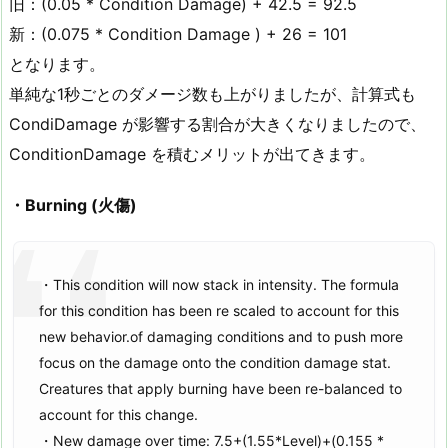
旧：(0.05 * Condition Damage) + 42.5 = 92.5
新：(0.075 * Condition Damage ) + 26 = 101
となります。
単純な1秒ごとのダメージ数も上がりましたが、計算式も
CondiDamage が影響する割合が大きくなりましたので、
ConditionDamage を積むメリットが出てきます。
・Burning (火傷)
・This condition will now stack in intensity. The formula
for this condition has been re scaled to account for this
new behavior.of damaging conditions and to push more
focus on the damage onto the condition damage stat.
Creatures that apply burning have been re-balanced to
account for this change.
・New damage over time: 7.5+(1.55*Level)+(0.155 *