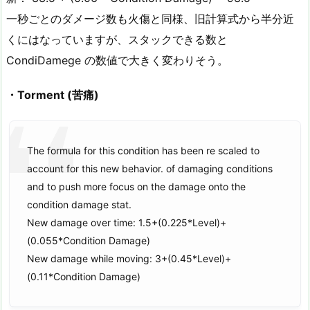
一秒ごとのダメージ数も火傷と同様、旧計算式から半分近
くにはなっていますが、スタックできる数と
CondiDamege の数値で大きく変わりそう。
・Torment (苦痛)
The formula for this condition has been re scaled to
account for this new behavior. of damaging conditions
and to push more focus on the damage onto the
condition damage stat.
New damage over time: 1.5+(0.225*Level)+
(0.055*Condition Damage)
New damage while moving: 3+(0.45*Level)+
(0.11*Condition Damage)