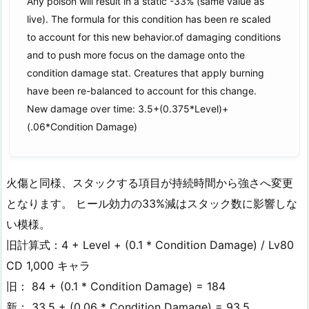
Any poison will result in a static -33% (same value as
live). The formula for this condition has been re scaled
to account for this new behavior.of damaging conditions
and to push more focus on the damage onto the
condition damage stat. Creatures that apply burning
have been re-balanced to account for this change.
New damage over time: 3.5+(0.375*Level)+
(.06*Condition Damage)
火傷と同様、スタックする項目が持続時間から強さへ変更
となります。 ヒール効力の33%減はスタック数に影響しな
い模様。
旧計算式：4 + Level + (0.1 * Condition Damage) / Lv80
CD 1,000 キャラ
旧： 84 + (0.1 * Condition Damage) = 184
新： 33.5 + (0.06 * Condition Damage) = 93.5