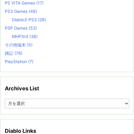
PS VITA Games
(17)
PS3 Games
(46)
Diablo3-PS3
(28)
PSP Games
(53)
MHP3rd
(38)
その他端末
(5)
雑記
(76)
PlayStation
(7)
Archives List
A
r
c
h
i
v
Diablo Links
e