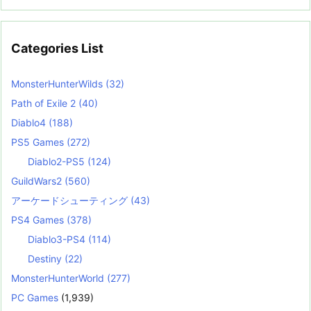
Categories List
MonsterHunterWilds
(32)
Path of Exile 2
(40)
Diablo4
(188)
PS5 Games
(272)
Diablo2-PS5
(124)
GuildWars2
(560)
アーケードシューティング
(43)
PS4 Games
(378)
Diablo3-PS4
(114)
Destiny
(22)
MonsterHunterWorld
(277)
PC Games
(1,939)