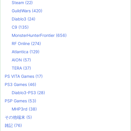
Steam
(22)
GuildWars
(420)
Diablo3
(24)
C9
(135)
MonsterHunterFrontier
(656)
RF Online
(274)
Atlantica
(129)
AION
(57)
TERA
(37)
PS VITA Games
(17)
PS3 Games
(46)
Diablo3-PS3
(28)
PSP Games
(53)
MHP3rd
(38)
その他端末
(5)
雑記
(76)