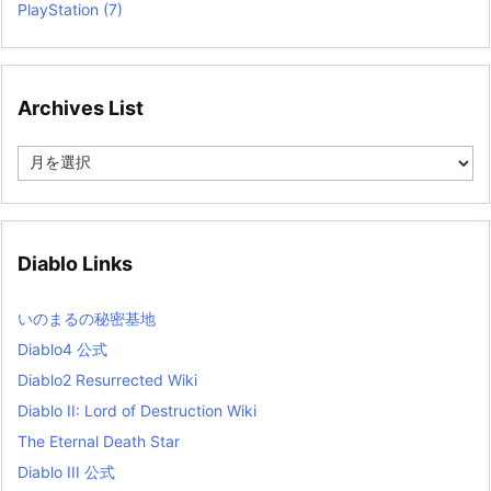
PlayStation
(7)
Archives List
A
r
c
h
i
v
Diablo Links
e
s
L
いのまるの秘密基地
i
s
Diablo4 公式
t
Diablo2 Resurrected Wiki
Diablo II: Lord of Destruction Wiki
The Eternal Death Star
Diablo III 公式