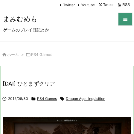

Twitter
Youtube
Twitter
RSS
まみむめも

ゲームのプレイ日記とか

メニュ

サイド

ホーム
>

PS4 Games

前へ

[DAI] ひとまずクリア
次へ


2015/05/30

PS4 Games

Dragon Age : Inquisition
検索