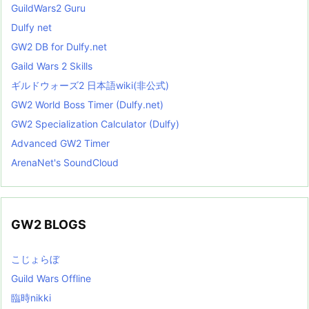
GuildWars2 Guru
Dulfy net
GW2 DB for Dulfy.net
Gaild Wars 2 Skills
ギルドウォーズ2 日本語wiki(非公式)
GW2 World Boss Timer (Dulfy.net)
GW2 Specialization Calculator (Dulfy)
Advanced GW2 Timer
ArenaNet's SoundCloud
GW2 BLOGS
こじょらぼ
Guild Wars Offline
臨時nikki