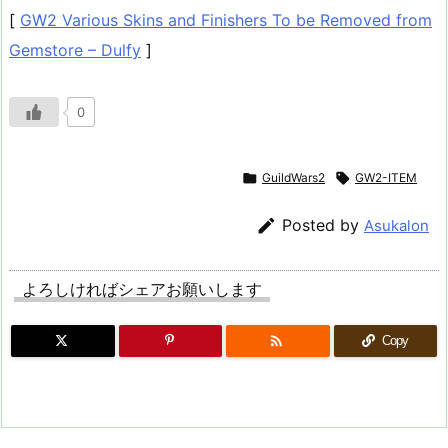
[
GW2 Various Skins and Finishers To be Removed from
Gemstore – Dulfy
]
0

GuildWars2

GW2-ITEM

Posted by
Asukalon
よろしければシェアお願いします

Copy