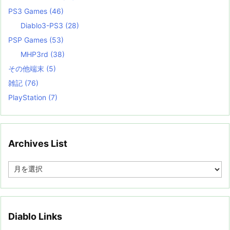
PS3 Games
(46)
Diablo3-PS3
(28)
PSP Games
(53)
MHP3rd
(38)
その他端末
(5)
雑記
(76)
PlayStation
(7)
Archives List
A
r
c
h
i
v
Diablo Links
e
s