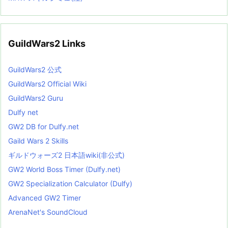
GuildWars2 Links
GuildWars2 公式
GuildWars2 Official Wiki
GuildWars2 Guru
Dulfy net
GW2 DB for Dulfy.net
Gaild Wars 2 Skills
ギルドウォーズ2 日本語wiki(非公式)
GW2 World Boss Timer (Dulfy.net)
GW2 Specialization Calculator (Dulfy)
Advanced GW2 Timer
ArenaNet's SoundCloud