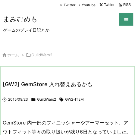

Twitter
Youtube
Twitter
RSS
まみむめも

ゲームのプレイ日記とか

メニュ

サイド

ホーム
>

GuildWars2

前へ

[GW2] GemStore 入れ替えあるかも
次へ


2015/09/23

GuildWars2

GW2-ITEM
検索
GemStore 内一部のフィニッシャーやアーマーセット、ア
ウトフィット等々の取り扱いが残り6日となっていました。