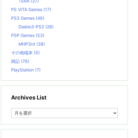
TERA
(37)
PS VITA Games
(17)
PS3 Games
(46)
Diablo3-PS3
(28)
PSP Games
(53)
MHP3rd
(38)
その他端末
(5)
雑記
(76)
PlayStation
(7)
Archives List
A
r
c
h
i
v