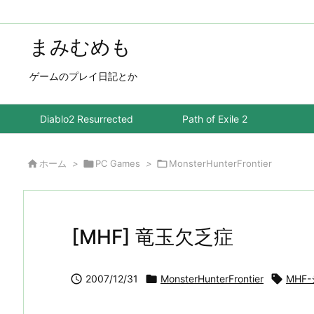
まみむめも
ゲームのプレイ日記とか
Diablo2 Resurrected
Path of Exile 2

ホーム
>

PC Games
>

MonsterHunterFrontier
[MHF] 竜玉欠乏症

2007/12/31

MonsterHunterFrontier

MHF