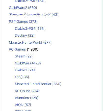
Diablo2-PS5
(124)
GuildWars2
(560)
アーケードシューティング
(43)
PS4 Games
(378)
Diablo3-PS4
(114)
Destiny
(22)
MonsterHunterWorld
(277)
PC Games
(1,939)
Steam
(22)
GuildWars
(420)
Diablo3
(24)
C9
(135)
MonsterHunterFrontier
(656)
RF Online
(274)
Atlantica
(129)
AION
(57)