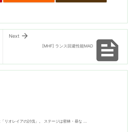

Next

[MHF] ランス回避性能MAD
リオレイアの討伐」。 ステージは密林・昼な ...