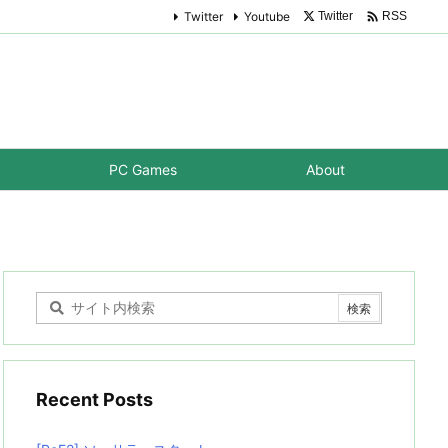

Twitter
Youtube
Twitter
RSS
PC Games
About
Recent Posts