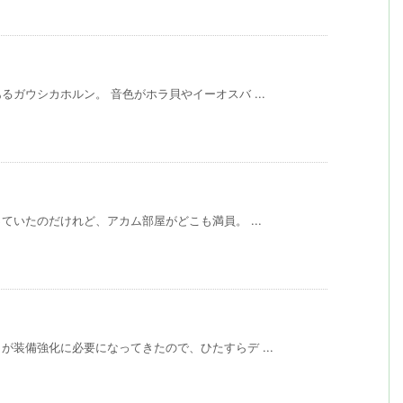
ガウシカホルン。 音色がホラ貝やイーオスバ ...
いたのだけれど、アカム部屋がどこも満員。 ...
装備強化に必要になってきたので、ひたすらデ ...