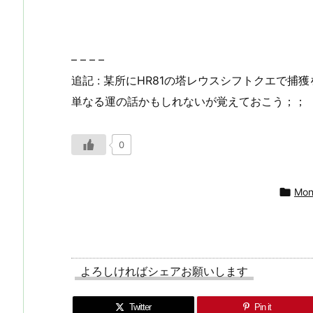
– – – –
追記 : 某所にHR81の塔レウスシフトクエで
単なる運の話かもしれないが覚えておこう；；
0

Mon
よろしければシェアお願いします
Twitter
Pin it