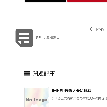


Prev
[MHF] 激運剣士

関連記事
[MHF] 狩猟大会に挑戦
第１会公式狩猟大会の韋駄天杯の内容は「