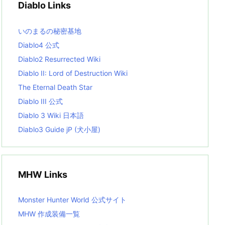
Diablo Links
e
s
L
いのまるの秘密基地
i
s
Diablo4 公式
t
Diablo2 Resurrected Wiki
Diablo II: Lord of Destruction Wiki
The Eternal Death Star
Diablo III 公式
Diablo 3 Wiki 日本語
Diablo3 Guide jP (犬小屋)
MHW Links
Monster Hunter World 公式サイト
MHW 作成装備一覧