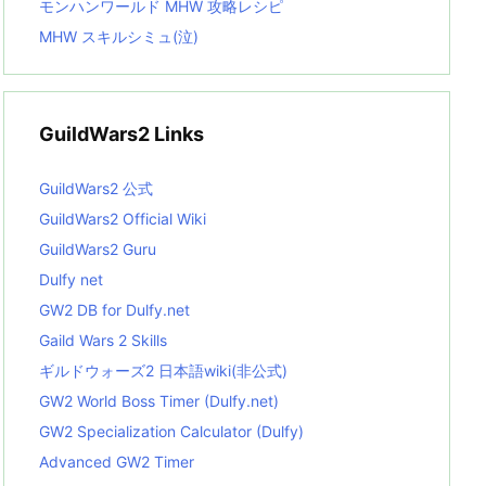
モンハンワールド MHW 攻略レシピ
MHW スキルシミュ(泣)
GuildWars2 Links
GuildWars2 公式
GuildWars2 Official Wiki
GuildWars2 Guru
Dulfy net
GW2 DB for Dulfy.net
Gaild Wars 2 Skills
ギルドウォーズ2 日本語wiki(非公式)
GW2 World Boss Timer (Dulfy.net)
GW2 Specialization Calculator (Dulfy)
Advanced GW2 Timer