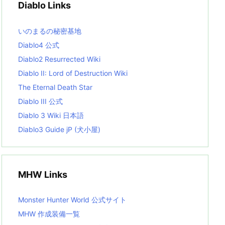
Diablo Links
e
s
L
いのまるの秘密基地
i
s
Diablo4 公式
t
Diablo2 Resurrected Wiki
Diablo II: Lord of Destruction Wiki
The Eternal Death Star
Diablo III 公式
Diablo 3 Wiki 日本語
Diablo3 Guide jP (犬小屋)
MHW Links
Monster Hunter World 公式サイト
MHW 作成装備一覧