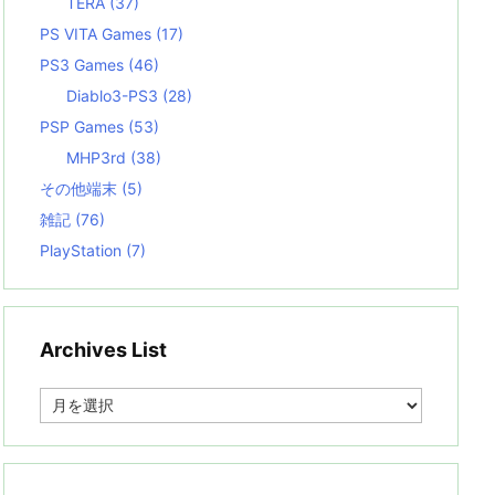
TERA
(37)
PS VITA Games
(17)
PS3 Games
(46)
Diablo3-PS3
(28)
PSP Games
(53)
MHP3rd
(38)
その他端末
(5)
雑記
(76)
PlayStation
(7)
Archives List
A
r
c
h
i
v