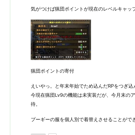
気がつけば猟団ポイントが現在のレベルキャッ
猟団ポイントの寄付
えいやっ。と年末年始でため込んだRPをつぎ込ん
今現在猟団Lv9の機能は未実装だが、今月末の
待。
プーギーの服を個人別で着替えさせることがで