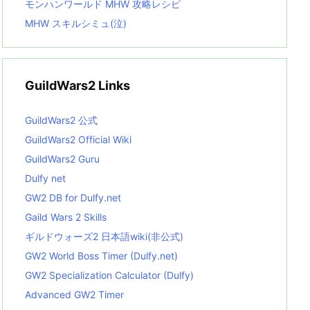
モンハンワールド MHW 攻略レシピ
MHW スキルシミュ(泣)
GuildWars2 Links
GuildWars2 公式
GuildWars2 Official Wiki
GuildWars2 Guru
Dulfy net
GW2 DB for Dulfy.net
Gaild Wars 2 Skills
ギルドウォーズ2 日本語wiki(非公式)
GW2 World Boss Timer (Dulfy.net)
GW2 Specialization Calculator (Dulfy)
Advanced GW2 Timer