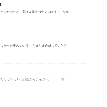
改
のだけれど、実は火属性のランスは持ってなか ...
かった事のない弓。 ちまちま作成していた弓 ...
っけ？ という話題からティガへ。 ・・・実 ...