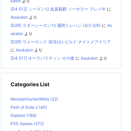
kalon
より
[D4 S12] シーズン12 血宴殺戮 ソーサラー プレイ中
に
Asukalon
より
[D2R] ラダーシーズン13 週間トレハン (3/2-3/8)
に
As
ukalon
より
[D2R] ウォーロック 混沌(火) ビルド ナイトメアクリア
に
Asukalon
より
[D4 S11] オーラパラディン その後
に
Asukalon
より
Categories List
MonsterHunterWilds
(32)
Path of Exile 2
(40)
Diablo4
(188)
PS5 Games
(272)