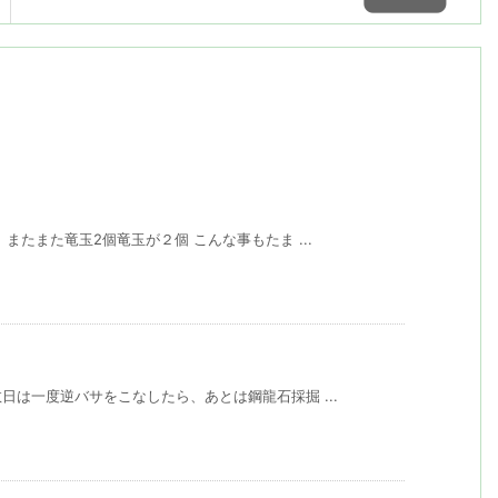
またまた竜玉2個竜玉が２個 こんな事もたま ...
は一度逆バサをこなしたら、あとは鋼龍石採掘 ...