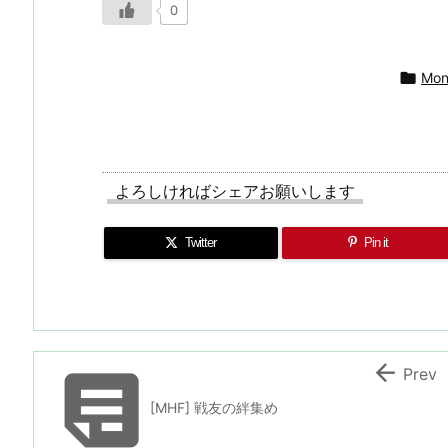
0

Mon
よろしければシェアお願いします
Twitter
Pin it


Prev
[MHF] 戦友の絆集め