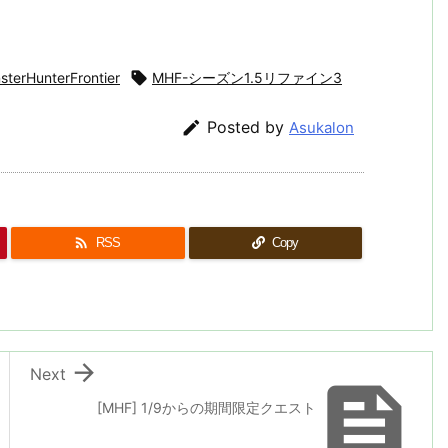
sterHunterFrontier

MHF-シーズン1.5リファイン3

Posted by
Asukalon

RSS
Copy

Next

[MHF] 1/9からの期間限定クエスト