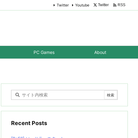

Twitter
Youtube
Twitter
RSS
PC Games
About
Recent Posts