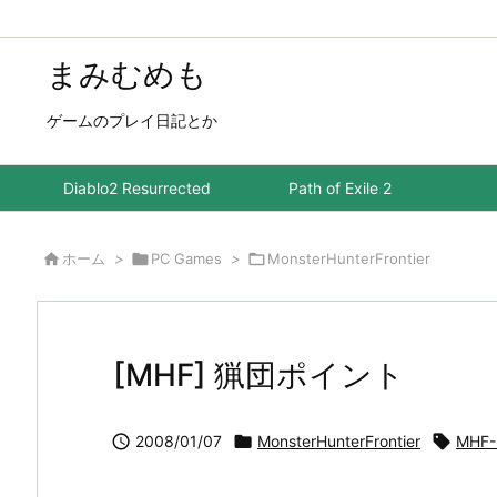
まみむめも
ゲームのプレイ日記とか
Diablo2 Resurrected
Path of Exile 2

ホーム
>

PC Games
>

MonsterHunterFrontier
[MHF] 猟団ポイント

2008/01/07

MonsterHunterFrontier

MHF