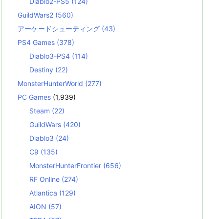
Diablo2-PS5
(124)
GuildWars2
(560)
アーケードシューティング
(43)
PS4 Games
(378)
Diablo3-PS4
(114)
Destiny
(22)
MonsterHunterWorld
(277)
PC Games
(1,939)
Steam
(22)
GuildWars
(420)
Diablo3
(24)
C9
(135)
MonsterHunterFrontier
(656)
RF Online
(274)
Atlantica
(129)
AION
(57)