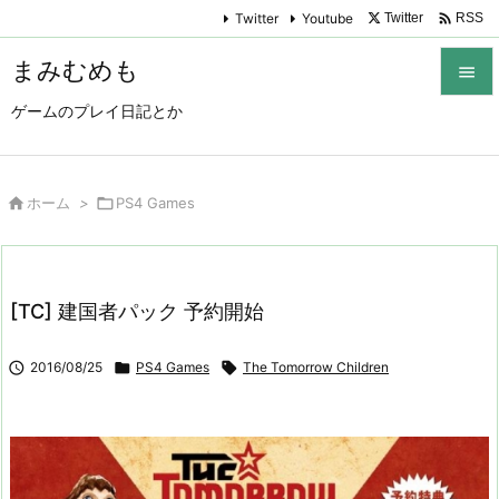

Twitter
Youtube
Twitter
RSS
まみむめも

ゲームのプレイ日記とか

メニュ

サイド

ホーム
>

PS4 Games

前へ

[TC] 建国者パック 予約開始
次へ


2016/08/25

PS4 Games

The Tomorrow Children
検索