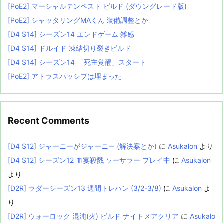
[PoE2] マーシャルテンペスト ビルド (ダウングレード版)
[PoE2] シャッタリングMAくん 装備調整とか
[D4 S14] シーズン14 エンドゲーム 雑感
[D4 S14] ドルイド 凍結切り裂きビルド
[D4 S14] シーズン14 「死主覚醒」スタート
[PoE2] アトラスパッシブは埋まった
Recent Comments
[D4 S12] ジャーニーがジャーニー (解決案とか)
に
Asukalon
より
[D4 S12] シーズン12 血宴殺戮 ソーサラー プレイ中
に
Asukalon
より
[D2R] ラダーシーズン13 週間トレハン (3/2-3/8)
に
Asukalon
よ
り
[D2R] ウォーロック 混沌(火) ビルド ナイトメアクリア
に
Asukalo