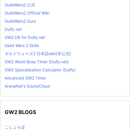
GuildWars2 公式
GuildWars2 Official Wiki
GuildWars2 Guru
Dulfy net
GW2 DB for Dulfy.net
Gaild Wars 2 Skills
ギルドウォーズ2 日本語wiki(非公式)
GW2 World Boss Timer (Dulfy.net)
GW2 Specialization Calculator (Dulfy)
Advanced GW2 Timer
ArenaNet's SoundCloud
GW2 BLOGS
こじょらぼ