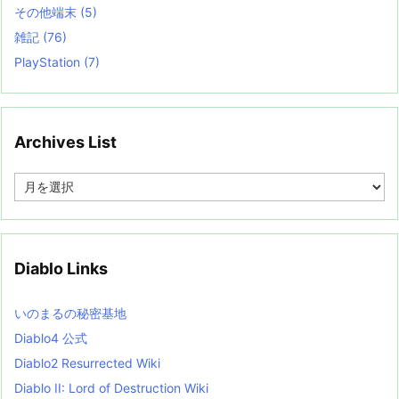
その他端末
(5)
雑記
(76)
PlayStation
(7)
Archives List
A
r
c
h
i
v
Diablo Links
e
s
L
いのまるの秘密基地
i
s
Diablo4 公式
t
Diablo2 Resurrected Wiki
Diablo II: Lord of Destruction Wiki