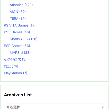
Atlantica
(129)
AION
(57)
TERA
(37)
PS VITA Games
(17)
PS3 Games
(46)
Diablo3-PS3
(28)
PSP Games
(53)
MHP3rd
(38)
その他端末
(5)
雑記
(76)
PlayStation
(7)
Archives List
A