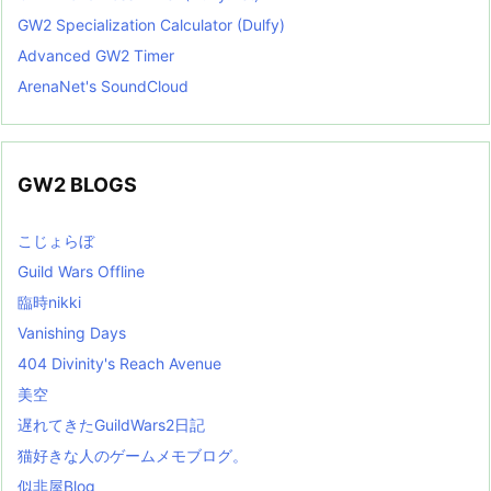
GW2 Specialization Calculator (Dulfy)
Advanced GW2 Timer
ArenaNet's SoundCloud
GW2 BLOGS
こじょらぼ
Guild Wars Offline
臨時nikki
Vanishing Days
404 Divinity's Reach Avenue
美空
遅れてきたGuildWars2日記
猫好きな人のゲームメモブログ。
似非屋Blog