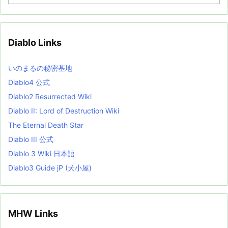
r
c
h
i
v
Diablo Links
e
s
L
いのまるの秘密基地
i
s
Diablo4 公式
t
Diablo2 Resurrected Wiki
Diablo II: Lord of Destruction Wiki
The Eternal Death Star
Diablo III 公式
Diablo 3 Wiki 日本語
Diablo3 Guide jP (犬小屋)
MHW Links