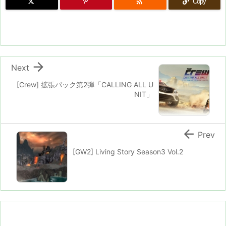

Copy

Next
[Crew] 拡張パック第2弾「CALLING ALL U
NIT」

Prev
[GW2] Living Story Season3 Vol.2