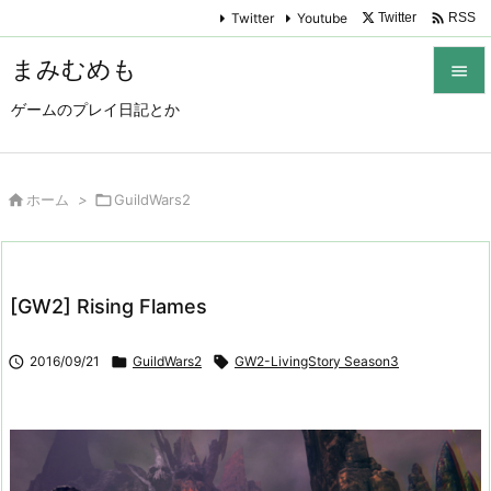

Twitter
Youtube
Twitter
RSS
まみむめも

ゲームのプレイ日記とか

メニュ

サイド

ホーム
>

GuildWars2

前へ

[GW2] Rising Flames
次へ


2016/09/21

GuildWars2

GW2-LivingStory Season3
検索