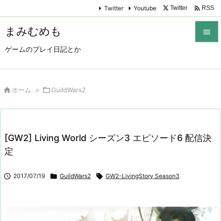

Twitter
Youtube
Twitter
RSS
まみむめも

ゲームのプレイ日記とか

メニュ

サイド

ホーム
>

GuildWars2

前へ

[GW2] Living World シーズン3 エピソード6 配信決
次へ
定

検索

2017/07/19

GuildWars2

GW2-LivingStory Season3