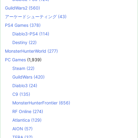
GuildWars2
(560)
アーケードシューティング
(43)
PS4 Games
(378)
Diablo3-PS4
(114)
Destiny
(22)
MonsterHunterWorld
(277)
PC Games
(1,939)
Steam
(22)
GuildWars
(420)
Diablo3
(24)
C9
(135)
MonsterHunterFrontier
(656)
RF Online
(274)
Atlantica
(129)
AION
(57)
TERA
(37)