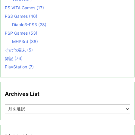
PS VITA Games
(17)
PS3 Games
(46)
Diablo3-PS3
(28)
PSP Games
(53)
MHP3rd
(38)
その他端末
(5)
雑記
(76)
PlayStation
(7)
Archives List
A
r
c
h
i
v