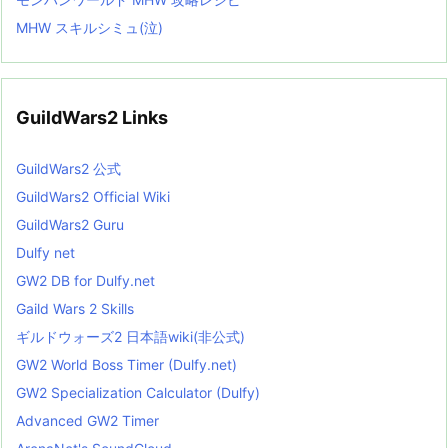
MHW スキルシミュ(泣)
GuildWars2 Links
GuildWars2 公式
GuildWars2 Official Wiki
GuildWars2 Guru
Dulfy net
GW2 DB for Dulfy.net
Gaild Wars 2 Skills
ギルドウォーズ2 日本語wiki(非公式)
GW2 World Boss Timer (Dulfy.net)
GW2 Specialization Calculator (Dulfy)
Advanced GW2 Timer