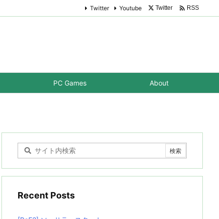

Twitter
Youtube
Twitter
RSS
PC Games
About
Recent Posts