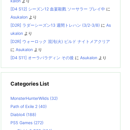
kalon
より
[D4 S12] シーズン12 血宴殺戮 ソーサラー プレイ中
に
Asukalon
より
[D2R] ラダーシーズン13 週間トレハン (3/2-3/8)
に
As
ukalon
より
[D2R] ウォーロック 混沌(火) ビルド ナイトメアクリア
に
Asukalon
より
[D4 S11] オーラパラディン その後
に
Asukalon
より
Categories List
MonsterHunterWilds
(32)
Path of Exile 2
(40)
Diablo4
(188)
PS5 Games
(272)