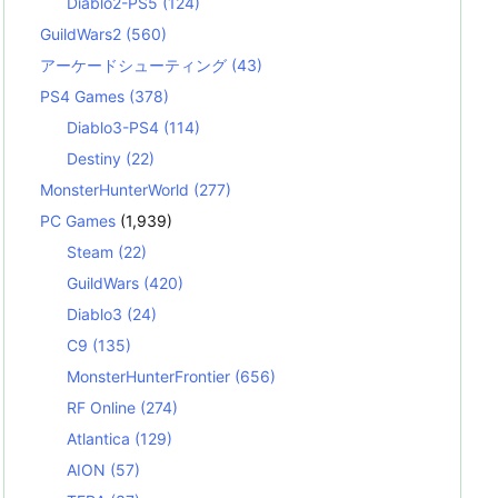
Diablo2-PS5
(124)
GuildWars2
(560)
アーケードシューティング
(43)
PS4 Games
(378)
Diablo3-PS4
(114)
Destiny
(22)
MonsterHunterWorld
(277)
PC Games
(1,939)
Steam
(22)
GuildWars
(420)
Diablo3
(24)
C9
(135)
MonsterHunterFrontier
(656)
RF Online
(274)
Atlantica
(129)
AION
(57)