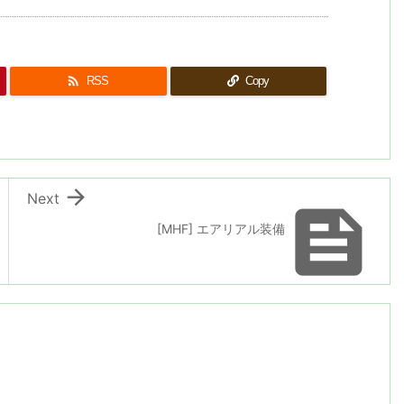

RSS
Copy

Next

[MHF] エアリアル装備