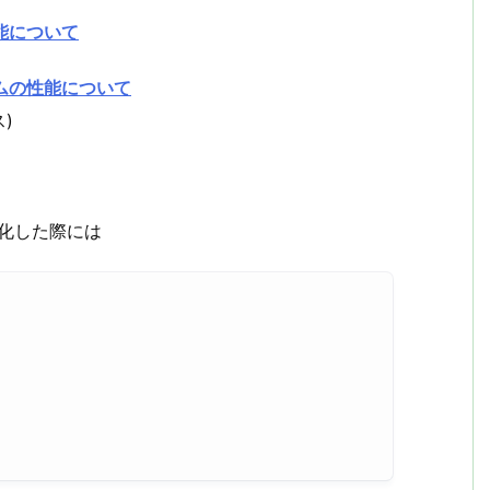
能について
テムの性能について
)
強化した際には