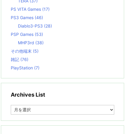
TERA
(37)
PS VITA Games
(17)
PS3 Games
(46)
Diablo3-PS3
(28)
PSP Games
(53)
MHP3rd
(38)
その他端末
(5)
雑記
(76)
PlayStation
(7)
Archives List
A
r
c
h
i
v