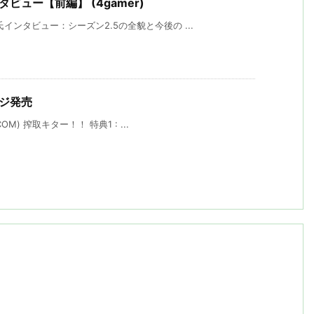
ビュー【前編】 (4gamer)
ンタビュー：シーズン2.5の全貌と今後の ...
ージ発売
M) 搾取キター！！ 特典1 : ...