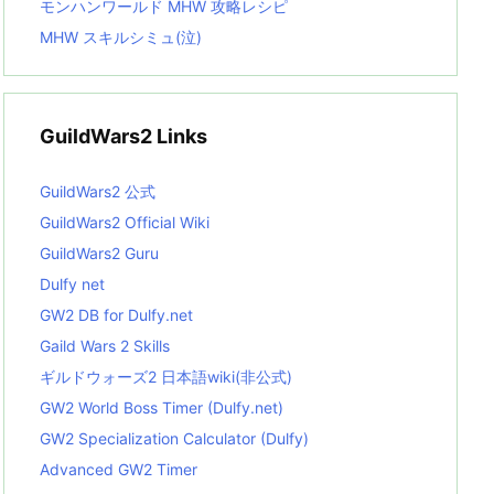
モンハンワールド MHW 攻略レシピ
MHW スキルシミュ(泣)
GuildWars2 Links
GuildWars2 公式
GuildWars2 Official Wiki
GuildWars2 Guru
Dulfy net
GW2 DB for Dulfy.net
Gaild Wars 2 Skills
ギルドウォーズ2 日本語wiki(非公式)
GW2 World Boss Timer (Dulfy.net)
GW2 Specialization Calculator (Dulfy)
Advanced GW2 Timer