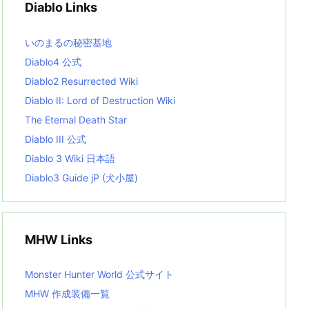
Diablo Links
e
s
L
いのまるの秘密基地
i
s
Diablo4 公式
t
Diablo2 Resurrected Wiki
Diablo II: Lord of Destruction Wiki
The Eternal Death Star
Diablo III 公式
Diablo 3 Wiki 日本語
Diablo3 Guide jP (犬小屋)
MHW Links
Monster Hunter World 公式サイト
MHW 作成装備一覧