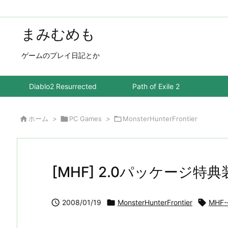
まみむめも
ゲームのプレイ日記とか
Diablo2 Resurrected
Path of Exile 2

ホーム
>

PC Games
>

MonsterHunterFrontier
[MHF] 2.0パッケージ特

2008/01/19

MonsterHunterFrontier

MHF