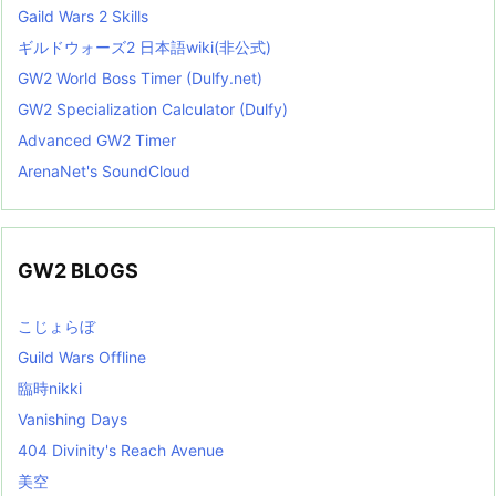
Gaild Wars 2 Skills
ギルドウォーズ2 日本語wiki(非公式)
GW2 World Boss Timer (Dulfy.net)
GW2 Specialization Calculator (Dulfy)
Advanced GW2 Timer
ArenaNet's SoundCloud
GW2 BLOGS
こじょらぼ
Guild Wars Offline
臨時nikki
Vanishing Days
404 Divinity's Reach Avenue
美空