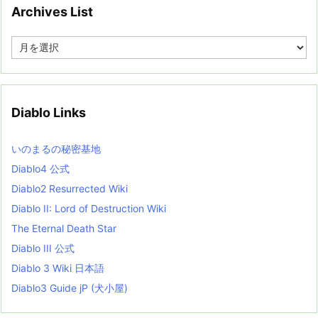
Archives List
A
r
c
h
i
v
Diablo Links
e
s
L
いのまるの秘密基地
i
s
Diablo4 公式
t
Diablo2 Resurrected Wiki
Diablo II: Lord of Destruction Wiki
The Eternal Death Star
Diablo III 公式
Diablo 3 Wiki 日本語
Diablo3 Guide jP (犬小屋)