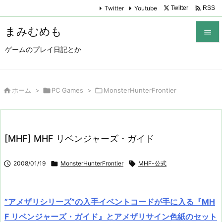

Twitter
Youtube
Twitter
RSS
まみむめも

ゲームのプレイ日記とか

メニュ

サイド

ホーム
>

PC Games
>

MonsterHunterFrontier

前へ

[MHF] MHF リベンジャーズ・ガイド
次へ


2008/01/19

MonsterHunterFrontier

MHF-公式
検索
”アメザリシリーズ”の入手イベントコードが手に入る『MH
F リベンジャーズ・ガイド』とアメザリサイン色紙のセット