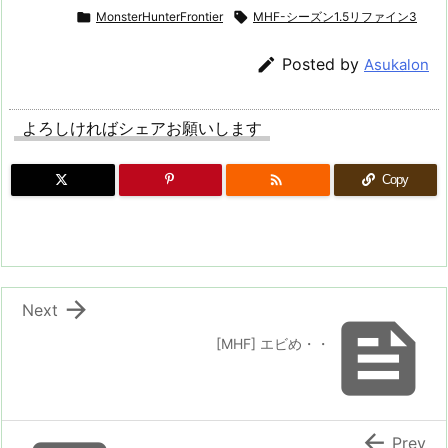

MonsterHunterFrontier

MHF-シーズン1.5リファイン3

Posted by
Asukalon
よろしければシェアお願いします

Copy

Next

[MHF] エビめ・・

Prev