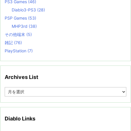
PS3 Games
(46)
Diablo3-PS3
(28)
PSP Games
(53)
MHP3rd
(38)
その他端末
(5)
雑記
(76)
PlayStation
(7)
Archives List
A
r
c
h
i
v
Diablo Links
e
s
L