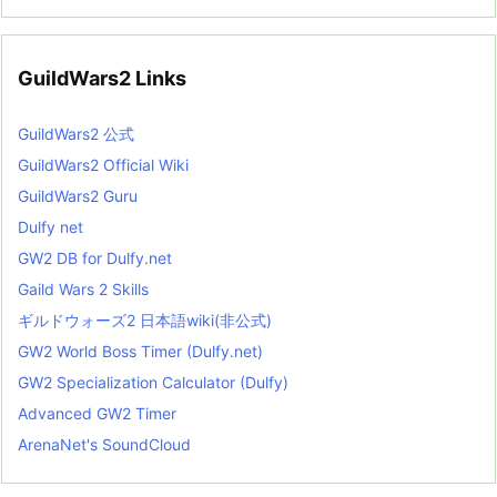
GuildWars2 Links
GuildWars2 公式
GuildWars2 Official Wiki
GuildWars2 Guru
Dulfy net
GW2 DB for Dulfy.net
Gaild Wars 2 Skills
ギルドウォーズ2 日本語wiki(非公式)
GW2 World Boss Timer (Dulfy.net)
GW2 Specialization Calculator (Dulfy)
Advanced GW2 Timer
ArenaNet's SoundCloud