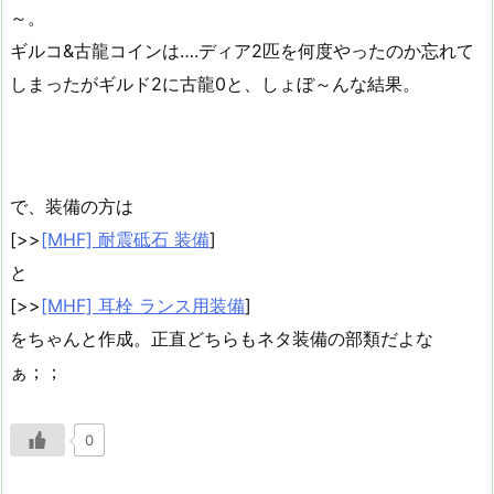
～。
ギルコ&古龍コインは….ディア2匹を何度やったのか忘れて
しまったがギルド2に古龍0と、しょぼ～んな結果。
で、装備の方は
[>>
[MHF] 耐震砥石 装備
]
と
[>>
[MHF] 耳栓 ランス用装備
]
をちゃんと作成。正直どちらもネタ装備の部類だよな
ぁ；；
0