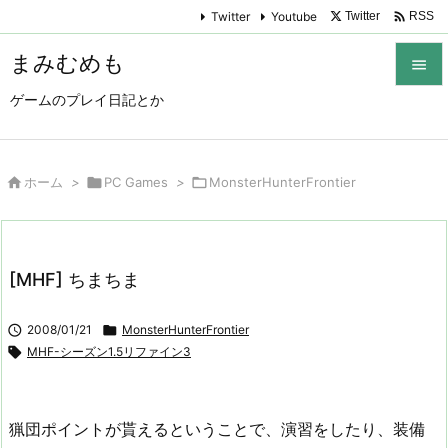

Twitter
Youtube
Twitter
RSS
まみむめも

ゲームのプレイ日記とか

メニュ

サイド

ホーム
>

PC Games
>

MonsterHunterFrontier

前へ

[MHF] ちまちま
次へ


2008/01/21

MonsterHunterFrontier
検索

MHF-シーズン1.5リファイン3
猟団ポイントが貰えるということで、演習をしたり、装備