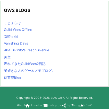
GW2 BLOGS
こじょらぼ
Guild Wars Offline
臨時nikki
Vanishing Days
404 Divinity's Reach Avenue
美空
遅れてきたGuildWars2日記
猫好きな人のゲームメモブログ。
似非屋Blog
Copyright ©
2005
-2026
まみむめも
All Rights Reserved.




WordPress Luxeritas Theme is provided by "
Thought is free
".