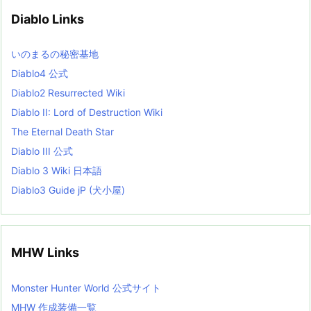
v
Diablo Links
e
s
L
いのまるの秘密基地
i
s
Diablo4 公式
t
Diablo2 Resurrected Wiki
Diablo II: Lord of Destruction Wiki
The Eternal Death Star
Diablo III 公式
Diablo 3 Wiki 日本語
Diablo3 Guide jP (犬小屋)
MHW Links
Monster Hunter World 公式サイト
MHW 作成装備一覧