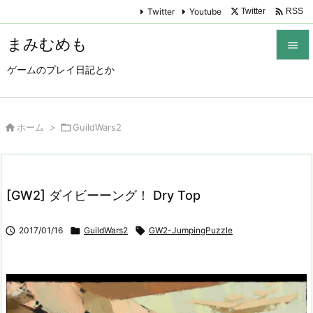

Twitter
Youtube
Twitter
RSS
まみむめも

ゲームのプレイ日記とか

メニュ

サイド

ホーム
>

GuildWars2

前へ

[GW2] ダイビーーング！ Dry Top
次へ


2017/01/16

GuildWars2

GW2-JumpingPuzzle
検索