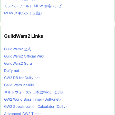
モンハンワールド MHW 攻略レシピ
MHW スキルシミュ(泣)
GuildWars2 Links
GuildWars2 公式
GuildWars2 Official Wiki
GuildWars2 Guru
Dulfy net
GW2 DB for Dulfy.net
Gaild Wars 2 Skills
ギルドウォーズ2 日本語wiki(非公式)
GW2 World Boss Timer (Dulfy.net)
GW2 Specialization Calculator (Dulfy)
Advanced GW2 Timer