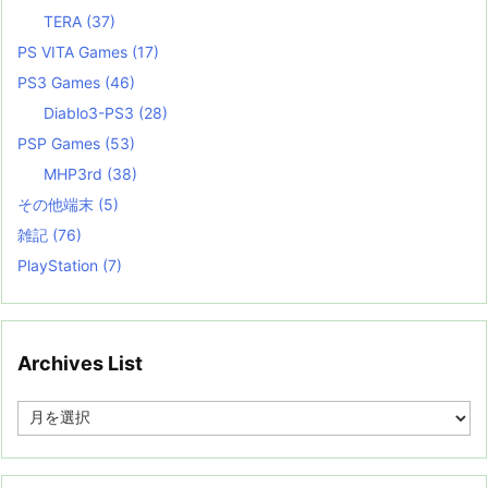
TERA
(37)
PS VITA Games
(17)
PS3 Games
(46)
Diablo3-PS3
(28)
PSP Games
(53)
MHP3rd
(38)
その他端末
(5)
雑記
(76)
PlayStation
(7)
Archives List
A
r
c
h
i