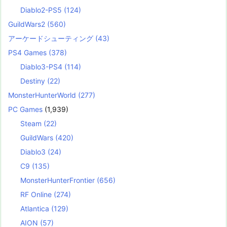
Diablo2-PS5
(124)
GuildWars2
(560)
アーケードシューティング
(43)
PS4 Games
(378)
Diablo3-PS4
(114)
Destiny
(22)
MonsterHunterWorld
(277)
PC Games
(1,939)
Steam
(22)
GuildWars
(420)
Diablo3
(24)
C9
(135)
MonsterHunterFrontier
(656)
RF Online
(274)
Atlantica
(129)
AION
(57)