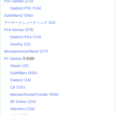
PS5 Games
(272)
Diablo2-PS5
(124)
GuildWars2
(560)
アーケードシューティング
(43)
PS4 Games
(378)
Diablo3-PS4
(114)
Destiny
(22)
MonsterHunterWorld
(277)
PC Games
(1,939)
Steam
(22)
GuildWars
(420)
Diablo3
(24)
C9
(135)
MonsterHunterFrontier
(656)
RF Online
(274)
Atlantica
(129)