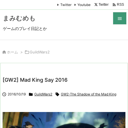

Twitter
Youtube
Twitter
RSS
まみむめも

ゲームのプレイ日記とか

メニュ

サイド

ホーム
>

GuildWars2

前へ

[GW2] Mad King Say 2016
次へ


2016/10/19

GuildWars2

GW2-The Shadow of the Mad King
検索