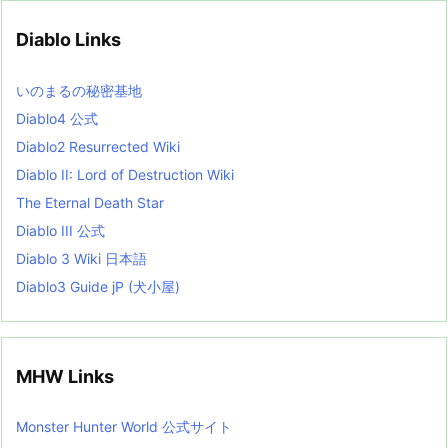
i
v
Diablo Links
e
s
L
いのまるの秘密基地
i
s
Diablo4 公式
t
Diablo2 Resurrected Wiki
Diablo II: Lord of Destruction Wiki
The Eternal Death Star
Diablo III 公式
Diablo 3 Wiki 日本語
Diablo3 Guide jP (犬小屋)
MHW Links
Monster Hunter World 公式サイト