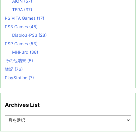
AION
(57)
TERA
(37)
PS VITA Games
(17)
PS3 Games
(46)
Diablo3-PS3
(28)
PSP Games
(53)
MHP3rd
(38)
その他端末
(5)
雑記
(76)
PlayStation
(7)
Archives List
A
r
c
h