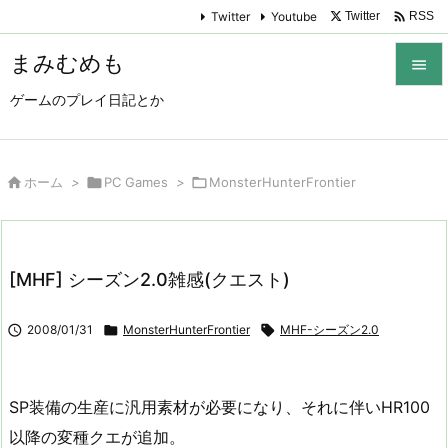

Twitter
Youtube
Twitter
RSS
まみむめも

ゲームのプレイ日記とか

メニュ

サイド

ホーム
>

PC Games
>

MonsterHunterFrontier

前へ

[MHF] シーズン2.0雑感(クエスト)
次へ


2008/01/31

MonsterHunterFrontier

MHF-シーズン2.0
検索
SP装備の生産に汎用素材が必要になり、それに伴いHR100
以降の変種クエが追加。