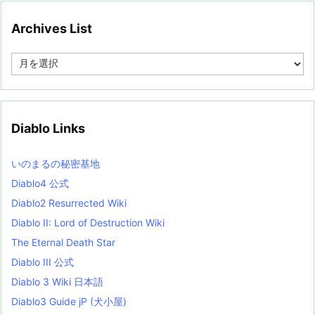
Archives List
A
r
c
h
i
v
Diablo Links
e
s
L
いのまるの秘密基地
i
s
Diablo4 公式
t
Diablo2 Resurrected Wiki
Diablo II: Lord of Destruction Wiki
The Eternal Death Star
Diablo III 公式
Diablo 3 Wiki 日本語
Diablo3 Guide jP (犬小屋)