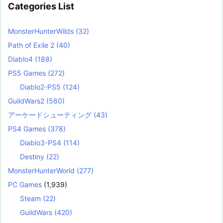
Categories List
MonsterHunterWilds
(32)
Path of Exile 2
(40)
Diablo4
(188)
PS5 Games
(272)
Diablo2-PS5
(124)
GuildWars2
(560)
アーケードシューティング
(43)
PS4 Games
(378)
Diablo3-PS4
(114)
Destiny
(22)
MonsterHunterWorld
(277)
PC Games
(1,939)
Steam
(22)
GuildWars
(420)