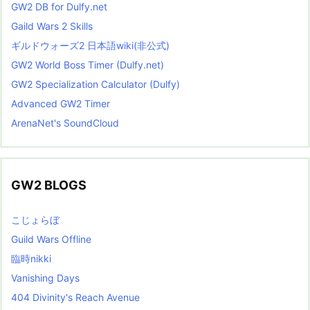
GW2 DB for Dulfy.net
Gaild Wars 2 Skills
ギルドウォーズ2 日本語wiki(非公式)
GW2 World Boss Timer (Dulfy.net)
GW2 Specialization Calculator (Dulfy)
Advanced GW2 Timer
ArenaNet's SoundCloud
GW2 BLOGS
こじょらぼ
Guild Wars Offline
臨時nikki
Vanishing Days
404 Divinity's Reach Avenue