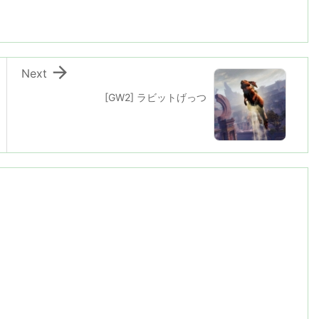

Next
[GW2] ラビットげっつ