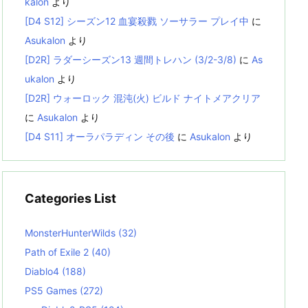
kalon
より
[D4 S12] シーズン12 血宴殺戮 ソーサラー プレイ中
に
Asukalon
より
[D2R] ラダーシーズン13 週間トレハン (3/2-3/8)
に
As
ukalon
より
[D2R] ウォーロック 混沌(火) ビルド ナイトメアクリア
に
Asukalon
より
[D4 S11] オーラパラディン その後
に
Asukalon
より
Categories List
MonsterHunterWilds
(32)
Path of Exile 2
(40)
Diablo4
(188)
PS5 Games
(272)