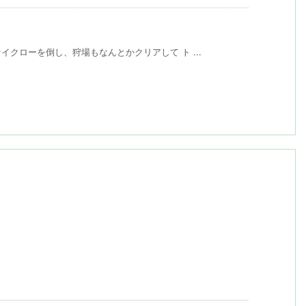
クローを倒し、狩場もなんとかクリアして ト ...