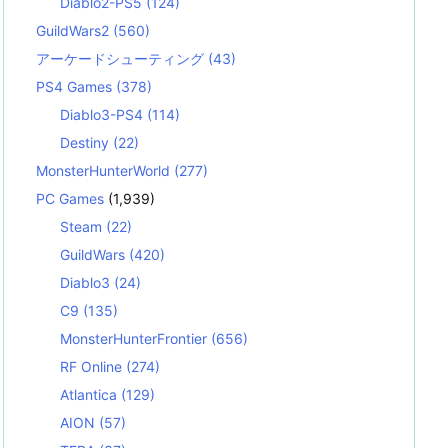
Diablo2-PS5
(124)
GuildWars2
(560)
アーケードシューティング
(43)
PS4 Games
(378)
Diablo3-PS4
(114)
Destiny
(22)
MonsterHunterWorld
(277)
PC Games
(1,939)
Steam
(22)
GuildWars
(420)
Diablo3
(24)
C9
(135)
MonsterHunterFrontier
(656)
RF Online
(274)
Atlantica
(129)
AION
(57)