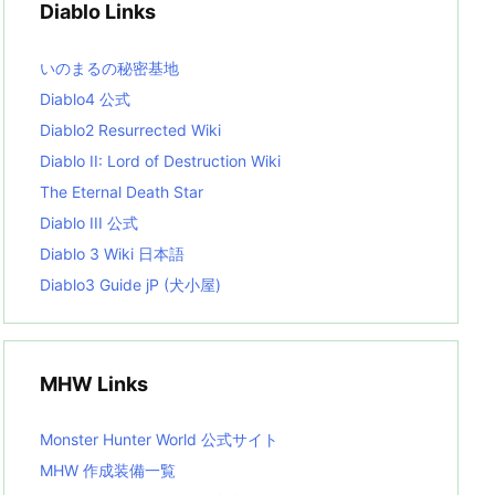
Diablo Links
e
s
L
いのまるの秘密基地
i
s
Diablo4 公式
t
Diablo2 Resurrected Wiki
Diablo II: Lord of Destruction Wiki
The Eternal Death Star
Diablo III 公式
Diablo 3 Wiki 日本語
Diablo3 Guide jP (犬小屋)
MHW Links
Monster Hunter World 公式サイト
MHW 作成装備一覧