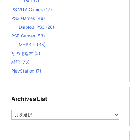
TERA
(37)
PS VITA Games
(17)
PS3 Games
(46)
Diablo3-PS3
(28)
PSP Games
(53)
MHP3rd
(38)
その他端末
(5)
雑記
(76)
PlayStation
(7)
Archives List
A
r
c
h
i
v