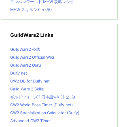
モンハンワールド MHW 攻略レシピ
MHW スキルシミュ(泣)
GuildWars2 Links
GuildWars2 公式
GuildWars2 Official Wiki
GuildWars2 Guru
Dulfy net
GW2 DB for Dulfy.net
Gaild Wars 2 Skills
ギルドウォーズ2 日本語wiki(非公式)
GW2 World Boss Timer (Dulfy.net)
GW2 Specialization Calculator (Dulfy)
Advanced GW2 Timer