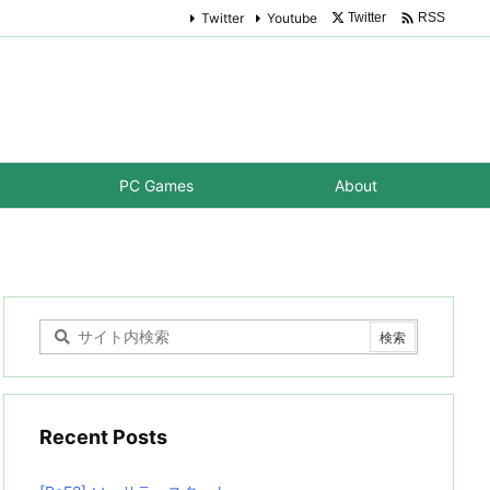

Twitter
Youtube
Twitter
RSS
PC Games
About
Recent Posts