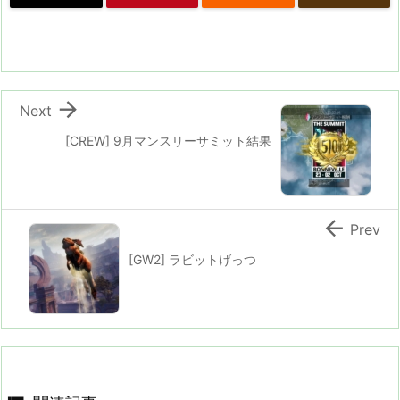

Next
[CREW] 9月マンスリーサミット結果

Prev
[GW2] ラビットげっつ