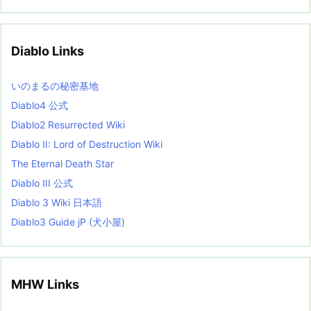
c
h
i
v
Diablo Links
e
s
L
いのまるの秘密基地
i
s
Diablo4 公式
t
Diablo2 Resurrected Wiki
Diablo II: Lord of Destruction Wiki
The Eternal Death Star
Diablo III 公式
Diablo 3 Wiki 日本語
Diablo3 Guide jP (犬小屋)
MHW Links