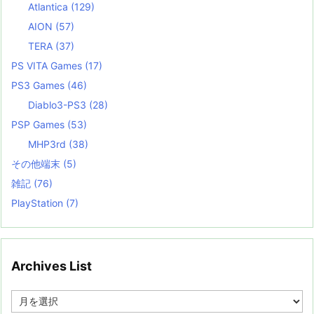
Atlantica
(129)
AION
(57)
TERA
(37)
PS VITA Games
(17)
PS3 Games
(46)
Diablo3-PS3
(28)
PSP Games
(53)
MHP3rd
(38)
その他端末
(5)
雑記
(76)
PlayStation
(7)
Archives List
A
r