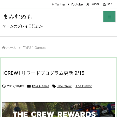

Twitter
Youtube
Twitter
RSS
まみむめも

ゲームのプレイ日記とか

メニュ

サイド

ホーム
>

PS4 Games

前へ

[CREW] リワードプログラム更新 9/15
次へ


2017/10/03

PS4 Games

The Crew
,
The Crew2
検索