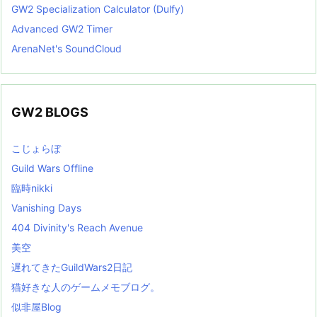
GW2 Specialization Calculator (Dulfy)
Advanced GW2 Timer
ArenaNet's SoundCloud
GW2 BLOGS
こじょらぼ
Guild Wars Offline
臨時nikki
Vanishing Days
404 Divinity's Reach Avenue
美空
遅れてきたGuildWars2日記
猫好きな人のゲームメモブログ。
似非屋Blog