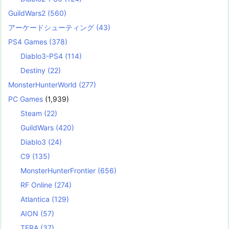
GuildWars2
(560)
アーケードシューティング
(43)
PS4 Games
(378)
Diablo3-PS4
(114)
Destiny
(22)
MonsterHunterWorld
(277)
PC Games
(1,939)
Steam
(22)
GuildWars
(420)
Diablo3
(24)
C9
(135)
MonsterHunterFrontier
(656)
RF Online
(274)
Atlantica
(129)
AION
(57)
TERA
(37)