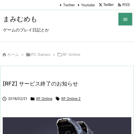

Twitter
Youtube
Twitter
RSS
まみむめも

ゲームのプレイ日記とか

メニュ

サイド

ホーム
>

PC Games
>

RF Online

前へ

[RFZ] サービス終了のお知らせ
次へ


2018/02/21

RF Online

RF Online Z
検索