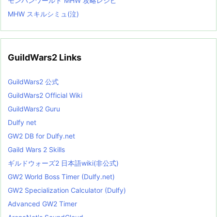
モンハンワールド MHW 攻略レシピ
MHW スキルシミュ(泣)
GuildWars2 Links
GuildWars2 公式
GuildWars2 Official Wiki
GuildWars2 Guru
Dulfy net
GW2 DB for Dulfy.net
Gaild Wars 2 Skills
ギルドウォーズ2 日本語wiki(非公式)
GW2 World Boss Timer (Dulfy.net)
GW2 Specialization Calculator (Dulfy)
Advanced GW2 Timer