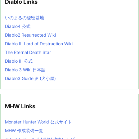
Diablo Links
e
s
L
いのまるの秘密基地
i
s
Diablo4 公式
t
Diablo2 Resurrected Wiki
Diablo II: Lord of Destruction Wiki
The Eternal Death Star
Diablo III 公式
Diablo 3 Wiki 日本語
Diablo3 Guide jP (犬小屋)
MHW Links
Monster Hunter World 公式サイト
MHW 作成装備一覧