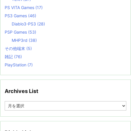
PS VITA Games
(17)
PS3 Games
(46)
Diablo3-PS3
(28)
PSP Games
(53)
MHP3rd
(38)
その他端末
(5)
雑記
(76)
PlayStation
(7)
Archives List
A
r
c
h
i
v