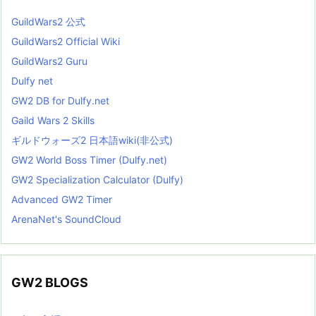
GuildWars2 公式
GuildWars2 Official Wiki
GuildWars2 Guru
Dulfy net
GW2 DB for Dulfy.net
Gaild Wars 2 Skills
ギルドウォーズ2 日本語wiki(非公式)
GW2 World Boss Timer (Dulfy.net)
GW2 Specialization Calculator (Dulfy)
Advanced GW2 Timer
ArenaNet's SoundCloud
GW2 BLOGS