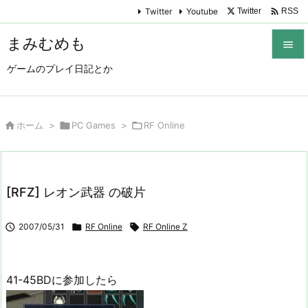

Twitter
Youtube
Twitter
RSS
まみむめも

ゲームのプレイ日記とか

メニュ

サイド

ホーム
>

PC Games
>

RF Online

前へ

[RFZ] レオン武器 の破片
次へ


2007/05/31

RF Online

RF Online Z
検索
41-45BDに参加したら