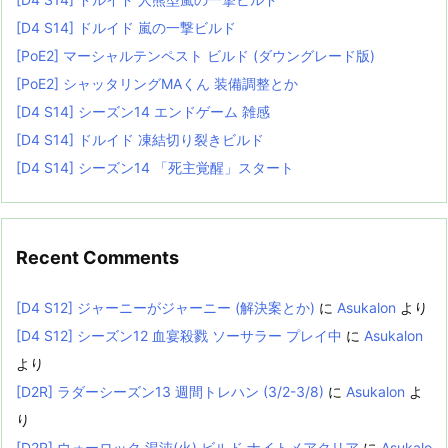
[D4 S14] ドルイド 嵐の一撃ビルド
[PoE2] マーシャルテンペスト ビルド (ダウングレード版)
[PoE2] シャッタリングMAくん 装備調整とか
[D4 S14] シーズン14 エンドゲーム 雑感
[D4 S14] ドルイド 凍結切り裂きビルド
[D4 S14] シーズン14 「死主覚醒」スタート
Recent Comments
[D4 S12] ジャーニーがジャーニー (解決案とか)
に
Asukalon
より
[D4 S12] シーズン12 血宴殺戮 ソーサラー プレイ中
に
Asukalon
より
[D2R] ラダーシーズン13 週間トレハン (3/2-3/8)
に
Asukalon
よ
り
[D2R] ウォーロック 混沌(火) ビルド ナイトメアクリア
に
Asukalo