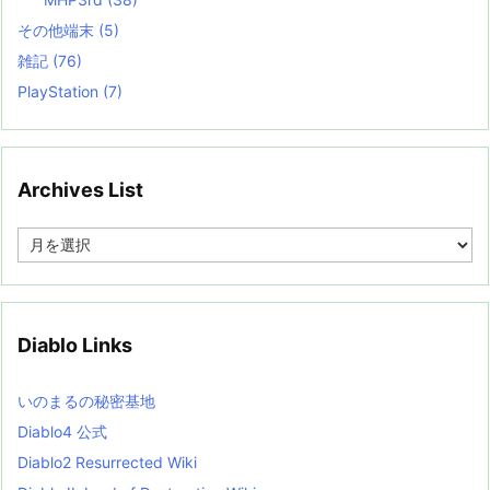
その他端末
(5)
雑記
(76)
PlayStation
(7)
Archives List
A
r
c
h
i
v
Diablo Links
e
s
L
いのまるの秘密基地
i
s
Diablo4 公式
t
Diablo2 Resurrected Wiki