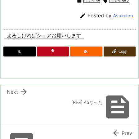

RF Online

RF Online Z

Posted by
Asukalon
よろしければシェアお願いします

Copy

Next

[RFZ] 45なった

Prev