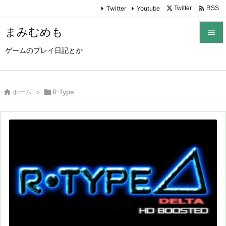

Twitter
Youtube
Twitter
RSS
まみむめも

ゲームのプレイ日記とか

メニュ

サイド

ホーム
>

R-Type

前へ

次へ

検索