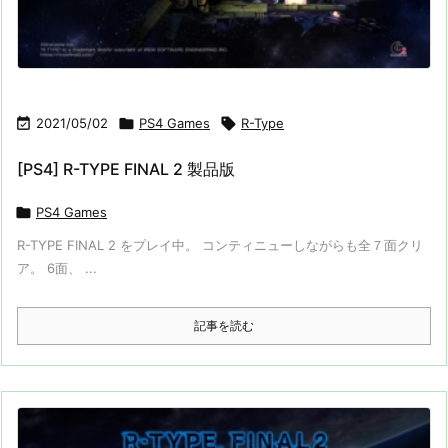

2021/05/02

PS4 Games

R-Type
[PS4] R-TYPE FINAL 2 製品版

PS4 Games
R-TYPE FINAL 2 をプレイ中。 コンティニューしながらも全７面クリ
ア。 6面、 ...
記事を読む