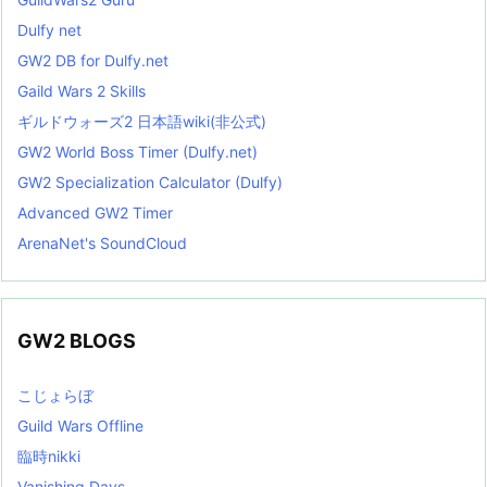
Dulfy net
GW2 DB for Dulfy.net
Gaild Wars 2 Skills
ギルドウォーズ2 日本語wiki(非公式)
GW2 World Boss Timer (Dulfy.net)
GW2 Specialization Calculator (Dulfy)
Advanced GW2 Timer
ArenaNet's SoundCloud
GW2 BLOGS
こじょらぼ
Guild Wars Offline
臨時nikki
Vanishing Days