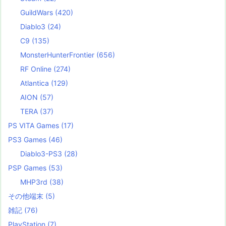
GuildWars
(420)
Diablo3
(24)
C9
(135)
MonsterHunterFrontier
(656)
RF Online
(274)
Atlantica
(129)
AION
(57)
TERA
(37)
PS VITA Games
(17)
PS3 Games
(46)
Diablo3-PS3
(28)
PSP Games
(53)
MHP3rd
(38)
その他端末
(5)
雑記
(76)
PlayStation
(7)