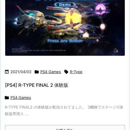

2021/04/03

PS4 Games

R-Type
[PS4] R-TYPE FINAL 2 体験版

PS4 Games
R-TYPE FINAL2 の体験版が配信されてました。 3機種でステージ1(体
験版専用ス ...