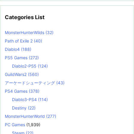
Categories List
MonsterHunterWilds
(32)
Path of Exile 2
(40)
Diablo4
(188)
PS5 Games
(272)
Diablo2-PS5
(124)
GuildWars2
(560)
アーケードシューティング
(43)
PS4 Games
(378)
Diablo3-PS4
(114)
Destiny
(22)
MonsterHunterWorld
(277)
PC Games
(1,939)
Steam
(22)