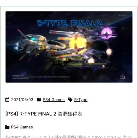

2021/05/03

PS4 Games

R-Type
[PS4] R-TYPE FINAL 2 資源獲得表

PS4 Games
Twitterに各ステージクリア時の資源獲得数をまとめてくれている方が