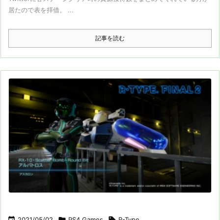
居たので表を拝借。 ...
記事を読む

2021/05/02

PS4 Games

R-Type