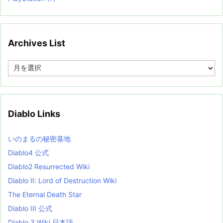
Archives List
A
r
c
h
i
v
Diablo Links
e
s
L
いのまるの秘密基地
i
s
Diablo4 公式
t
Diablo2 Resurrected Wiki
Diablo II: Lord of Destruction Wiki
The Eternal Death Star
Diablo III 公式
Diablo 3 Wiki 日本語