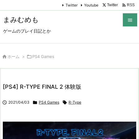

Twitter
Youtube
Twitter
RSS
まみむめも

ゲームのプレイ日記とか

メニュ

サイド

ホーム
>

PS4 Games

前へ

[PS4] R-TYPE FINAL 2 体験版
次へ


2021/04/03

PS4 Games

R-Type
検索