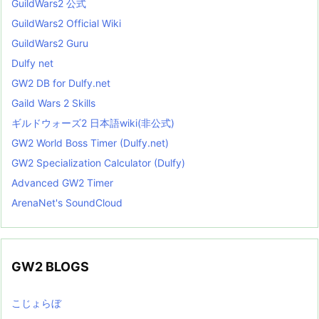
GuildWars2 公式
GuildWars2 Official Wiki
GuildWars2 Guru
Dulfy net
GW2 DB for Dulfy.net
Gaild Wars 2 Skills
ギルドウォーズ2 日本語wiki(非公式)
GW2 World Boss Timer (Dulfy.net)
GW2 Specialization Calculator (Dulfy)
Advanced GW2 Timer
ArenaNet's SoundCloud
GW2 BLOGS
こじょらぼ