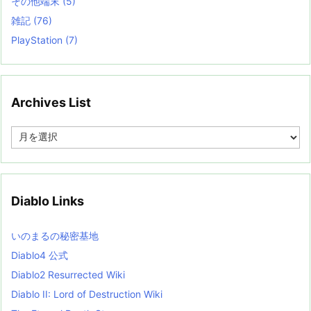
その他端末
(5)
雑記
(76)
PlayStation
(7)
Archives List
A
r
c
h
i
v
Diablo Links
e
s
L
いのまるの秘密基地
i
s
Diablo4 公式
t
Diablo2 Resurrected Wiki
Diablo II: Lord of Destruction Wiki