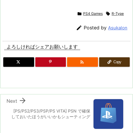

PS4 Games

R-Type

Posted by
Asukalon
よろしければシェアお願いします

Copy

Next
[PS/PS2/PS3/PSP/PS VITA] PSN で確保
しておいたほうがいいかもシューティング