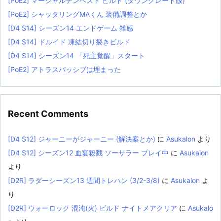
[PoE2] マーシャルテンペスト ビルド (ダウングレード版)
[PoE2] シャッタリングMAくん 装備調整とか
[D4 S14] シーズン14 エンドゲーム 雑感
[D4 S14] ドルイド 凍結切り裂きビルド
[D4 S14] シーズン14 「死主覚醒」スタート
[PoE2] アトラスパッシブは埋まった
Recent Comments
[D4 S12] ジャーニーがジャーニー (解決案とか)
に
Asukalon
より
[D4 S12] シーズン12 血宴殺戮 ソーサラー プレイ中
に
Asukalon
より
[D2R] ラダーシーズン13 週間トレハン (3/2-3/8)
に
Asukalon
よ
り
[D2R] ウォーロック 混沌(火) ビルド ナイトメアクリア
に
Asukalo