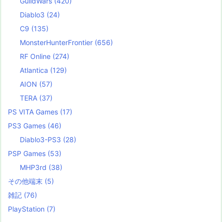
GuildWars
(420)
Diablo3
(24)
C9
(135)
MonsterHunterFrontier
(656)
RF Online
(274)
Atlantica
(129)
AION
(57)
TERA
(37)
PS VITA Games
(17)
PS3 Games
(46)
Diablo3-PS3
(28)
PSP Games
(53)
MHP3rd
(38)
その他端末
(5)
雑記
(76)
PlayStation
(7)