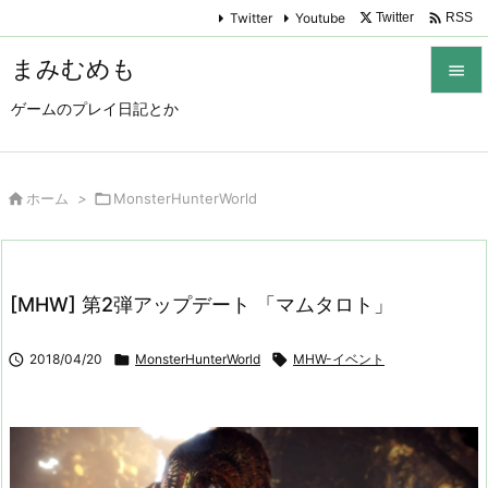

Twitter
Youtube
Twitter
RSS
まみむめも

ゲームのプレイ日記とか

メニュ

サイド

ホーム
>

MonsterHunterWorld

前へ

[MHW] 第2弾アップデート 「マムタロト」
次へ


2018/04/20

MonsterHunterWorld

MHW-イベント
検索