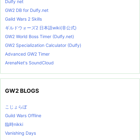
Dulfy net
GW2 DB for Dulfy.net
Gaild Wars 2 Skills
ギルドウォーズ2 日本語wiki(非公式)
GW2 World Boss Timer (Dulfy.net)
GW2 Specialization Calculator (Dulfy)
Advanced GW2 Timer
ArenaNet's SoundCloud
GW2 BLOGS
こじょらぼ
Guild Wars Offline
臨時nikki
Vanishing Days