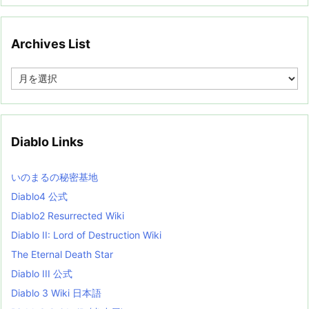
Archives List
A
r
c
h
i
v
Diablo Links
e
s
L
いのまるの秘密基地
i
s
Diablo4 公式
t
Diablo2 Resurrected Wiki
Diablo II: Lord of Destruction Wiki
The Eternal Death Star
Diablo III 公式
Diablo 3 Wiki 日本語