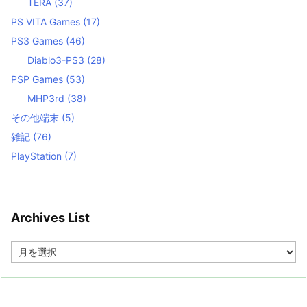
TERA
(37)
PS VITA Games
(17)
PS3 Games
(46)
Diablo3-PS3
(28)
PSP Games
(53)
MHP3rd
(38)
その他端末
(5)
雑記
(76)
PlayStation
(7)
Archives List
A
r
c
h
i
v