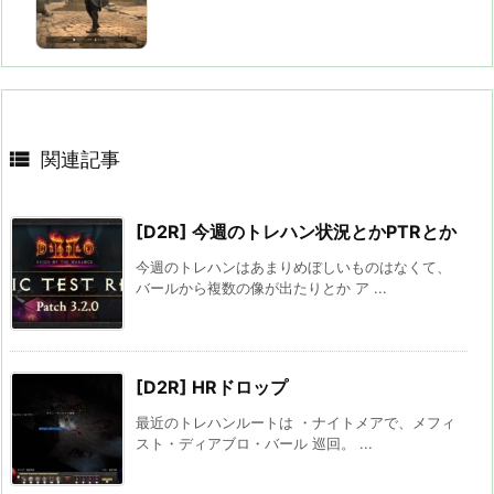

関連記事
[D2R] 今週のトレハン状況とかPTRとか
今週のトレハンはあまりめぼしいものはなくて、
バールから複数の像が出たりとか ア ...
[D2R] HRドロップ
最近のトレハンルートは ・ナイトメアで、メフィ
スト・ディアブロ・バール 巡回。 ...