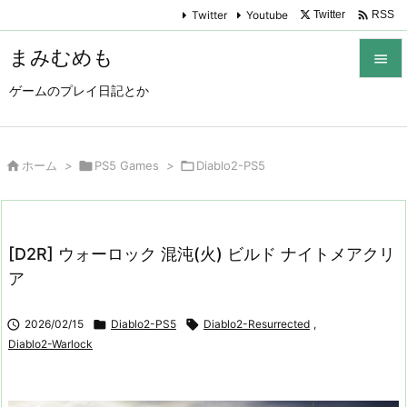

Twitter
Youtube
Twitter
RSS
まみむめも

ゲームのプレイ日記とか

メニュ

サイド

ホーム
>

PS5 Games
>

Diablo2-PS5

前へ

[D2R] ウォーロック 混沌(火) ビルド ナイトメアクリ
次へ
ア

検索

2026/02/15

Diablo2-PS5

Diablo2-Resurrected
,
Diablo2-Warlock