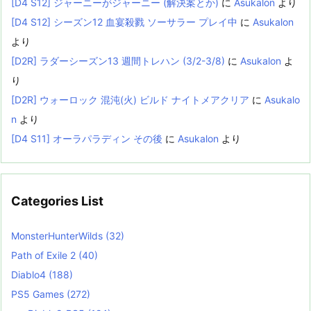
[D4 S12] ジャーニーがジャーニー (解決案とか)
に
Asukalon
より
[D4 S12] シーズン12 血宴殺戮 ソーサラー プレイ中
に
Asukalon
より
[D2R] ラダーシーズン13 週間トレハン (3/2-3/8)
に
Asukalon
よ
り
[D2R] ウォーロック 混沌(火) ビルド ナイトメアクリア
に
Asukalo
n
より
[D4 S11] オーラパラディン その後
に
Asukalon
より
Categories List
MonsterHunterWilds
(32)
Path of Exile 2
(40)
Diablo4
(188)
PS5 Games
(272)