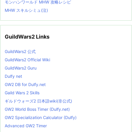
モンハンワールド MHW 攻略レシピ
MHW スキルシミュ(泣)
GuildWars2 Links
GuildWars2 公式
GuildWars2 Official Wiki
GuildWars2 Guru
Dulfy net
GW2 DB for Dulfy.net
Gaild Wars 2 Skills
ギルドウォーズ2 日本語wiki(非公式)
GW2 World Boss Timer (Dulfy.net)
GW2 Specialization Calculator (Dulfy)
Advanced GW2 Timer