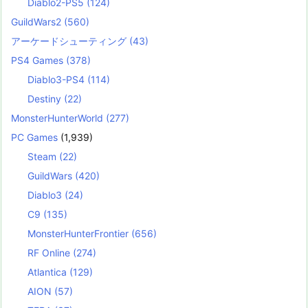
Diablo2-PS5
(124)
GuildWars2
(560)
アーケードシューティング
(43)
PS4 Games
(378)
Diablo3-PS4
(114)
Destiny
(22)
MonsterHunterWorld
(277)
PC Games
(1,939)
Steam
(22)
GuildWars
(420)
Diablo3
(24)
C9
(135)
MonsterHunterFrontier
(656)
RF Online
(274)
Atlantica
(129)
AION
(57)