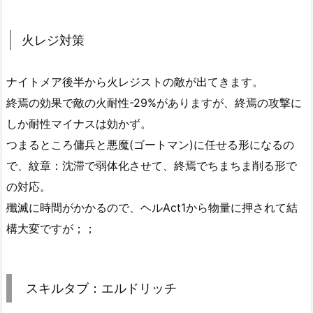
火レジ対策
ナイトメア後半から火レジストの敵が出てきます。
終焉の効果で敵の火耐性-29%がありますが、終焉の攻撃に
しか耐性マイナスは効かず。
つまるところ傭兵と悪魔(ゴートマン)に任せる形になるの
で、紋章：沈滞で弱体化させて、終焉でちまちま削る形で
の対応。
殲滅に時間がかかるので、ヘルAct1から物量に押されて結
構大変ですが；；
スキルタブ：エルドリッチ