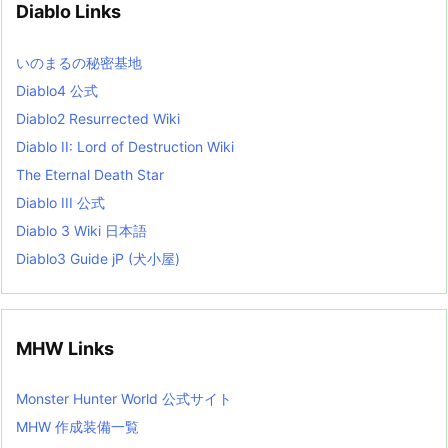
Diablo Links
e
s
L
いのまるの秘密基地
i
s
Diablo4 公式
t
Diablo2 Resurrected Wiki
Diablo II: Lord of Destruction Wiki
The Eternal Death Star
Diablo III 公式
Diablo 3 Wiki 日本語
Diablo3 Guide jP (犬小屋)
MHW Links
Monster Hunter World 公式サイト
MHW 作成装備一覧