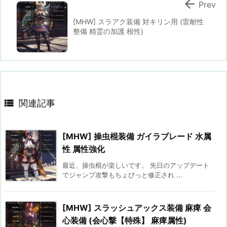

Prev
[MHW] スラアク装備 対キリン用 (雷耐性
整備 精霊の加護 根性)

関連記事
[MHW] 操虫棍装備 ガイラブレード 水属
性 属性強化
最近、操虫棍が楽しいです。 先日のアップデート
でジャンプ攻撃もちょびっと修正され ...
[MHW] スラッシュアックス装備 麻痺 会
心装備 (会心撃【特殊】 麻痺属性)