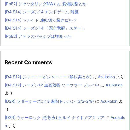
[PoE2] シャッタリングMAくん 装備調整とか
[D4 S14] シーズン14 エンドゲーム 雑感
[D4 S14] ドルイド 凍結切り裂きビルド
[D4 S14] シーズン14 「死主覚醒」スタート
[PoE2] アトラスパッシブは埋まった
Recent Comments
[D4 S12] ジャーニーがジャーニー (解決案とか)
に
Asukalon
より
[D4 S12] シーズン12 血宴殺戮 ソーサラー プレイ中
に
Asukalon
より
[D2R] ラダーシーズン13 週間トレハン (3/2-3/8)
に
Asukalon
よ
り
[D2R] ウォーロック 混沌(火) ビルド ナイトメアクリア
に
Asukalo
n
より