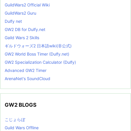
GuildWars2 Official Wiki
GuildWars2 Guru
Dulfy net
GW2 DB for Dulfy.net
Gaild Wars 2 Skills
ギルドウォーズ2 日本語wiki(非公式)
GW2 World Boss Timer (Dulfy.net)
GW2 Specialization Calculator (Dulfy)
Advanced GW2 Timer
ArenaNet's SoundCloud
GW2 BLOGS
こじょらぼ
Guild Wars Offline