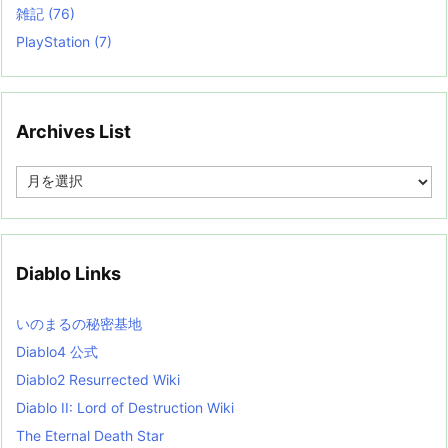
雑記
(76)
PlayStation
(7)
Archives List
A
r
c
h
i
v
Diablo Links
e
s
L
いのまるの秘密基地
i
s
Diablo4 公式
t
Diablo2 Resurrected Wiki
Diablo II: Lord of Destruction Wiki
The Eternal Death Star