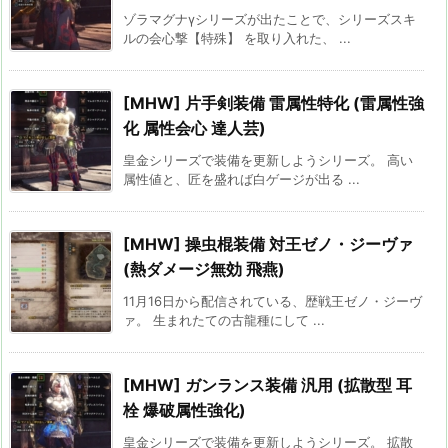
ゾラマグナγシリーズが出たことで、シリーズスキ
ルの会心撃【特殊】 を取り入れた、 ...
[MHW] 片手剣装備 雷属性特化 (雷属性強
化 属性会心 達人芸)
皇金シリーズで装備を更新しようシリーズ。 高い
属性値と、匠を盛れば白ゲージが出る ...
[MHW] 操虫棍装備 対王ゼノ・ジーヴァ
(熱ダメージ無効 飛燕)
11月16日から配信されている、歴戦王ゼノ・ジーヴ
ァ。 生まれたての古龍種にして ...
[MHW] ガンランス装備 汎用 (拡散型 耳
栓 爆破属性強化)
皇金シリーズで装備を更新しようシリーズ。 拡散