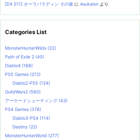
[D4 S11] オーラパラディン その後
に
Asukalon
より
Categories List
MonsterHunterWilds
(32)
Path of Exile 2
(40)
Diablo4
(188)
PS5 Games
(272)
Diablo2-PS5
(124)
GuildWars2
(560)
アーケードシューティング
(43)
PS4 Games
(378)
Diablo3-PS4
(114)
Destiny
(22)
MonsterHunterWorld
(277)