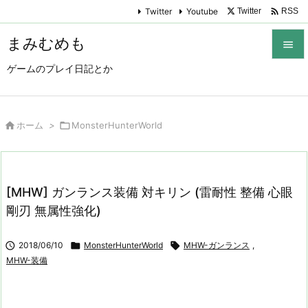

Twitter
Youtube
Twitter
RSS
まみむめも

ゲームのプレイ日記とか

メニュ

サイド

ホーム
>

MonsterHunterWorld

前へ

[MHW] ガンランス装備 対キリン (雷耐性 整備 心眼
次へ
剛刃 無属性強化)

検索

2018/06/10

MonsterHunterWorld

MHW-ガンランス
,
MHW-装備