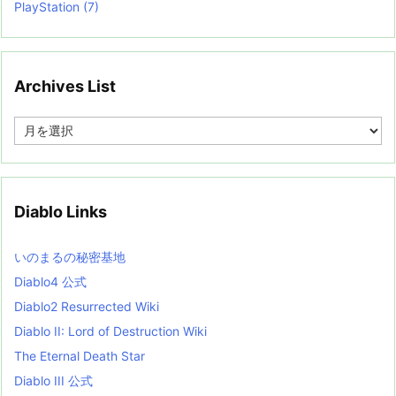
PlayStation
(7)
Archives List
A
r
c
h
i
v
Diablo Links
e
s
L
いのまるの秘密基地
i
s
Diablo4 公式
t
Diablo2 Resurrected Wiki
Diablo II: Lord of Destruction Wiki
The Eternal Death Star
Diablo III 公式