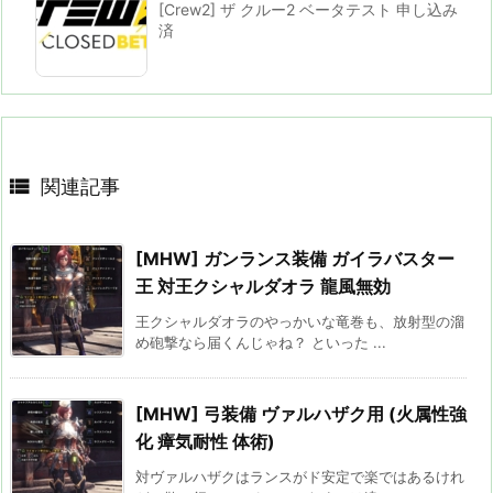
[Crew2] ザ クルー2 ベータテスト 申し込み
済

関連記事
[MHW] ガンランス装備 ガイラバスター
王 対王クシャルダオラ 龍風無効
王クシャルダオラのやっかいな竜巻も、放射型の溜
め砲撃なら届くんじゃね？ といった ...
[MHW] 弓装備 ヴァルハザク用 (火属性強
化 瘴気耐性 体術)
対ヴァルハザクはランスがド安定で楽ではあるけれ