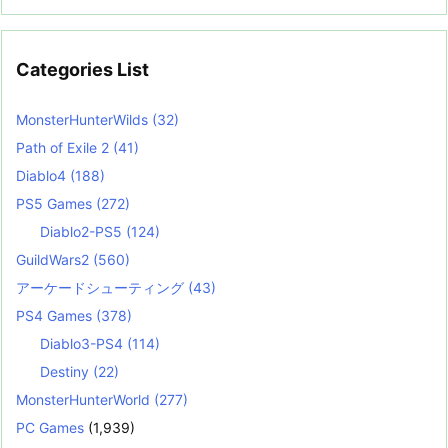
Categories List
MonsterHunterWilds
(32)
Path of Exile 2
(41)
Diablo4
(188)
PS5 Games
(272)
Diablo2-PS5
(124)
GuildWars2
(560)
アーケードシューティング
(43)
PS4 Games
(378)
Diablo3-PS4
(114)
Destiny
(22)
MonsterHunterWorld
(277)
PC Games
(1,939)