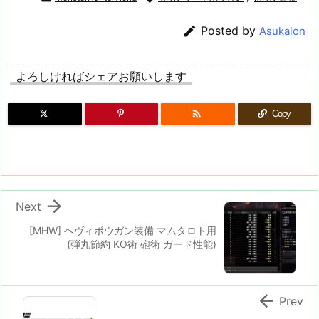

Posted by
Asukalon
よろしければシェアお願いします

Copy

Next
[MHW] ヘヴィボウガン装備 マムタロト用
(弾丸節約 KO術 砲術 ガード性能)

Prev