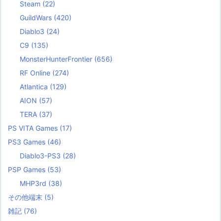
Steam
(22)
GuildWars
(420)
Diablo3
(24)
C9
(135)
MonsterHunterFrontier
(656)
RF Online
(274)
Atlantica
(129)
AION
(57)
TERA
(37)
PS VITA Games
(17)
PS3 Games
(46)
Diablo3-PS3
(28)
PSP Games
(53)
MHP3rd
(38)
その他端末
(5)
雑記
(76)