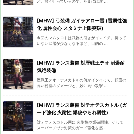
ど、散々行っているので、たまには違 ...
[MHW] 弓装備 ガイラアロー雷 (雷属性強
化 属性会心 スタミナ上限突破)
今回のマムタロトは武器の引きがイマイチ。持って
いない武器が少なくなるほど、目的の ...
[MHW] ランス装備 対歴戦王テオ 耐爆耐
気絶装備
歴戦王テオ・テスカトルの何がイタイって、頻度の
高い粉塵のダメージと、妙に高い攻撃 ...
[MHW] ランス装備 対テオテスカトル (ガ
ード強化 火耐性 爆破やられ耐性)
対テオテスカトル用に 火耐性や爆破耐性、そして
スーパーノヴァ対策のガード強化を盛 ...