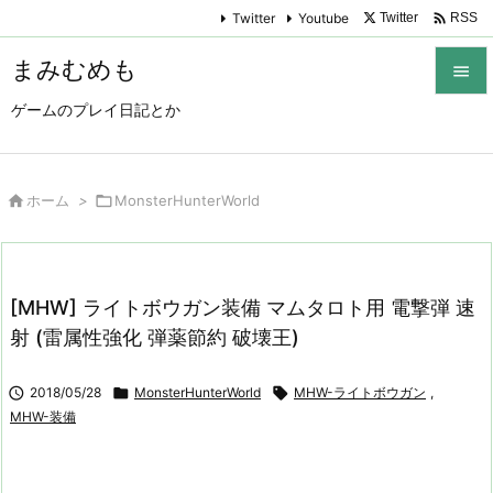

Twitter
Youtube
Twitter
RSS
まみむめも

ゲームのプレイ日記とか

メニュ

サイド

ホーム
>

MonsterHunterWorld

前へ

[MHW] ライトボウガン装備 マムタロト用 電撃弾 速
次へ
射 (雷属性強化 弾薬節約 破壊王)

検索

2018/05/28

MonsterHunterWorld

MHW-ライトボウガン
,
MHW-装備