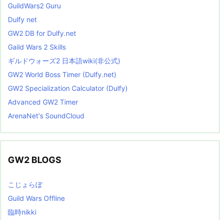
GuildWars2 Guru
Dulfy net
GW2 DB for Dulfy.net
Gaild Wars 2 Skills
ギルドウォーズ2 日本語wiki(非公式)
GW2 World Boss Timer (Dulfy.net)
GW2 Specialization Calculator (Dulfy)
Advanced GW2 Timer
ArenaNet's SoundCloud
GW2 BLOGS
こじょらぼ
Guild Wars Offline
臨時nikki