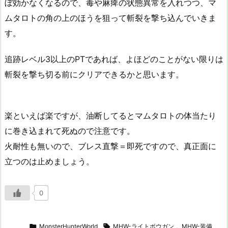
ぼ効かなくなるので、毒や麻痺の状態異常を入れつつ、マ
ムタロトの角の上のほうを狙って斬裂を撃ち込んでいきま
す。
追跡レベル3以上のPTであれば、よほどのことがない限りは
斬裂を撃ち切る前にクリアできるかと思います。
楽といえば楽ですが、油断してるとマムタロトの体当たり
に巻き込まれて死ぬので注意です。
火耐性も無いので、ブレス直撃＝即死ですので、真正面に
立つのは止めましょう。
0

MonsterHunterWorld

MHW-ライトボウガン
,
MHW-装備