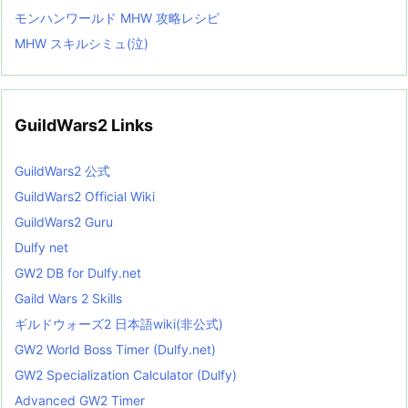
モンハンワールド MHW 攻略レシピ
MHW スキルシミュ(泣)
GuildWars2 Links
GuildWars2 公式
GuildWars2 Official Wiki
GuildWars2 Guru
Dulfy net
GW2 DB for Dulfy.net
Gaild Wars 2 Skills
ギルドウォーズ2 日本語wiki(非公式)
GW2 World Boss Timer (Dulfy.net)
GW2 Specialization Calculator (Dulfy)
Advanced GW2 Timer