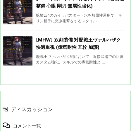
整備 心眼 剛刃 無属性強化)
拡散Lv4のガイラバスター・水を無属性運用で、キ
リン相手に突き砲撃をするスタイル ...
[MHW] 双剣装備 対歴戦王ヴァルハザク
快適重視 (瘴気耐性 耳栓 加護)
歴戦王ヴァルハザク戦において、近接武器での回復
カスタム強化、スキルでの瘴気耐性と ...
ディスカッション
コメント一覧