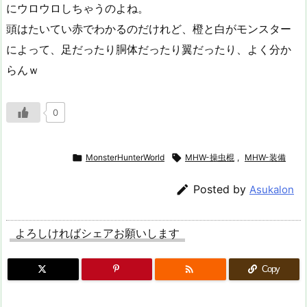
にウロウロしちゃうのよね。
頭はたいてい赤でわかるのだけれど、橙と白がモンスター
によって、足だったり胴体だったり翼だったり、よく分か
らんｗ
0

MonsterHunterWorld

MHW-操虫棍
,
MHW-装備

Posted by
Asukalon
よろしければシェアお願いします

Copy