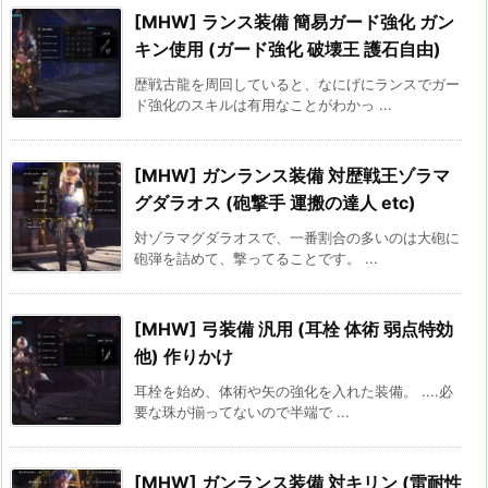
[MHW] ランス装備 簡易ガード強化 ガン
キン使用 (ガード強化 破壊王 護石自由)
歴戦古龍を周回していると、なにげにランスでガー
ド強化のスキルは有用なことがわかっ ...
[MHW] ガンランス装備 対歴戦王ゾラマ
グダラオス (砲撃手 運搬の達人 etc)
対ゾラマグダラオスで、一番割合の多いのは大砲に
砲弾を詰めて、撃ってることです。 ...
[MHW] 弓装備 汎用 (耳栓 体術 弱点特効
他) 作りかけ
耳栓を始め、体術や矢の強化を入れた装備。 ....必
要な珠が揃ってないので半端で ...
[MHW] ガンランス装備 対キリン (雷耐性