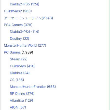
Diablo2-PS5
(124)
GuildWars2
(560)
アーケードシューティング
(43)
PS4 Games
(378)
Diablo3-PS4
(114)
Destiny
(22)
MonsterHunterWorld
(277)
PC Games
(1,939)
Steam
(22)
GuildWars
(420)
Diablo3
(24)
C9
(135)
MonsterHunterFrontier
(656)
RF Online
(274)
Atlantica
(129)
AION
(57)