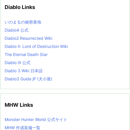
v
Diablo Links
e
s
L
いのまるの秘密基地
i
s
Diablo4 公式
t
Diablo2 Resurrected Wiki
Diablo II: Lord of Destruction Wiki
The Eternal Death Star
Diablo III 公式
Diablo 3 Wiki 日本語
Diablo3 Guide jP (犬小屋)
MHW Links
Monster Hunter World 公式サイト
MHW 作成装備一覧