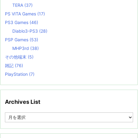
TERA
(37)
PS VITA Games
(17)
PS3 Games
(46)
Diablo3-PS3
(28)
PSP Games
(53)
MHP3rd
(38)
その他端末
(5)
雑記
(76)
PlayStation
(7)
Archives List
A
r
c
h
i