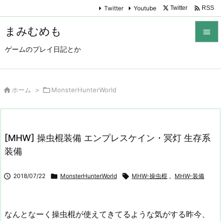

Twitter
Youtube
Twitter
RSS
まみむめも

ゲームのプレイ日記とか

メニュ

サイド

ホーム
>

MonsterHunterWorld

前へ

[MHW] 操虫棍装備 エンプレスケイン・冥灯 生存系
次へ
装備

検索

2018/07/22

MonsterHunterWorld

MHW-操虫棍
,
MHW-装備
なんとなーく操虫棍が使えてきてるような気がする昨今、