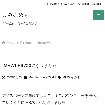

Twitter
Youtube
Twitter
RSS
まみむめも

ゲームのプレイ日記とか

メニュ

サイド

ホーム
>

MonsterHunterWorld

前へ

[MHW] HR700になりました
次へ


2019/08/25

MonsterHunterWorld

MHW-その他
検索
アイスボーンに向けてちょこちょこバウンティーを消化し
ていくうちに HR700 へ到達しました。