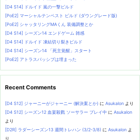
[D4 S14] ドルイド 嵐の一撃ビルド
[PoE2] マーシャルテンペスト ビルド (ダウングレード版)
[PoE2] シャッタリングMAくん 装備調整とか
[D4 S14] シーズン14 エンドゲーム 雑感
[D4 S14] ドルイド 凍結切り裂きビルド
[D4 S14] シーズン14 「死主覚醒」スタート
[PoE2] アトラスパッシブは埋まった
Recent Comments
[D4 S12] ジャーニーがジャーニー (解決案とか)
に
Asukalon
より
[D4 S12] シーズン12 血宴殺戮 ソーサラー プレイ中
に
Asukalon
より
[D2R] ラダーシーズン13 週間トレハン (3/2-3/8)
に
Asukalon
よ
り