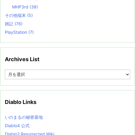
MHP3rd
(38)
その他端末
(5)
雑記
(76)
PlayStation
(7)
Archives List
A
r
c
h
i
v
Diablo Links
e
s
L
いのまるの秘密基地
i
s
Diablo4 公式
t
Diablo2 Resurrected Wiki