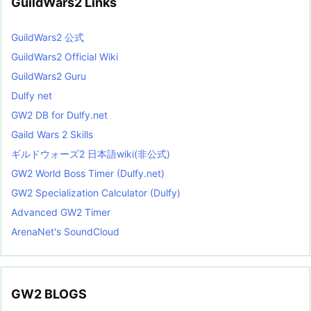
GuildWars2 Links
GuildWars2 公式
GuildWars2 Official Wiki
GuildWars2 Guru
Dulfy net
GW2 DB for Dulfy.net
Gaild Wars 2 Skills
ギルドウォーズ2 日本語wiki(非公式)
GW2 World Boss Timer (Dulfy.net)
GW2 Specialization Calculator (Dulfy)
Advanced GW2 Timer
ArenaNet's SoundCloud
GW2 BLOGS