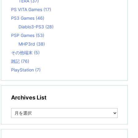
TERA
(37)
PS VITA Games
(17)
PS3 Games
(46)
Diablo3-PS3
(28)
PSP Games
(53)
MHP3rd
(38)
その他端末
(5)
雑記
(76)
PlayStation
(7)
Archives List
A
r
c
h
i
v