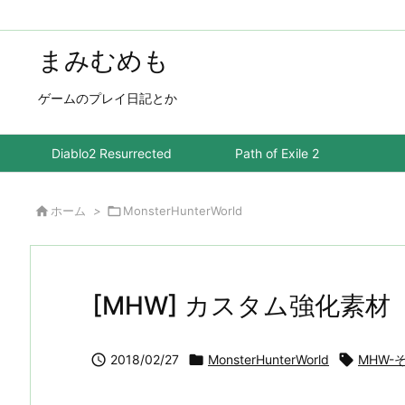
まみむめも
ゲームのプレイ日記とか
Diablo2 Resurrected
Path of Exile 2

ホーム
>

MonsterHunterWorld
[MHW] カスタム強化素材

2018/02/27

MonsterHunterWorld

MHW-