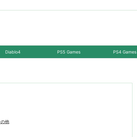
Diablo4
PS5 Games
PS4 Games
その他