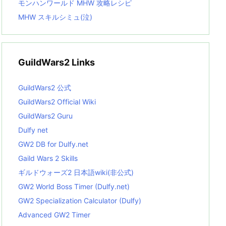
モンハンワールド MHW 攻略レシピ
MHW スキルシミュ(泣)
GuildWars2 Links
GuildWars2 公式
GuildWars2 Official Wiki
GuildWars2 Guru
Dulfy net
GW2 DB for Dulfy.net
Gaild Wars 2 Skills
ギルドウォーズ2 日本語wiki(非公式)
GW2 World Boss Timer (Dulfy.net)
GW2 Specialization Calculator (Dulfy)
Advanced GW2 Timer