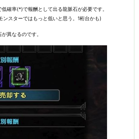
低確率(*)で報酬として出る龍脈石が必要です。
戦モンスターではもっと低いと思う。1桁台かも)
石が異なるのです。