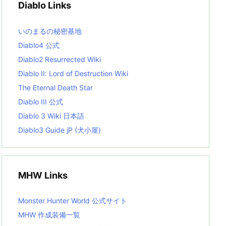
Diablo Links
e
s
L
いのまるの秘密基地
i
s
Diablo4 公式
t
Diablo2 Resurrected Wiki
Diablo II: Lord of Destruction Wiki
The Eternal Death Star
Diablo III 公式
Diablo 3 Wiki 日本語
Diablo3 Guide jP (犬小屋)
MHW Links
Monster Hunter World 公式サイト
MHW 作成装備一覧