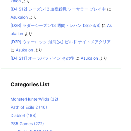
kalon
より
[D4 S12] シーズン12 血宴殺戮 ソーサラー プレイ中
に
Asukalon
より
[D2R] ラダーシーズン13 週間トレハン (3/2-3/8)
に
As
ukalon
より
[D2R] ウォーロック 混沌(火) ビルド ナイトメアクリア
に
Asukalon
より
[D4 S11] オーラパラディン その後
に
Asukalon
より
Categories List
MonsterHunterWilds
(32)
Path of Exile 2
(40)
Diablo4
(188)
PS5 Games
(272)