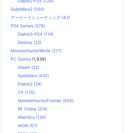
Diablo2-PS5
(124)
GuildWars2
(560)
アーケードシューティング
(43)
PS4 Games
(378)
Diablo3-PS4
(114)
Destiny
(22)
MonsterHunterWorld
(277)
PC Games
(1,939)
Steam
(22)
GuildWars
(420)
Diablo3
(24)
C9
(135)
MonsterHunterFrontier
(656)
RF Online
(274)
Atlantica
(129)
AION
(57)