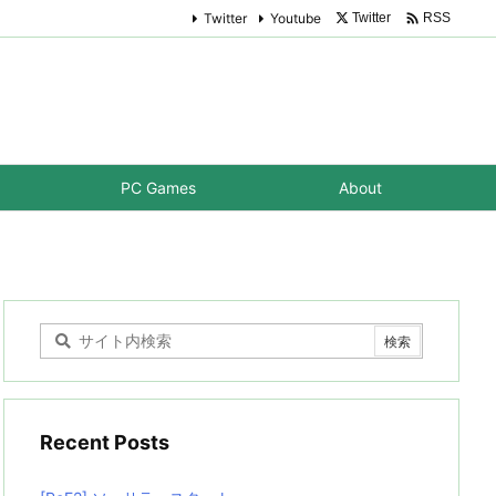

Twitter
Youtube
Twitter
RSS
PC Games
About
Recent Posts