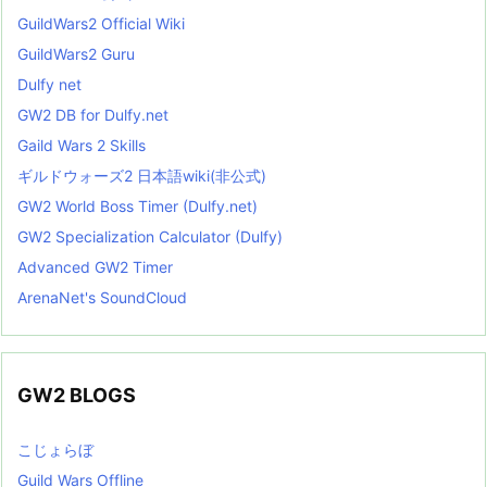
GuildWars2 Official Wiki
GuildWars2 Guru
Dulfy net
GW2 DB for Dulfy.net
Gaild Wars 2 Skills
ギルドウォーズ2 日本語wiki(非公式)
GW2 World Boss Timer (Dulfy.net)
GW2 Specialization Calculator (Dulfy)
Advanced GW2 Timer
ArenaNet's SoundCloud
GW2 BLOGS
こじょらぼ
Guild Wars Offline