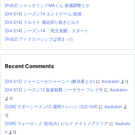
[PoE2] シャッタリングMAくん 装備調整とか
[D4 S14] シーズン14 エンドゲーム 雑感
[D4 S14] ドルイド 凍結切り裂きビルド
[D4 S14] シーズン14 「死主覚醒」スタート
[PoE2] アトラスパッシブは埋まった
Recent Comments
[D4 S12] ジャーニーがジャーニー (解決案とか)
に
Asukalon
より
[D4 S12] シーズン12 血宴殺戮 ソーサラー プレイ中
に
Asukalon
より
[D2R] ラダーシーズン13 週間トレハン (3/2-3/8)
に
Asukalon
よ
り
[D2R] ウォーロック 混沌(火) ビルド ナイトメアクリア
に
Asukalo
n
より