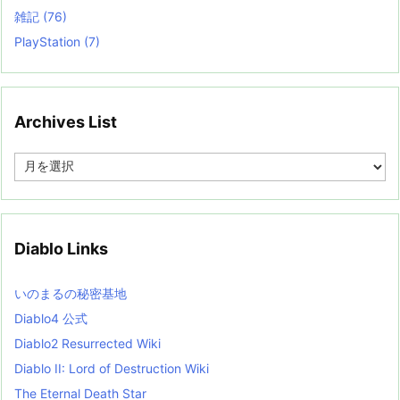
雑記
(76)
PlayStation
(7)
Archives List
A
r
c
h
i
v
Diablo Links
e
s
L
いのまるの秘密基地
i
s
Diablo4 公式
t
Diablo2 Resurrected Wiki
Diablo II: Lord of Destruction Wiki
The Eternal Death Star