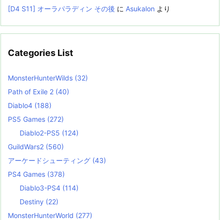
[D4 S11] オーラパラディン その後
に
Asukalon
より
Categories List
MonsterHunterWilds
(32)
Path of Exile 2
(40)
Diablo4
(188)
PS5 Games
(272)
Diablo2-PS5
(124)
GuildWars2
(560)
アーケードシューティング
(43)
PS4 Games
(378)
Diablo3-PS4
(114)
Destiny
(22)
MonsterHunterWorld
(277)