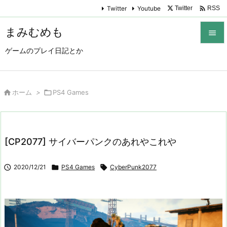

Twitter
Youtube
Twitter
RSS
まみむめも

ゲームのプレイ日記とか

メニュ

サイド

ホーム
>

PS4 Games

前へ

[CP2077] サイバーパンクのあれやこれや
次へ


2020/12/21

PS4 Games

CyberPunk2077
検索