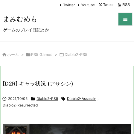

Twitter
Youtube
Twitter
RSS
まみむめも

ゲームのプレイ日記とか

メニュ

サイド

ホーム
>

PS5 Games
>

Diablo2-PS5

前へ

[D2R] キャラ状況 (アサシン)
次へ


2021/10/05

Diablo2-PS5

Diablo2-Assassin
,
検索
Diablo2-Resurrected