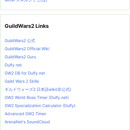
GuildWars2 Links
GuildWars2 公式
GuildWars2 Official Wiki
GuildWars2 Guru
Dulfy net
GW2 DB for Dulfy.net
Gaild Wars 2 Skills
ギルドウォーズ2 日本語wiki(非公式)
GW2 World Boss Timer (Dulfy.net)
GW2 Specialization Calculator (Dulfy)
Advanced GW2 Timer
ArenaNet's SoundCloud