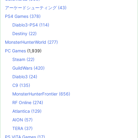
アーケードシューティング
(43)
PS4 Games
(378)
Diablo3-PS4
(114)
Destiny
(22)
MonsterHunterWorld
(277)
PC Games
(1,939)
Steam
(22)
GuildWars
(420)
Diablo3
(24)
C9
(135)
MonsterHunterFrontier
(656)
RF Online
(274)
Atlantica
(129)
AION
(57)
TERA
(37)
PS VITA Games
(17)