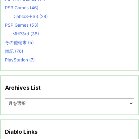
PS3 Games
(46)
Diablo3-PS3
(28)
PSP Games
(53)
MHP3rd
(38)
その他端末
(5)
雑記
(76)
PlayStation
(7)
Archives List
A
r
c
h
i
v
Diablo Links
e
s