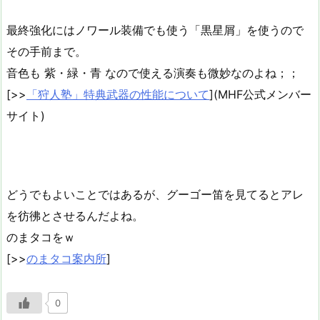
最終強化にはノワール装備でも使う「黒星屑」を使うので
その手前まで。
音色も 紫・緑・青 なので使える演奏も微妙なのよね；；
[>>
「狩人塾」特典武器の性能について
](MHF公式メンバー
サイト)
どうでもよいことではあるが、グーゴー笛を見てるとアレ
を彷彿とさせるんだよね。
のまタコをｗ
[>>
のまタコ案内所
]
0