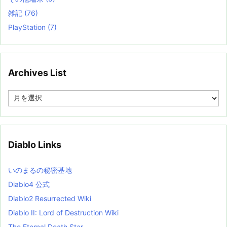
雑記
(76)
PlayStation
(7)
Archives List
A
r
c
h
i
v
Diablo Links
e
s
L
いのまるの秘密基地
i
s
Diablo4 公式
t
Diablo2 Resurrected Wiki
Diablo II: Lord of Destruction Wiki
The Eternal Death Star