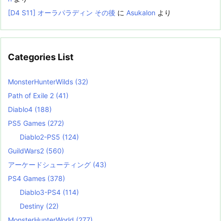
[D4 S11] オーラパラディン その後
に
Asukalon
より
Categories List
MonsterHunterWilds
(32)
Path of Exile 2
(41)
Diablo4
(188)
PS5 Games
(272)
Diablo2-PS5
(124)
GuildWars2
(560)
アーケードシューティング
(43)
PS4 Games
(378)
Diablo3-PS4
(114)
Destiny
(22)
MonsterHunterWorld
(277)