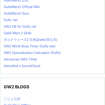
GuildWars2 公式
GuildWars2 Official Wiki
GuildWars2 Guru
Dulfy net
GW2 DB for Dulfy.net
Gaild Wars 2 Skills
ギルドウォーズ2 日本語wiki(非公式)
GW2 World Boss Timer (Dulfy.net)
GW2 Specialization Calculator (Dulfy)
Advanced GW2 Timer
ArenaNet's SoundCloud
GW2 BLOGS
こじょらぼ