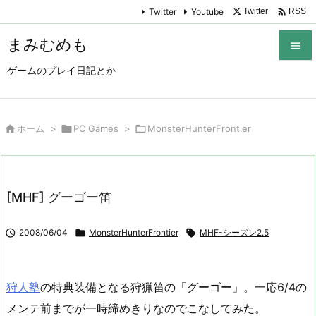

Twitter
Youtube
Twitter
RSS
まみむめも

ゲームのプレイ日記とか

メニュ

サイド

ホーム
>

PC Games
>

MonsterHunterFrontier

前へ

[MHF] グーゴー笛
次へ


2008/06/04

MonsterHunterFrontier

MHF-シーズン2.5
検索
狩人塾
の特典装備となる狩猟笛の「グーゴー」。一応6/4の
メンテ前までが一時締めきりなのでこなしてみた。