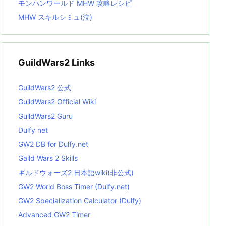
モンハンワールド MHW 攻略レシピ
MHW スキルシミュ(泣)
GuildWars2 Links
GuildWars2 公式
GuildWars2 Official Wiki
GuildWars2 Guru
Dulfy net
GW2 DB for Dulfy.net
Gaild Wars 2 Skills
ギルドウォーズ2 日本語wiki(非公式)
GW2 World Boss Timer (Dulfy.net)
GW2 Specialization Calculator (Dulfy)
Advanced GW2 Timer