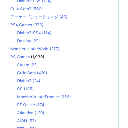
Diablo2-PS5
(124)
GuildWars2
(560)
アーケードシューティング
(43)
PS4 Games
(378)
Diablo3-PS4
(114)
Destiny
(22)
MonsterHunterWorld
(277)
PC Games
(1,939)
Steam
(22)
GuildWars
(420)
Diablo3
(24)
C9
(135)
MonsterHunterFrontier
(656)
RF Online
(274)
Atlantica
(129)
AION
(57)