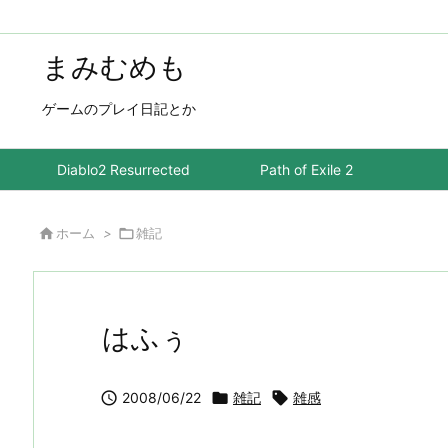
まみむめも
ゲームのプレイ日記とか
Diablo2 Resurrected
Path of Exile 2

ホーム
>

雑記
はふぅ

2008/06/22

雑記

雑感