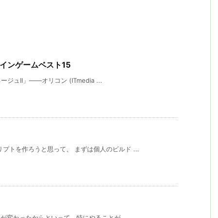
ラインゲームベスト15
I」――オリコン (ITmedia ...
プトを作ろうと思って、 まずは個人のビルド ...
年が変わったからといって、特にやることが ...