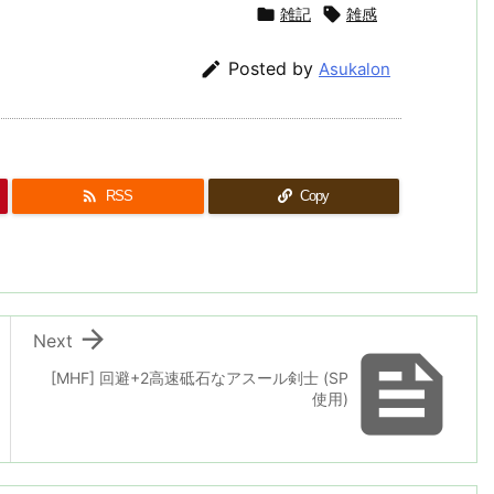

雑記

雑感

Posted by
Asukalon

RSS
Copy

Next

[MHF] 回避+2高速砥石なアスール剣士 (SP
使用)