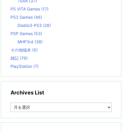
TERA
(37)
PS VITA Games
(17)
PS3 Games
(46)
Diablo3-PS3
(28)
PSP Games
(53)
MHP3rd
(38)
その他端末
(5)
雑記
(76)
PlayStation
(7)
Archives List
A
r
c
h
i
v