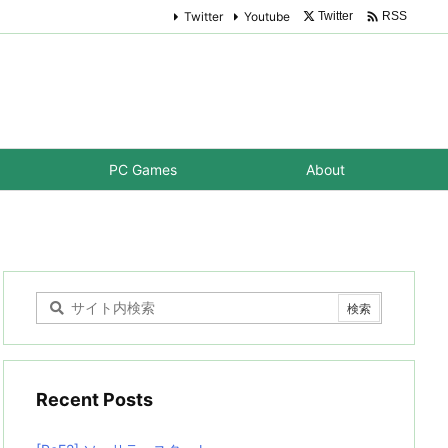

Twitter
Youtube
Twitter
RSS
PC Games
About
Recent Posts