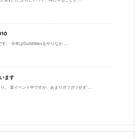
10
 今年はGuildWarsをやりなが ...
ざいます
。 某イベント中ですが、あまりガツガツせず ...