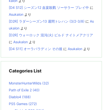
kalon
より
[D4 S12] シーズン12 血宴殺戮 ソーサラー プレイ中
に
Asukalon
より
[D2R] ラダーシーズン13 週間トレハン (3/2-3/8)
に
As
ukalon
より
[D2R] ウォーロック 混沌(火) ビルド ナイトメアクリア
に
Asukalon
より
[D4 S11] オーラパラディン その後
に
Asukalon
より
Categories List
MonsterHunterWilds
(32)
Path of Exile 2
(40)
Diablo4
(188)
PS5 Games
(272)