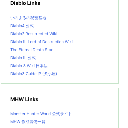
Diablo Links
e
s
L
いのまるの秘密基地
i
s
Diablo4 公式
t
Diablo2 Resurrected Wiki
Diablo II: Lord of Destruction Wiki
The Eternal Death Star
Diablo III 公式
Diablo 3 Wiki 日本語
Diablo3 Guide jP (犬小屋)
MHW Links
Monster Hunter World 公式サイト
MHW 作成装備一覧