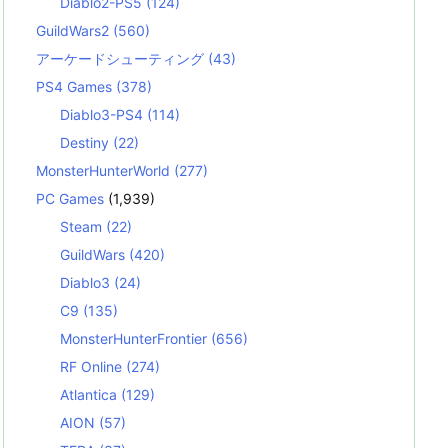
Diablo2-PS5
(124)
GuildWars2
(560)
アーケードシューティング
(43)
PS4 Games
(378)
Diablo3-PS4
(114)
Destiny
(22)
MonsterHunterWorld
(277)
PC Games
(1,939)
Steam
(22)
GuildWars
(420)
Diablo3
(24)
C9
(135)
MonsterHunterFrontier
(656)
RF Online
(274)
Atlantica
(129)
AION
(57)