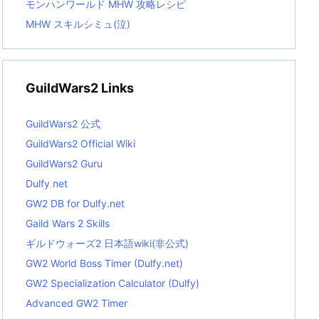
モンハンワールド MHW 攻略レシピ
MHW スキルシミュ(泣)
GuildWars2 Links
GuildWars2 公式
GuildWars2 Official Wiki
GuildWars2 Guru
Dulfy net
GW2 DB for Dulfy.net
Gaild Wars 2 Skills
ギルドウォーズ2 日本語wiki(非公式)
GW2 World Boss Timer (Dulfy.net)
GW2 Specialization Calculator (Dulfy)
Advanced GW2 Timer