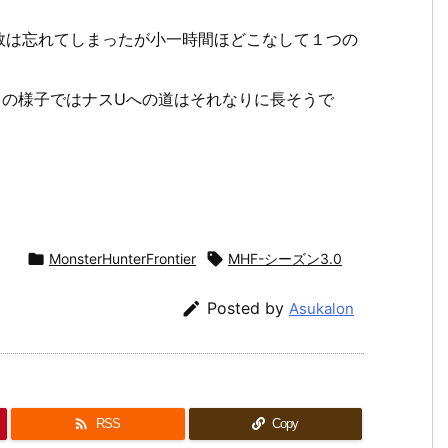
数は忘れてしまったが小一時間ほどこなして１つの
この様子ではナスUへの道はそれなりに長そうで

MonsterHunterFrontier

MHF-シーズン3.0

Posted by
Asukalon

RSS
Copy