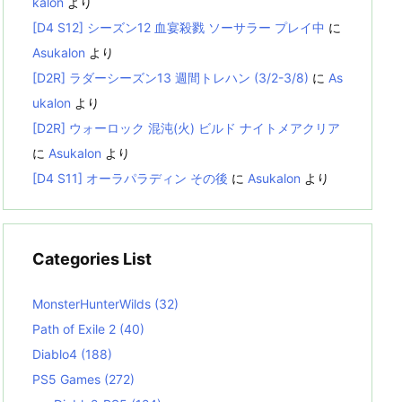
kalon
より
[D4 S12] シーズン12 血宴殺戮 ソーサラー プレイ中
に
Asukalon
より
[D2R] ラダーシーズン13 週間トレハン (3/2-3/8)
に
As
ukalon
より
[D2R] ウォーロック 混沌(火) ビルド ナイトメアクリア
に
Asukalon
より
[D4 S11] オーラパラディン その後
に
Asukalon
より
Categories List
MonsterHunterWilds
(32)
Path of Exile 2
(40)
Diablo4
(188)
PS5 Games
(272)