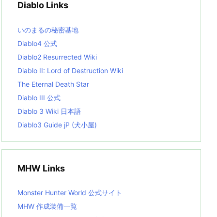
Diablo Links
e
s
L
いのまるの秘密基地
i
s
Diablo4 公式
t
Diablo2 Resurrected Wiki
Diablo II: Lord of Destruction Wiki
The Eternal Death Star
Diablo III 公式
Diablo 3 Wiki 日本語
Diablo3 Guide jP (犬小屋)
MHW Links
Monster Hunter World 公式サイト
MHW 作成装備一覧