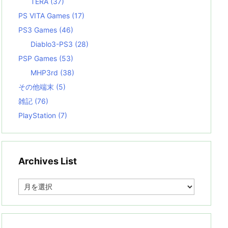
TERA
(37)
PS VITA Games
(17)
PS3 Games
(46)
Diablo3-PS3
(28)
PSP Games
(53)
MHP3rd
(38)
その他端末
(5)
雑記
(76)
PlayStation
(7)
Archives List
A
r
c
h
i
v