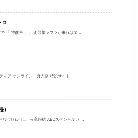
ソロ
「 神龍苔 」。 街襲撃ヤマツが来ればエ ...
ィア オンライン 狩人祭 特設サイト ...
品)
けれどね。 火竜銃槍 ABCスペシャルガ ...