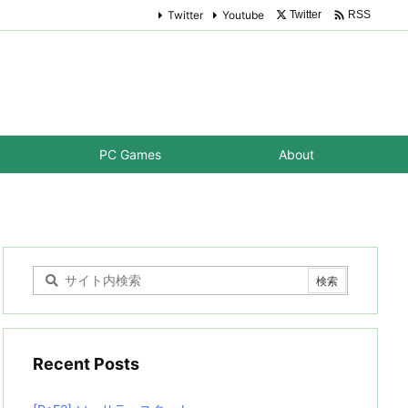

Twitter
Youtube
Twitter
RSS
PC Games
About
Recent Posts