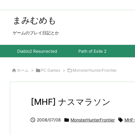
まみむめも
ゲームのプレイ日記とか
Diablo2 Resurrected
Path of Exile 2

ホーム
>

PC Games
>

MonsterHunterFrontier
[MHF] ナスマラソン

2008/07/08

MonsterHunterFrontier

MHF