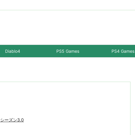
Diablo4
PS5 Games
PS4 Games
-シーズン3.0