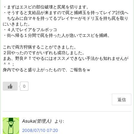
・まずはエスピの部位破壊と尻尾を切ります。
・そうすると支給品が来ますので罠と捕縛玉を持ってレイア討伐へ
ちなみに自マキを持ってるプレイヤーがモドリ玉を持ち罠を取り
にいきました。
・４人でレイアをフルボッコ
・街へ帰る１分間で罠を持った人が急いでエスピを捕縛。
これで両方狩猟することができました。
２回やったのですがいずれも成功しました。
まあ、野良ＰＴでやるにはオススメできない手法かも知れませんが
＾＾；
身内でやると盛り上がったもので、ご報告をｗ
0
返信
Asuka(管理人)
より:
2008/07/10 07:20