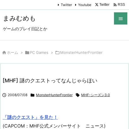

Twitter
Youtube
Twitter
RSS
まみむめも

ゲームのプレイ日記とか

メニュ

サイド

ホーム
>

PC Games
>

MonsterHunterFrontier

前へ

[MHF] 謎のクエストってなんじゃらほい
次へ


2008/07/08

MonsterHunterFrontier

MHF-シーズン3.0
検索
「謎のクエスト」を見た！
(CAPCOM：MHF公式メンバーサイト ニュース)