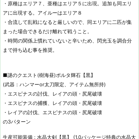
・原種はエリア７、亜種はエリア５に出現。追加も同エリ
アに出現する。アイルーはエリア８
・合流して乱戦になると厳しいので、同エリアに二匹が集
まった場合できるだけ離れて戦うこと。
・時間の関係上慣れていないと辛いため、閃光玉を調合分
まで持ち込む事を推奨。
■謎のクエスト(樹海昼)ポルタ輝石【黒】
(武器：ハンマーor太刀限定、アイテム無所持)
・エスピナスの討伐、レイアの頭・尻尾破壊
・エスピナスの捕獲、レイアの頭・尻尾破壊
・レイアの討伐、エスピナスの頭・尻尾破壊
の3パターン
生産可能装備 : 水晶大剣【黒】 (1.0パッケージ特典の水晶大