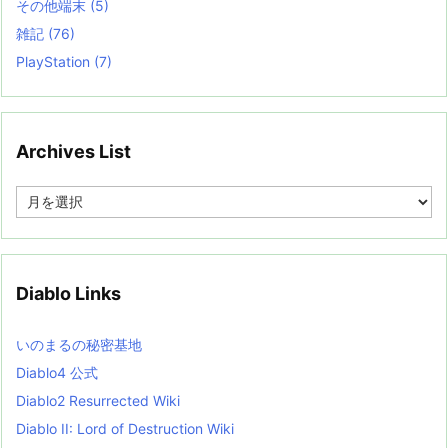
その他端末
(5)
雑記
(76)
PlayStation
(7)
Archives List
A
r
c
h
i
v
Diablo Links
e
s
L
いのまるの秘密基地
i
s
Diablo4 公式
t
Diablo2 Resurrected Wiki
Diablo II: Lord of Destruction Wiki