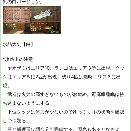
剣の白バージョン)
水晶大剣【白】
*攻略上の注意
・ヤオザミはエリア10、ランゴはエリア３等に出現。クッ
クはエリア５に2匹が出現、残り4匹は随時エリア６に出
現。
・武器は火力の高すぎないものがお勧め。毒麻痺睡眠は持
ち込まないようにする。
・下位クックは体力が少ないのでゆっくり耳の状態を確認
しつつ殴る。
・罠と捕獲玉は調合分も完備する。閃光もあるとなおよ