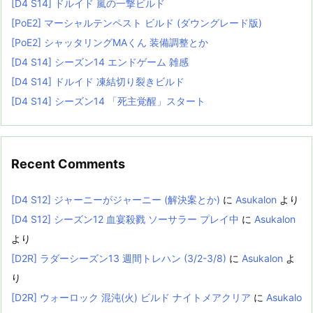
[D4 S14] ドルイド 嵐の一撃ビルド
[PoE2] マーシャルテンペスト ビルド (ダウングレード版)
[PoE2] シャッタリングMAくん 装備調整とか
[D4 S14] シーズン14 エンドゲーム 雑感
[D4 S14] ドルイド 凍結切り裂きビルド
[D4 S14] シーズン14 「死主覚醒」スタート
Recent Comments
[D4 S12] ジャーニーがジャーニー (解決案とか)
に
Asukalon
より
[D4 S12] シーズン12 血宴殺戮 ソーサラー プレイ中
に
Asukalon
より
[D2R] ラダーシーズン13 週間トレハン (3/2-3/8)
に
Asukalon
よ
り
[D2R] ウォーロック 混沌(火) ビルド ナイトメアクリア
に
Asukalo