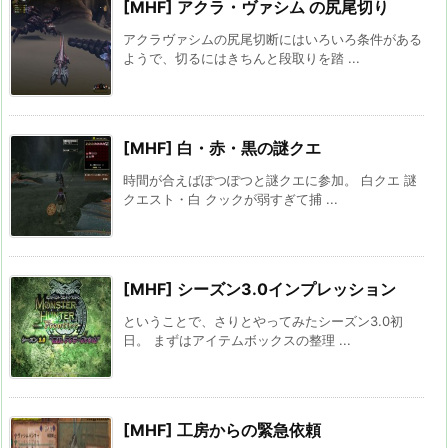
[MHF] アクラ・ヴァシム の尻尾切り
アクラヴァシムの尻尾切断にはいろいろ条件がある
ようで、切るにはきちんと段取りを踏 ...
[MHF] 白・赤・黒の謎クエ
時間が合えばぽつぽつと謎クエに参加。 白クエ 謎
クエスト・白 クックが弱すぎて捕 ...
[MHF] シーズン3.0インプレッション
ということで、さりとやってみたシーズン3.0初
日。 まずはアイテムボックスの整理 ...
[MHF] 工房からの緊急依頼