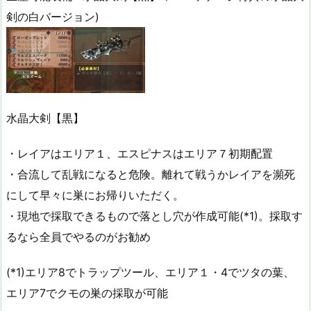
剣の白バージョン)
水晶大剣【黒】
・レイアはエリア１、エスピナスはエリア７初期配置
・合流して乱戦になると危険。離れて戦うかレイアを瀕死
にして早々に巣にお帰りいただく。
・現地で採取できるもので落とし穴が作成可能(*1)。採取す
るなら全員でやるのがお勧め
(*1)エリア8でトラップツール、エリア１・4でツタの葉、
エリア7でクモの巣の採取が可能