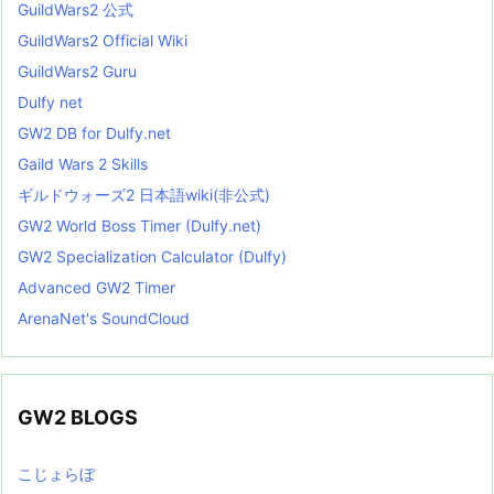
GuildWars2 公式
GuildWars2 Official Wiki
GuildWars2 Guru
Dulfy net
GW2 DB for Dulfy.net
Gaild Wars 2 Skills
ギルドウォーズ2 日本語wiki(非公式)
GW2 World Boss Timer (Dulfy.net)
GW2 Specialization Calculator (Dulfy)
Advanced GW2 Timer
ArenaNet's SoundCloud
GW2 BLOGS
こじょらぼ