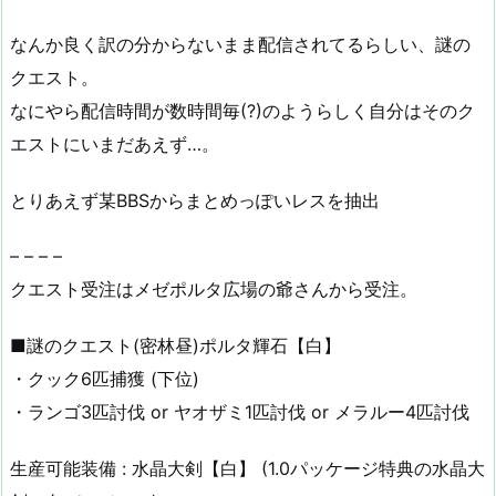
なんか良く訳の分からないまま配信されてるらしい、謎の
クエスト。
なにやら配信時間が数時間毎(?)のようらしく自分はそのク
エストにいまだあえず…。
とりあえず某BBSからまとめっぽいレスを抽出
– – – –
クエスト受注はメゼポルタ広場の爺さんから受注。
■謎のクエスト(密林昼)ポルタ輝石【白】
・クック6匹捕獲 (下位)
・ランゴ3匹討伐 or ヤオザミ1匹討伐 or メラルー4匹討伐
生産可能装備 : 水晶大剣【白】 (1.0パッケージ特典の水晶大