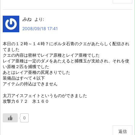
みね
より:
2008/09/18 17:41
本日の１２時～１４時？にポルタ石青のクエがあたらしく配信され
てました
クエの内容は密林でレイア原種とレイア亜種でした
レイア亜種は一定のダメをあたえると捕獲玉が支給され、それを使
い原種２匹を捕獲でした
あとはレイア亜種の尻尾きりでした
装備品はすべて４以下
アイテムの持込はできません
太刀アイスフェイトというものができました
攻撃力６７２ 氷１６０
0
返信