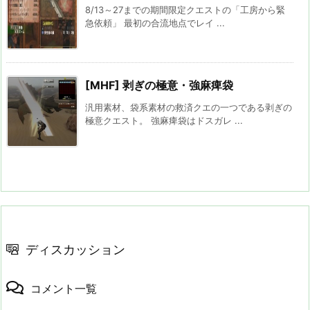
8/13～27までの期間限定クエストの「工房から緊
急依頼」 最初の合流地点でレイ ...
[MHF] 剥ぎの極意・強麻痺袋
汎用素材、袋系素材の救済クエの一つである剥ぎの
極意クエスト。 強麻痺袋はドスガレ ...
ディスカッション
コメント一覧