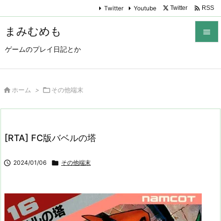

Twitter
Youtube
Twitter
RSS
まみむめも

ゲームのプレイ日記とか

メニュ

サイド

ホーム
>

その他端末

前へ

[RTA] FC版バベルの塔
次へ


2024/01/06

その他端末
検索