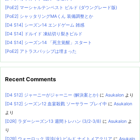
[PoE2] マーシャルテンペスト ビルド (ダウングレード版)
[PoE2] シャッタリングMAくん 装備調整とか
[D4 S14] シーズン14 エンドゲーム 雑感
[D4 S14] ドルイド 凍結切り裂きビルド
[D4 S14] シーズン14 「死主覚醒」スタート
[PoE2] アトラスパッシブは埋まった
Recent Comments
[D4 S12] ジャーニーがジャーニー (解決案とか)
に
Asukalon
より
[D4 S12] シーズン12 血宴殺戮 ソーサラー プレイ中
に
Asukalon
より
[D2R] ラダーシーズン13 週間トレハン (3/2-3/8)
に
Asukalon
よ
り
[D2R] ウォーロック 混沌(火) ビルド ナイトメアクリア
に
Asukalo