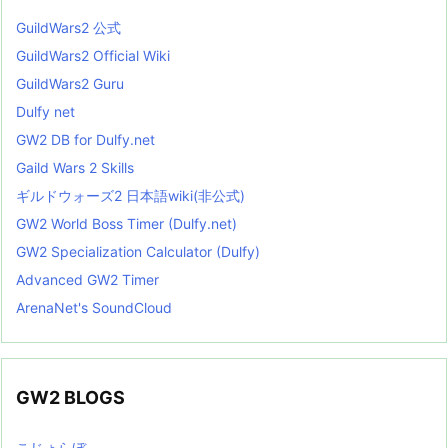
GuildWars2 公式
GuildWars2 Official Wiki
GuildWars2 Guru
Dulfy net
GW2 DB for Dulfy.net
Gaild Wars 2 Skills
ギルドウォーズ2 日本語wiki(非公式)
GW2 World Boss Timer (Dulfy.net)
GW2 Specialization Calculator (Dulfy)
Advanced GW2 Timer
ArenaNet's SoundCloud
GW2 BLOGS
こじょらぼ