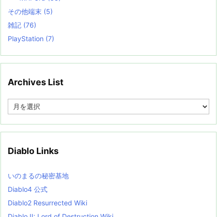
その他端末
(5)
雑記
(76)
PlayStation
(7)
Archives List
A
r
c
h
i
v
Diablo Links
e
s
L
いのまるの秘密基地
i
s
Diablo4 公式
t
Diablo2 Resurrected Wiki
Diablo II: Lord of Destruction Wiki