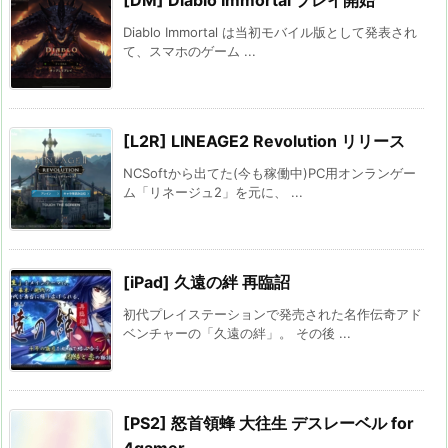
[DM] Diablo Immortal プレイ開始
Diablo Immortal は当初モバイル版として発表され
て、スマホのゲーム ...
[L2R] LINEAGE2 Revolution リリース
NCSoftから出てた(今も稼働中)PC用オンランゲー
ム「リネージュ2」を元に、 ...
[iPad] 久遠の絆 再臨詔
初代プレイステーションで発売された名作伝奇アド
ベンチャーの「久遠の絆」。 その後 ...
[PS2] 怒首領蜂 大往生 デスレーベル for