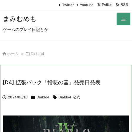

Twitter
Youtube
Twitter
RSS
まみむめも

ゲームのプレイ日記とか

メニュ

サイド

ホーム
>

Diablo4

前へ

[D4] 拡張パック「憎悪の器」発売日発表
次へ


2024/06/10

Diablo4

Diablo4-公式
検索