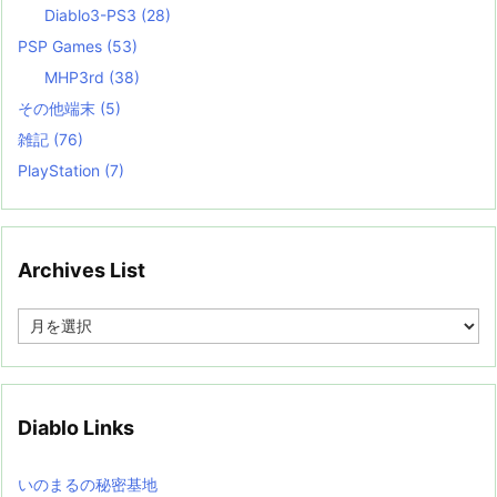
Diablo3-PS3
(28)
PSP Games
(53)
MHP3rd
(38)
その他端末
(5)
雑記
(76)
PlayStation
(7)
Archives List
A
r
c
h
i
v
Diablo Links
e
s
L
いのまるの秘密基地
i