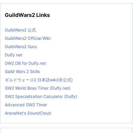
GuildWars2 Links
GuildWars2 公式
GuildWars2 Official Wiki
GuildWars2 Guru
Dulfy net
GW2 DB for Dulfy.net
Gaild Wars 2 Skills
ギルドウォーズ2 日本語wiki(非公式)
GW2 World Boss Timer (Dulfy.net)
GW2 Specialization Calculator (Dulfy)
Advanced GW2 Timer
ArenaNet's SoundCloud