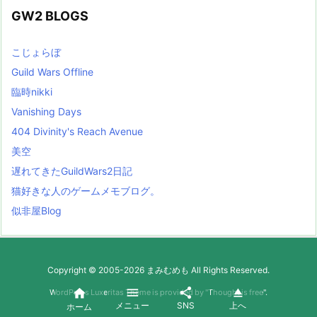
GW2 BLOGS
こじょらぼ
Guild Wars Offline
臨時nikki
Vanishing Days
404 Divinity's Reach Avenue
美空
遅れてきたGuildWars2日記
猫好きな人のゲームメモブログ。
似非屋Blog
Copyright ©
2005
-2026
まみむめも
All Rights Reserved.




WordPress Luxeritas Theme is provided by "
Thought is free
".
メニュー
SNS
上へ
ホーム