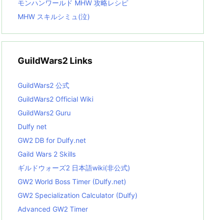
モンハンワールド MHW 攻略レシピ
MHW スキルシミュ(泣)
GuildWars2 Links
GuildWars2 公式
GuildWars2 Official Wiki
GuildWars2 Guru
Dulfy net
GW2 DB for Dulfy.net
Gaild Wars 2 Skills
ギルドウォーズ2 日本語wiki(非公式)
GW2 World Boss Timer (Dulfy.net)
GW2 Specialization Calculator (Dulfy)
Advanced GW2 Timer