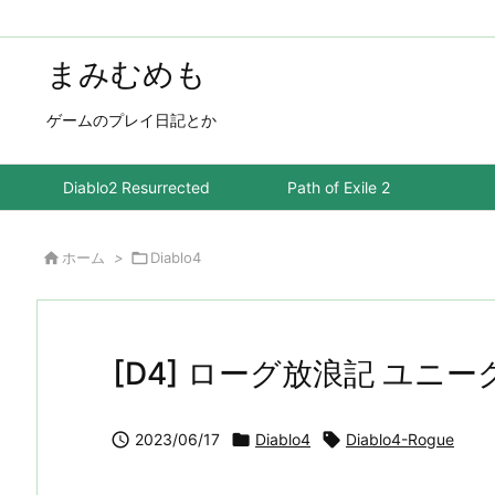
まみむめも
ゲームのプレイ日記とか
Diablo2 Resurrected
Path of Exile 2

ホーム
>

Diablo4
[D4] ローグ放浪記 ユニー

2023/06/17

Diablo4

Diablo4-Rogue