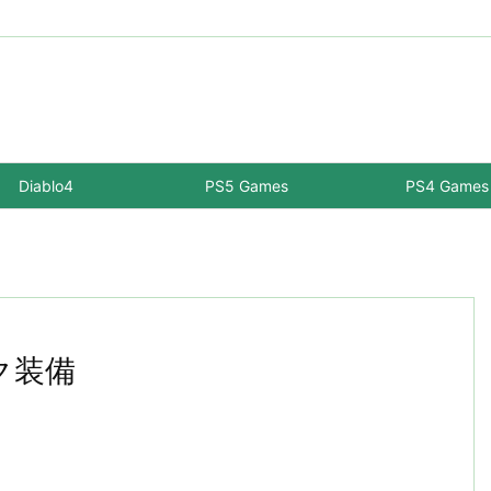
Diablo4
PS5 Games
PS4 Games
ク装備