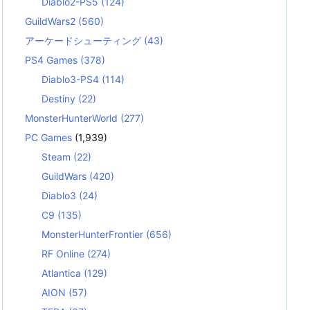
Diablo2-PS5
(124)
GuildWars2
(560)
アーケードシューティング
(43)
PS4 Games
(378)
Diablo3-PS4
(114)
Destiny
(22)
MonsterHunterWorld
(277)
PC Games
(1,939)
Steam
(22)
GuildWars
(420)
Diablo3
(24)
C9
(135)
MonsterHunterFrontier
(656)
RF Online
(274)
Atlantica
(129)
AION
(57)