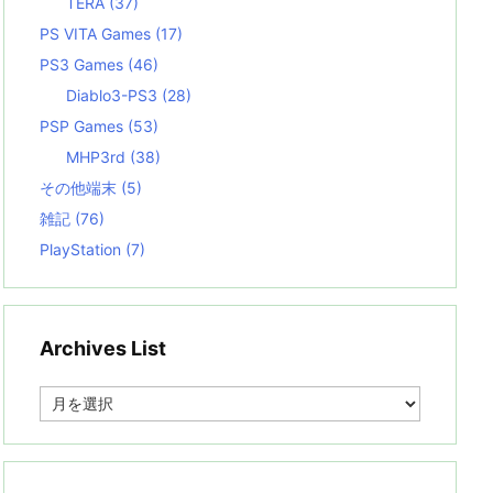
TERA
(37)
PS VITA Games
(17)
PS3 Games
(46)
Diablo3-PS3
(28)
PSP Games
(53)
MHP3rd
(38)
その他端末
(5)
雑記
(76)
PlayStation
(7)
Archives List
A
r
c
h
i
v