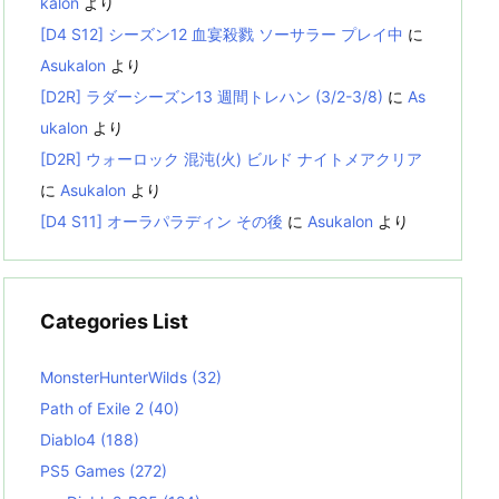
kalon
より
[D4 S12] シーズン12 血宴殺戮 ソーサラー プレイ中
に
Asukalon
より
[D2R] ラダーシーズン13 週間トレハン (3/2-3/8)
に
As
ukalon
より
[D2R] ウォーロック 混沌(火) ビルド ナイトメアクリア
に
Asukalon
より
[D4 S11] オーラパラディン その後
に
Asukalon
より
Categories List
MonsterHunterWilds
(32)
Path of Exile 2
(40)
Diablo4
(188)
PS5 Games
(272)