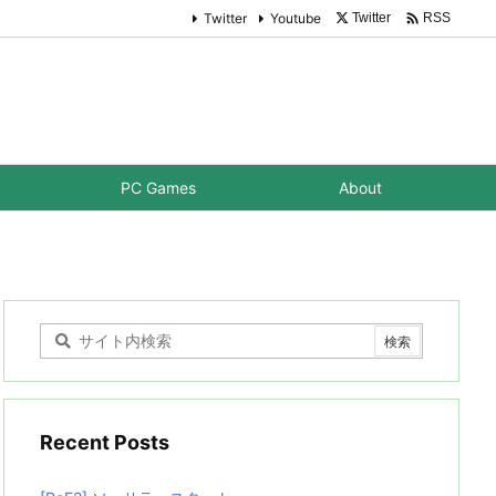

Twitter
Youtube
Twitter
RSS
PC Games
About
Recent Posts