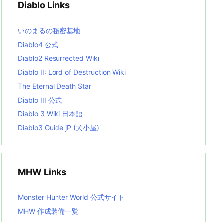
Diablo Links
e
s
L
いのまるの秘密基地
i
s
Diablo4 公式
t
Diablo2 Resurrected Wiki
Diablo II: Lord of Destruction Wiki
The Eternal Death Star
Diablo III 公式
Diablo 3 Wiki 日本語
Diablo3 Guide jP (犬小屋)
MHW Links
Monster Hunter World 公式サイト
MHW 作成装備一覧