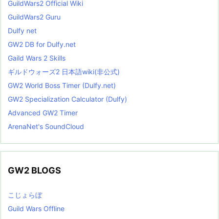
GuildWars2 Official Wiki
GuildWars2 Guru
Dulfy net
GW2 DB for Dulfy.net
Gaild Wars 2 Skills
ギルドウォーズ2 日本語wiki(非公式)
GW2 World Boss Timer (Dulfy.net)
GW2 Specialization Calculator (Dulfy)
Advanced GW2 Timer
ArenaNet's SoundCloud
GW2 BLOGS
こじょらぼ
Guild Wars Offline