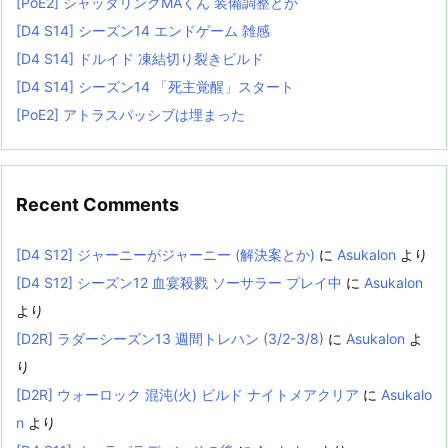
[PoE2] シャッタリングMAくん 装備調整とか
[D4 S14] シーズン14 エンドゲーム 雑感
[D4 S14] ドルイド 凍結切り裂きビルド
[D4 S14] シーズン14 「死主覚醒」スタート
[PoE2] アトラスパッシブは埋まった
Recent Comments
[D4 S12] ジャーニーがジャーニー (解決案とか)
に
Asukalon
より
[D4 S12] シーズン12 血宴殺戮 ソーサラー プレイ中
に
Asukalon
より
[D2R] ラダーシーズン13 週間トレハン (3/2-3/8)
に
Asukalon
よ
り
[D2R] ウォーロック 混沌(火) ビルド ナイトメアクリア
に
Asukalo
n
より