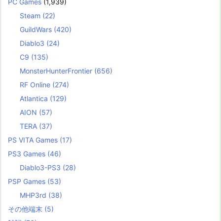
PC Games
(1,939)
Steam
(22)
GuildWars
(420)
Diablo3
(24)
C9
(135)
MonsterHunterFrontier
(656)
RF Online
(274)
Atlantica
(129)
AION
(57)
TERA
(37)
PS VITA Games
(17)
PS3 Games
(46)
Diablo3-PS3
(28)
PSP Games
(53)
MHP3rd
(38)
その他端末
(5)