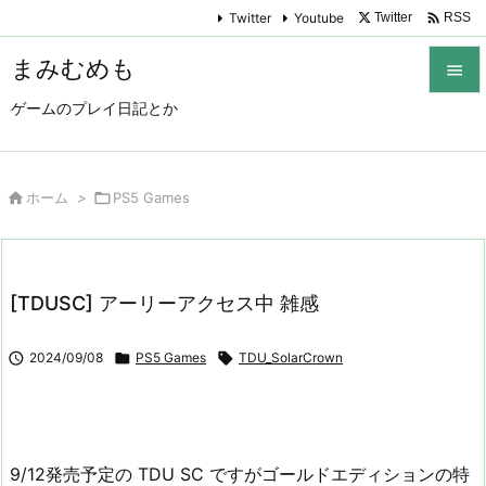

Twitter
Youtube
Twitter
RSS
まみむめも

ゲームのプレイ日記とか

メニュ

サイド

ホーム
>

PS5 Games

前へ

[TDUSC] アーリーアクセス中 雑感
次へ


2024/09/08

PS5 Games

TDU_SolarCrown
検索
9/12発売予定の TDU SC ですがゴールドエディションの特