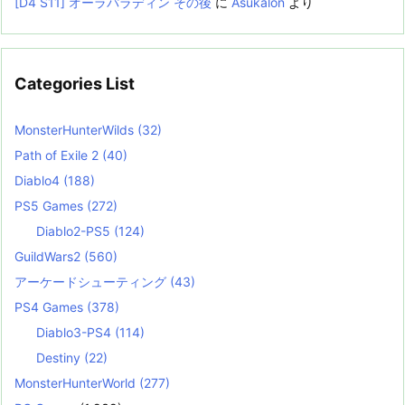
[D4 S11] オーラパラディン その後
に
Asukalon
より
Categories List
MonsterHunterWilds
(32)
Path of Exile 2
(40)
Diablo4
(188)
PS5 Games
(272)
Diablo2-PS5
(124)
GuildWars2
(560)
アーケードシューティング
(43)
PS4 Games
(378)
Diablo3-PS4
(114)
Destiny
(22)
MonsterHunterWorld
(277)