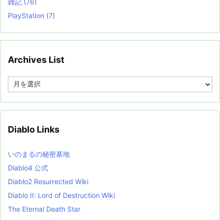
雑記
(76)
PlayStation
(7)
Archives List
A
r
c
h
i
v
Diablo Links
e
s
L
いのまるの秘密基地
i
s
Diablo4 公式
t
Diablo2 Resurrected Wiki
Diablo II: Lord of Destruction Wiki
The Eternal Death Star