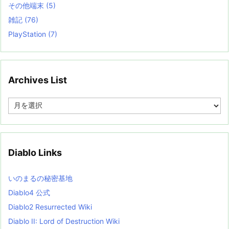
その他端末
(5)
雑記
(76)
PlayStation
(7)
Archives List
A
r
c
h
i
v
Diablo Links
e
s
L
いのまるの秘密基地
i
s
Diablo4 公式
t
Diablo2 Resurrected Wiki
Diablo II: Lord of Destruction Wiki