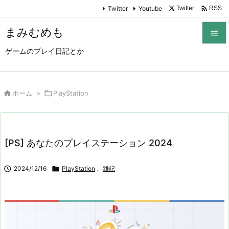

Twitter
Youtube
Twitter
RSS
まみむめも

ゲームのプレイ日記とか

メニュ

サイド

ホーム
>

PlayStation

前へ

[PS] あなたのプレイステーション 2024
次へ


2024/12/16

PlayStation
,
雑記
検索