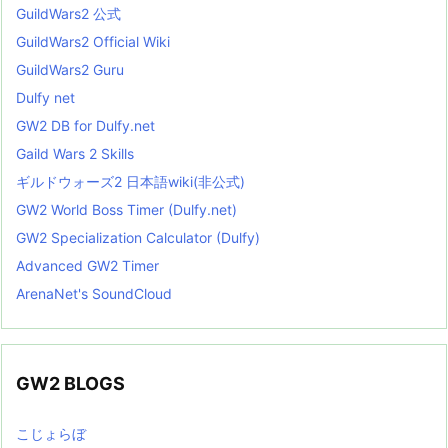
GuildWars2 公式
GuildWars2 Official Wiki
GuildWars2 Guru
Dulfy net
GW2 DB for Dulfy.net
Gaild Wars 2 Skills
ギルドウォーズ2 日本語wiki(非公式)
GW2 World Boss Timer (Dulfy.net)
GW2 Specialization Calculator (Dulfy)
Advanced GW2 Timer
ArenaNet's SoundCloud
GW2 BLOGS
こじょらぼ