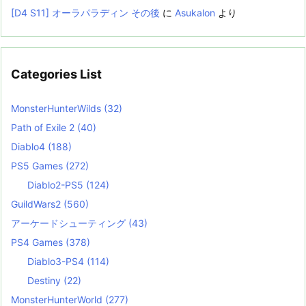
[D4 S11] オーラパラディン その後
に
Asukalon
より
Categories List
MonsterHunterWilds
(32)
Path of Exile 2
(40)
Diablo4
(188)
PS5 Games
(272)
Diablo2-PS5
(124)
GuildWars2
(560)
アーケードシューティング
(43)
PS4 Games
(378)
Diablo3-PS4
(114)
Destiny
(22)
MonsterHunterWorld
(277)