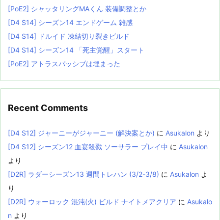
[PoE2] シャッタリングMAくん 装備調整とか
[D4 S14] シーズン14 エンドゲーム 雑感
[D4 S14] ドルイド 凍結切り裂きビルド
[D4 S14] シーズン14 「死主覚醒」スタート
[PoE2] アトラスパッシブは埋まった
Recent Comments
[D4 S12] ジャーニーがジャーニー (解決案とか)
に
Asukalon
より
[D4 S12] シーズン12 血宴殺戮 ソーサラー プレイ中
に
Asukalon
より
[D2R] ラダーシーズン13 週間トレハン (3/2-3/8)
に
Asukalon
よ
り
[D2R] ウォーロック 混沌(火) ビルド ナイトメアクリア
に
Asukalo
n
より