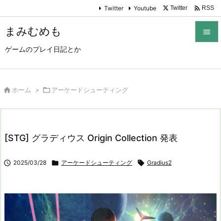

Twitter
Youtube
Twitter
RSS
まみむめも

ゲームのプレイ日記とか

メニュ

サイド

ホーム
>

アーケードシューティング

前へ

[STG] グラディウス Origin Collection 発表
次へ


2025/03/28

アーケードシューティング

Gradius2
検索