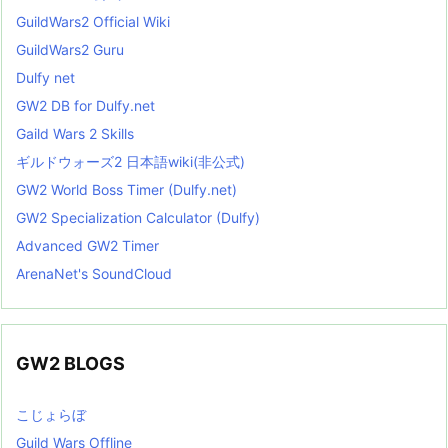
GuildWars2 Official Wiki
GuildWars2 Guru
Dulfy net
GW2 DB for Dulfy.net
Gaild Wars 2 Skills
ギルドウォーズ2 日本語wiki(非公式)
GW2 World Boss Timer (Dulfy.net)
GW2 Specialization Calculator (Dulfy)
Advanced GW2 Timer
ArenaNet's SoundCloud
GW2 BLOGS
こじょらぼ
Guild Wars Offline