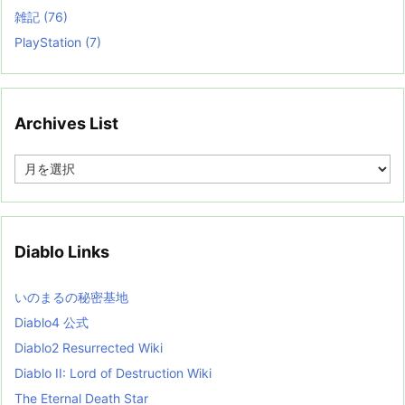
雑記
(76)
PlayStation
(7)
Archives List
A
r
c
h
i
v
Diablo Links
e
s
L
いのまるの秘密基地
i
s
Diablo4 公式
t
Diablo2 Resurrected Wiki
Diablo II: Lord of Destruction Wiki
The Eternal Death Star