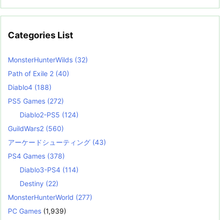
Categories List
MonsterHunterWilds
(32)
Path of Exile 2
(40)
Diablo4
(188)
PS5 Games
(272)
Diablo2-PS5
(124)
GuildWars2
(560)
アーケードシューティング
(43)
PS4 Games
(378)
Diablo3-PS4
(114)
Destiny
(22)
MonsterHunterWorld
(277)
PC Games
(1,939)