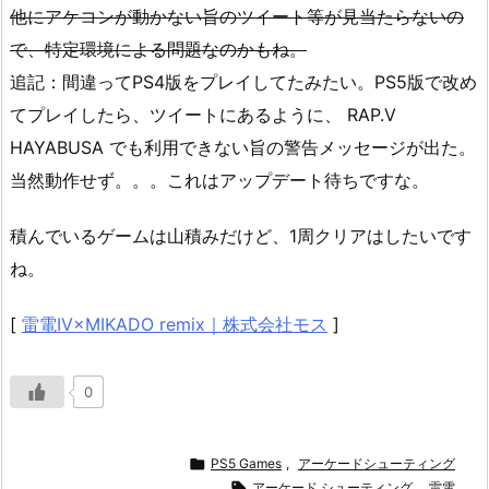
他にアケコンが動かない旨のツイート等が見当たらないの
で、特定環境による問題なのかもね。
追記：間違ってPS4版をプレイしてたみたい。PS5版で改め
てプレイしたら、ツイートにあるように、 RAP.V
HAYABUSA でも利用できない旨の警告メッセージが出た。
当然動作せず。。。これはアップデート待ちですな。
積んでいるゲームは山積みだけど、1周クリアはしたいです
ね。
[
雷電IV×MIKADO remix｜株式会社モス
]
0

PS5 Games
,
アーケードシューティング

アーケード シューティング
,
雷電