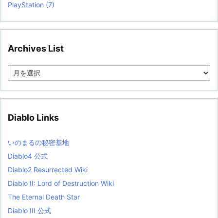
PlayStation
(7)
Archives List
A
r
c
h
i
v
Diablo Links
e
s
L
いのまるの秘密基地
i
s
Diablo4 公式
t
Diablo2 Resurrected Wiki
Diablo II: Lord of Destruction Wiki
The Eternal Death Star
Diablo III 公式