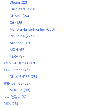
Steam
(22)
GuildWars
(420)
Diablo3
(24)
C9
(135)
MonsterHunterFrontier
(656)
RF Online
(274)
Atlantica
(129)
AION
(57)
TERA
(37)
PS VITA Games
(17)
PS3 Games
(46)
Diablo3-PS3
(28)
PSP Games
(53)
MHP3rd
(38)
その他端末
(5)
雑記
(76)