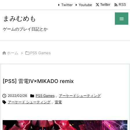

Twitter
Youtube
Twitter
RSS
まみむめも

ゲームのプレイ日記とか

メニュ

サイド

ホーム
>

PS5 Games

前へ

[PS5] 雷電Ⅳ×MIKADO remix
次へ


2022/02/26

PS5 Games
,
アーケードシューティング
検索

アーケード シューティング
,
雷電