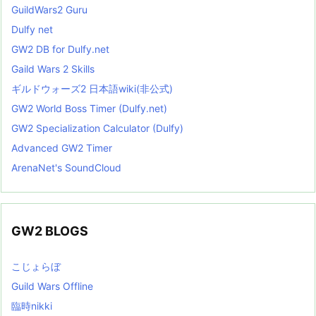
GuildWars2 Guru
Dulfy net
GW2 DB for Dulfy.net
Gaild Wars 2 Skills
ギルドウォーズ2 日本語wiki(非公式)
GW2 World Boss Timer (Dulfy.net)
GW2 Specialization Calculator (Dulfy)
Advanced GW2 Timer
ArenaNet's SoundCloud
GW2 BLOGS
こじょらぼ
Guild Wars Offline
臨時nikki