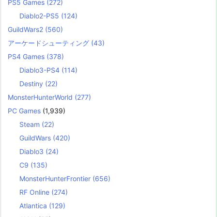
PS5 Games
(272)
Diablo2-PS5
(124)
GuildWars2
(560)
アーケードシューティング
(43)
PS4 Games
(378)
Diablo3-PS4
(114)
Destiny
(22)
MonsterHunterWorld
(277)
PC Games
(1,939)
Steam
(22)
GuildWars
(420)
Diablo3
(24)
C9
(135)
MonsterHunterFrontier
(656)
RF Online
(274)
Atlantica
(129)