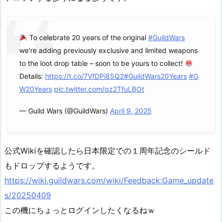
To celebrate 20 years of the original
#GuildWars
we're adding previously exclusive and limited weapons
to the loot drop table – soon to be yours to collect!
Details:
https://t.co/7VfDPi85Q2
#GuildWars20Years
#G
W20Years
pic.twitter.com/qz2TfuLBOt
— Guild Wars (@GuildWars)
April 9, 2025
公式Wikiを確認したら日本限定での１周年記念のシールド
もドロップするようです。
https://wiki.guildwars.com/wiki/Feedback:Game_update
s/20250409
この機にちょっとログインしたくなるねｗ