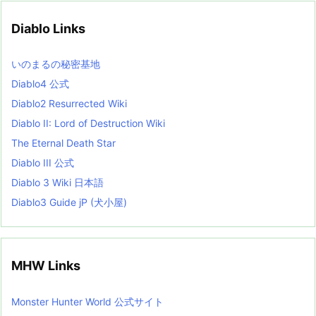
i
v
Diablo Links
e
s
L
いのまるの秘密基地
i
s
Diablo4 公式
t
Diablo2 Resurrected Wiki
Diablo II: Lord of Destruction Wiki
The Eternal Death Star
Diablo III 公式
Diablo 3 Wiki 日本語
Diablo3 Guide jP (犬小屋)
MHW Links
Monster Hunter World 公式サイト