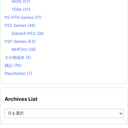
AION
(57)
TERA
(37)
PS VITA Games
(17)
PS3 Games
(46)
Diablo3-PS3
(28)
PSP Games
(53)
MHP3rd
(38)
その他端末
(5)
雑記
(76)
PlayStation
(7)
Archives List
A
r
c
h