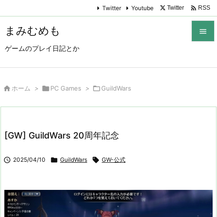

Twitter
Youtube
Twitter
RSS
まみむめも

ゲームのプレイ日記とか

メニュ

サイド

ホーム
>

PC Games
>

GuildWars

前へ

[GW] GuildWars 20周年記念
次へ


2025/04/10

GuildWars

GW-公式
検索