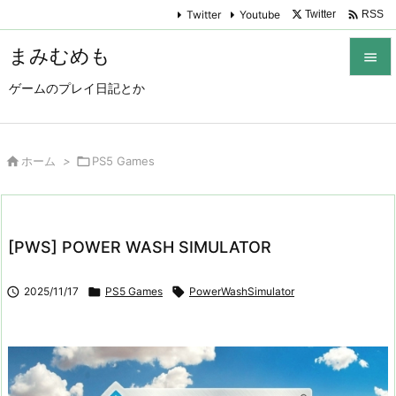

Twitter
Youtube
Twitter
RSS
まみむめも

ゲームのプレイ日記とか

メニュ

サイド

ホーム
>

PS5 Games

前へ

[PWS] POWER WASH SIMULATOR
次へ


2025/11/17

PS5 Games

PowerWashSimulator
検索