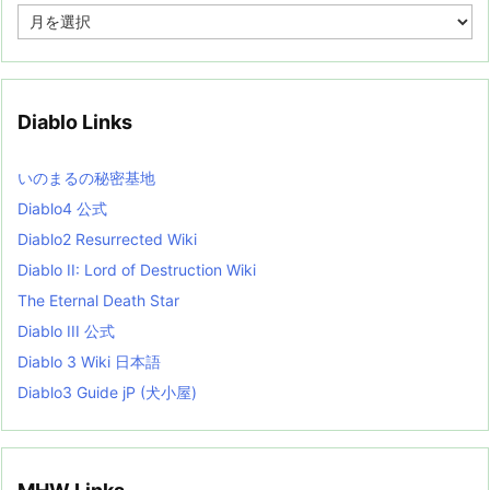
A
r
c
h
i
v
Diablo Links
e
s
L
いのまるの秘密基地
i
s
Diablo4 公式
t
Diablo2 Resurrected Wiki
Diablo II: Lord of Destruction Wiki
The Eternal Death Star
Diablo III 公式
Diablo 3 Wiki 日本語
Diablo3 Guide jP (犬小屋)